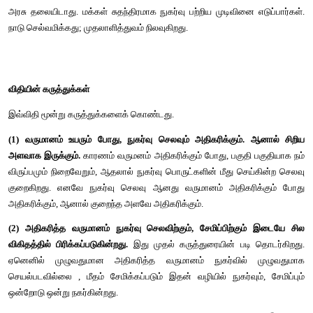
∆
Y = வருமான மாற்றம்
மேலும் MPC + MPS = 1
MPS = 1 - MPC மற்றும் MPC = 1 - MPS
பொதுவாக சராசரி நுகர்வு நாட்டம் சதவீதமாகவும், இறுதிநிலை நுக
பின்னமாகவும் இருக்கும்.
அட்டவணை . 2 APC, MPC, APS மற்றும் MPS யை கணக்கிடுதல்