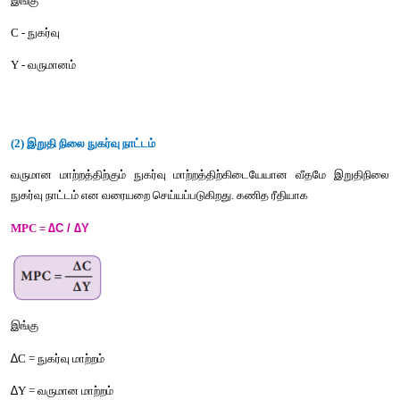
 (i) சராசரி நுகர்வு நாட்டம் = c / y = நுகர்வு / வருவாய்
∆
∆
(ii) இறுதிநிலை நுகர்வு நாட்டம் = 
c / 
y = நுகர்வு மாற்றம் / வருவா