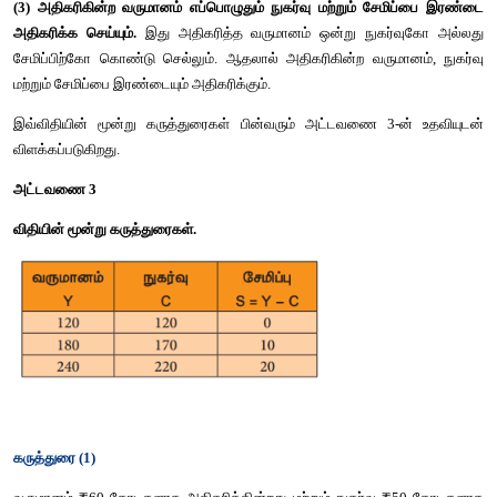
3. கீன்ஸின் நுகர்வு பற்றிய உளவியல் விதி (Keyne's Psycholo
Consumption)
கீன்ஸ் நுகர்வு பற்றிய உளவியல் (மனஇயல்) விதி ஒன்றை முன
அதனடிப்படையில் நுகர்வுச் சார்பை உருவாக்கினார். "உளவிய
அடிப்படையாக மனிதன் தன் முன் அறிவு அனுபவம் மற்றும் வி
அகியவற்றின் அடிப்படையில் பெரும் நம்பிக்கையுடன் வருவாய
நுகர்வை அதிகமாக்குவார்கள்; ஆனால் வருவாய் கூடிய அளவுக
அதிகரிக்காது". இந்த விதி மனிதன் வருமானம் உயர்ந்த முழு அளவி
செய்யமாட்டார்கள் என எடுத்துரைக்கிறது.