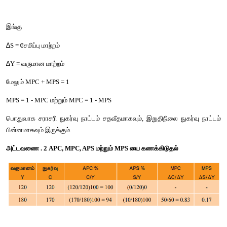
இங்கு
∆
C = நுகர்வு மாற்றம்
∆
Y = வருமான மாற்றம்
MPC - நேர்மறை எண் ஆனால் ஒன்றுக்கும் குறைவானது.
∆C / ∆Y < 1
0 < 
(3) சராசரி சேமிப்பு நாட்டம் (APS)