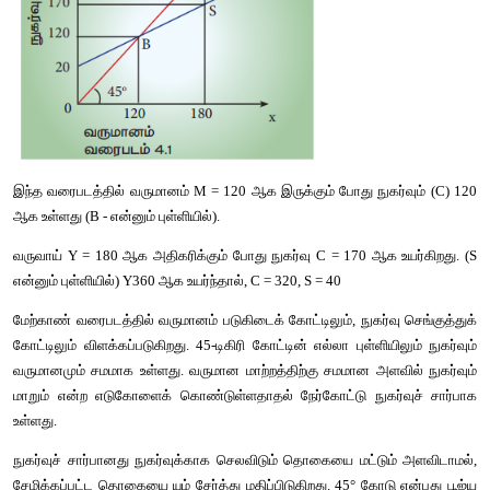
∆
∆
(MPC = 
C / 
y = 0.8)
கணிதரீதியாக
C = a + b Y or c = 20 + 0.8Y
இதில் a > 0 மற்றும் b < 1
C = நுகர்வு, a = 20 = நிலையானது
Y = வருமானம்
∆
∆
b = MPC (இறுதிநிலை நுகர்வு நாட்டம்) = 0.8 = 
C / 
y
தரப்பட்டுள்ள அட்டவணையில் நுகர்வு செலவு அதிகரிப்பத
அதிகரிக்கும் வருமானத்தைச் சார்ந்து உள்ளது. இங்கு வருமா
இருந்தாலும் மக்கள் ஏற்கனவே உள்ள சேமிப்பை சாப்பிடுவதற்கு செ
அப்பொழுதுதான் உயிர்வாழ முடியும் (தன்னாட்சி நுகர்வு).