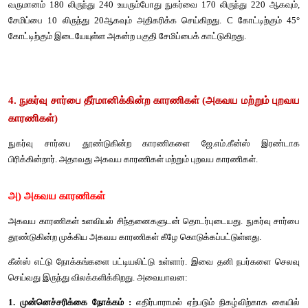
(1) வருமானம் உயரும் போது, நுகர்வு செலவும் அதிகரிக்கும்.
அளவாக இருக்கும்.
 காரணம் வருமனம் அதிகரிக்கும் போது, பகுதி
விருப்பமும் நிறைவேறும், ஆதலால் நுகர்வு பொருட்களின் மீது செ
குறைகிறது. எனவே நுகர்வு செலவு ஆனது வருமானம் அதிகரி
அதிகரிக்கும், ஆனால் குறைந்த அளவே அதிகரிக்கும்.
(2) அதிகரித்த வருமானம் நுகர்வு செலவிற்கும், சேமிப்பிற்கு
விகிதத்தில் பிரிக்கப்படுகின்றது.
 இது முதல் கருத்துரையின் படி
ஏனெனில் முழுவதுமான அதிகரித்த வருமானம் நுகர்வில் 
செயல்படவில்லை , மீதம் சேமிக்கப்படும் இதன் வழியில் நுகர்வும
ஒன்றோடு ஒன்று நகர்கின்றது.
(3) அதிகரிகின்ற வருமானம் எப்பொழுதும் நுகர்வு மற்றும் சேம
அதிகரிக்க செய்யும்.
 இது அதிகரித்த வருமானம் ஒன்று நுகர்
சேமிப்பிற்கோ கொண்டு செல்லும். ஆதலால் அதிகரிகின்ற வருமா
மற்றும் சேமிப்பை இரண்டையும் அதிகரிக்கும். 