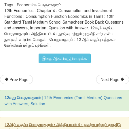
அரசாங்கம், நிறுவனங்கள் மற்றும் வாணிப கழகங்கள், தொழி
Tags : Economics பொருளாதாரம்.
பின்வரும் நான்கு நோக்கங்களுக்காக முக்கியமாக சேமிக்கும்.
12th Economics : Chapter 4 : Consumption and Investment
Functions : Consumption Function Economics in Tamil : 12th
Standard Tamil Medium School Samacheer Book Back Questions
1. வாணிப நோக்கம் :
 கடன் இல்லாமல் மூலதன முதலீடு மேற்
and answers, Important Question with Answer. 12ஆம் வகுப்பு
வளங்களை பெறும் விருப்பம்.
பொருளாதாரம் : அத்தியாயம் 4 : நுகர்வு மற்றும் முதலீடு சார்புகள் :
நுகர்வுச் சார்பின் பொருள் - பொருளாதாரம் : 12 ஆம் வகுப்பு புத்தகம்
2. நீர்மைதன்மை நோக்கம் :
 அவசரகாலம், சிக்கல்களை சந்திப்பத
கேள்விகள் மற்றும் பதில்கள்.
வளங்களை பாதுகாக்கும் நோக்கம்.
இதை ஆங்கிலத்தில் படிக்க
3. முன்னேறும் நோக்கம் :
 வருமானத்தை அதிகரிப்பதற்காகவும், வ
மேலாண்மையை நிரூபிக்க வேண்டியதற்கான நோக்கம்.
Prev Page
Next Page
4. நிதி விவேக நோக்கம் :
 கடனை செலுத்த, தேய்மானம் மற்றும் பழ
நுட்பத்தை மாற்றும் நோக்கம் போன்றவற்றிற்கு தேவையான நித
12வது பொருளாதாரம்
| 12th Economics (Tamil Medium) Questions
உறுதிப் படுத்தும் விருப்பம்.
with Answers, Solution
கீன்ஸ் அகவயக் காரணிகள் குறுகிய காலத்தில் மாறாது என்றும் என
சார்பு குறுகிய காலத்தில் நிலையானது என்கிறார்.
12ஆம் வகுப்பு பொருளாதாரம் : அத்தியாயம் 4 : நுகர்வு மற்றும் முதலீடு