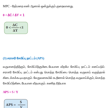
 (iii) சராசரி சேமிப்பு நாட்டம் = s / y சேமிப்பு / வருவாய்
(iv) இறுதிநிலை சேமிப்பு நாட்டம்
∆s / ∆y 
= 
சேமிப்பு மாற்றம் / வருவாய் மாற்றம்
(1) சராசரி நுகர்வு நாட்டம்
வருமானத்திற்கும் நுகர்வுக்குமான வீதமே சராசரி நுகர்வு 
கணிதரீதியாக
APC = C / Y 