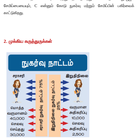
இந்த வரைபடத்தில் வருமானம் M = 120 ஆக இருக்கும் போது நுகர்
ஆக உள்ளது (B - என்னும் புள்ளியில்).
வருவாய் Y = 180 ஆக அதிகரிக்கும் போது நுகர்வு C = 170 ஆக உ
என்னும் புள்ளியில்) Y360 ஆக உயர்ந்தால், C = 320, S = 40