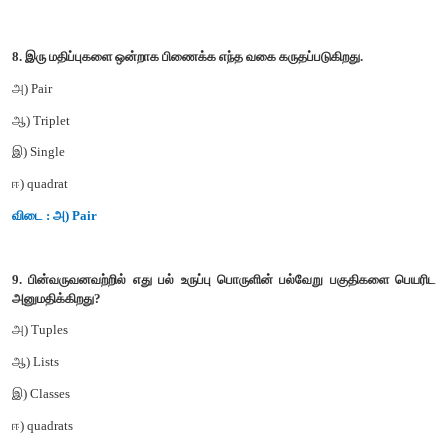
6. உருவமைப்பு அறியப்படாத தரவு வகை எவ்வாறு அழைக்கப்படுகிற
அ) Built in datatype
ஆ) Derived datatype
இ) Concrete datatype
ஈ) Abstract datatype
விடை : ஈ) Abstract datatype
7. பின்வருவனவற்றில் எது கலவை அமைப்பு?
அ) Pair
ஆ) Triplet