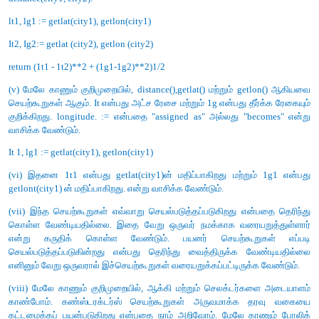
(iv) லிஸ்ட் லிட்டரல்ஸ் போல் அல்லாது கோவையில் ஒரு சதுர அட
தொடர்ந்து வரும் மற்றொரு சதுர அடைப்புக்குறி லிஸ்டின்
எடுத்துக்கொள்ளப்படுவதில்லை. மாற்றாக முந்தய கோவையின் உறு
தேர்வு செய்யும்.
1st [0]
10
1st[1]
20
5. பின்வருவனவற்றில் எது List, Tuple எது மற்றும் இனக்கு
அடையாளம் காண்க.
(a) arr [1, 2, 34]
(b) arr (1, 2, 34)