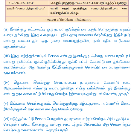
(ix) செலக்டார் செயற்கூறுகுள் தகவல்களை தரவு வகையிலிருந்
பயன்படுகிறது. மேலே காணும் குறிமுனையில்,
* getname(city)
* getlat(city)
* getlon(city) என்பவை city எனும் பொருளிலிருந்து தகவல்களை ப
செலக்டர் செயற்கூறுகளாகும்.
2. List என்றால் என்ன? ஏன் List, Pairs என்று அழைக்
எடுத்துக்காட்டுடன் விவரி.
விடை.
தரவு அருவமாக்கினை ஸ்திரமுடன் செயல்படுத்த, ப
மொழிகள் பேர்ஸ் எனும் கூட்டு அமைப்பை வழங்குகிறது. இவை ல
டூபுல்ஸ் ஆகியவற்றால் உருவாக்கப்படுகிறது. பேர்ஸ்சை, லிஸ்ட் 
செயல்படுத்தலாம்.
List: