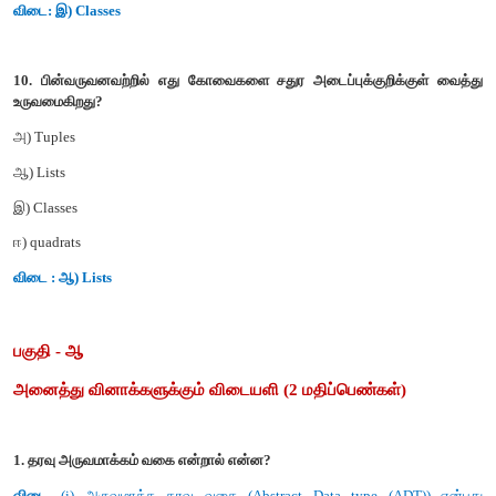
இ) Single
ஈ) quadrat
விடை : அ) Pair
8. இரு மதிப்புகளை ஒன்றாக பிணைக்க எந்த வகை கருதப்படுகிறது
அ) Pair
ஆ) Triplet
இ) Single
ஈ) quadrat
விடை : அ) Pair