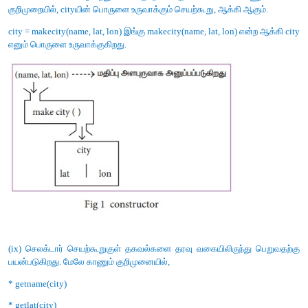
(c) student [rno, name, mark]
(d) day= ('sun', 'mon', 'tue', 'wed')
(e) x = [2, 5, 6.5, [5, 6], 8.2]
(f) employee [eno, ename, esal, eaddress]
விடை
. (i) a. List
(ii) b. Tuple
(iii) c. Class
(iv) d. Tuple
(v) e. List
(vi) f. Class