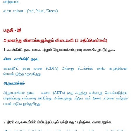
குறிப்பிடப்படுவதில்லை.
(iii) இவை தரவுகள் நினைவகத்தில் எவ்வாறு சேமிக்கப்படுக
அல்லது எந்த நெறிமுறைகள் செய்யப்பட வேண்டும் என்
குறிப்பிடப்படுவதில்லை .
(iv) சுயமாக இவை செயல்படுத்தப்படுவதில்லை எனவே, இதை
என்று அழைக்கிறோம். விவரங்களை மறைத்து அவசியமானவற
வழங்கும் செயல்முறையை அருவமாக்கம் என்கிறோம்.
2. ஆக்கிகள் மற்றும் செலக்டர்கள் வேறுபாடு தருக.
விடை.
ஆக்கி செயற்கூறுகள் அருவமாக்கம் தரவு வகைய
பயன்படுகிறது. செலக்டர் செயற்கூறுகள் தகவல்களை தரவு வ
பெறுவதற்கு பயன்படுகிறது.
3. Pair என்றால் என்ன? எடுத்துக்காட்டு தருக.