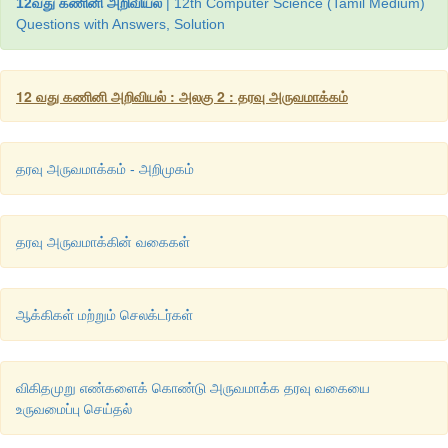
12வது கணினி அறிவியல்
| 12th Computer Science (Tamil Medium)
அடைப்புக்குறியை தொடர்ந்து வரும் மற்றொரு சதுர அடைப்புக்
Questions with Answers, Solution
மதிப்புகளாக எடுத்துக்கொள்ளப்படுவதில்லை. மற்றாக முந
உறுப்பை மதிப்பாக தேர்வு செய்யும்.
12 வது கணினி அறிவியல் : அலகு 2 : தரவு அருவமாக்கம்
Isto
10
தரவு அருவமாக்கம் - அறிமுகம்
1st1
20
தரவு அருவமாக்கின் வகைகள்
மேலே காணும் எடுத்துக்காட்டினை கணித முறையில் set போன்று 
1st[(0, 10), (1, 20)] - where
ஆக்கிகள் மற்றும் செலக்டர்கள்
விகிதமுறு எண்களைக் கொண்டு அருவமாக்க தரவு வகையை
உருவமைப்பு செய்தல்