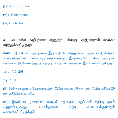
விடை.
Tuple என்பது அடைப்புக்குறிக்குள் கொடுக்கப்பட
மதிப்புகளை காற்புள்ளியில் பிரிக்கப்பட்டிருக்கும். tuple என்பது Li
இவை இரண்டிற்கும் உள்ள வேறுபாடு என்னவென்றால் tuple-ல் 
உறுப்புகளை மாற்ற முடியாது ஆனால் List-ல் இடம்பெற்றுள்
மாற்றலாம்.
எ.கா. colour = ('red', 'blue', 'Green')
பகுதி - இ
அனைத்து வினாக்களுக்கும் விடையளி (3 மதிப்பெண்கள
1. கான்கிரிட் தரவு வகை மற்றும் அருவமாக்கம் தரவு வகை வேறுபடு
விடை. கான்கிரிட் தரவு
கான்கீரிட் தரவு வகை (CDT's) அல்லது ஸ்டக்சர்ஸ் எளி
செயல்படுத்த உதவுகிறது.