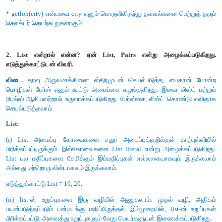
பகுதி - ஈ
அனைத்து வினாக்களுக்கும் விடையளி (5 மதிப்பெண்கள
1. தரவு அருவமாக்கம் எவ்வாறு செயல்படுத்துவாய்? எடுத்த
விளக்குக.
விடை.
தரவு அருவமாக்கினை செயல்படுத்த, ஆக்கிகள் (Constru
செலக்டர் (Selectors) என்ற இரண்டு செயற்கூறுகள் உருவாக்கப்பட 
ஆக்கிகள் மற்றும் செலக்டர்கள் (constructors and selectors) :
(i) ஆக்கி செயற்கூறுகள் அருவமாக்கம் தரவு வகைய
பயன்படுகிறது. செலக்டர் செயற்கூறுகள் தகவல்களை தரவு வ
பெறுவதற்கு பயன்படுகிறது.
(ii) எடுத்துக்காட்டாக, city என்று ஒரு அருவமாக்க தரவு 
வைத்துக்கொள். City என்ற பொருள் நகரத்தின் பெயர், அட்ச
தீர்க்கரேகை பற்றிய தகவல்களை சேமித்திருக்கும் city என்ற பொ