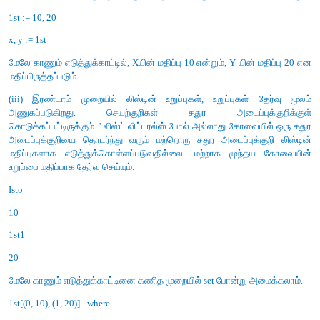
பின்வரும் செயற்கூற்றினை பயன்படுத்தலாம்.
city == makecity (name, lat, lon)
(iii) city பொருளின் தகவல்களை பெறுவதற்கு பின்வரும் 
பயன்படுத்தலாம்.
* getname(city)
* getlat(city).
* getlon(city)
(iv) பின்வரும் போலி குறிமுறை இரு நகரங்களுக்க
தொலைதூரத்தை கணக்கிடும்.
distance(city1, city2):
lt1, lg1 := getlat(city1), getlon(city1)
It2, Ig2:= getlat (city2), getlon (city2)