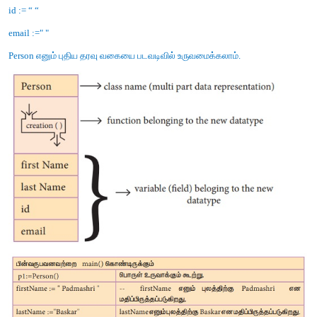
குறிமுறையில், cityயின் பொருளை உருவாக்கும் செயற்கூறு, ஆக்கி
city = makecity(name, lat, lon) இங்கு makecity(name, lat, lon) 
எனும் பொருளை உருவாக்குகிறது.