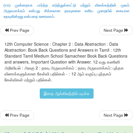
(i) List அமைப்பு கோவைகளை சதுர அடைப்புக்குறிக்குள் கா
பிரிக்கப்பட்டிருக்கும். இவ்கோவைகளை List literal என்று அழைக
List பல மதிப்புகளை சேமிக்கும் இம்மதிப்புகள் எவ்வகையாகவு
அல்லது மற்றொரு லிஸ்டாகவும் இருக்கலாம்.
Prev Page
Next Page
எடுத்துக்காட்டு List = 10, 20.
12th Computer Science : Chapter 2 : Data Abstraction : Data
Abstraction: Book Back Questions and Answers in Tamil : 12th
(ii) list-ன் உறுப்புகளை இரு வழியில் அணுகலாம். முதல்
Standard Tamil Medium School Samacheer Book Back Questions
பயன்படுத்தப்படும் பன்மடங்கு மதிப்பிருத்தல். இம்முறையில், list
and answers, Important Question with Answer. 12 வது கணினி
பிரிக்கப்பட்டு, அனைத்து உறுப்புகளும் வேறு பெயர்களுடன் இணைக்
அறிவியல் : அலகு 2 : தரவு அருவமாக்கம் : தரவு அருவமாக்கம்: புத்தக
வினாக்களுக்கான கேள்வி பதில்கள் - : 12 ஆம் வகுப்பு புத்தகம்
1st := 10, 20
கேள்விகள் மற்றும் பதில்கள்.
x, y := 1st
இதை ஆங்கிலத்தில் படிக்க
மேலே காணும் எடுத்துக்காட்டில், Xயின் மதிப்பு 10 என்றும், Y யின
மதிப்பிருத்தப்படும்.
Prev Page
Next Page
(iii) இரண்டாம் முறையில் லிஸ்டின் உறுப்புகள், உறுப்புகள்
அணுகப்படுகிறது. செயற்குறிகள் சதுர அடைப்புக்
கொடுக்கப்பட்டிருக்கும். ' லிஸ்ட் லிட்டரல்ஸ் போல் அல்லாது கோவ