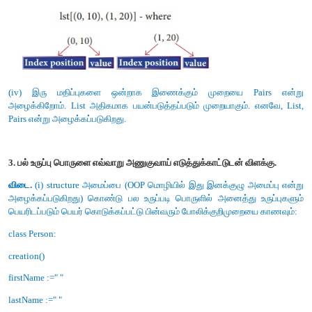
return (1t1 - 1t2)**2 + (1g1-1g2)**2)1/2
(v) மேலே காணும் குறிமுறையில், distance(),getlat() மற்றும் g
செயற்கூறுகள் ஆகும். It என்பது அட்ச ரேசை மற்றும் 1g என்பது தீ
குறிக்கிறது. longitude. := என்பதை "assigned as" அல்லது "b
வாசிக்க வேண்டும்.
It 1, lg1 := getlat(city1), getlon(city1)
(vi) இதனை 1t1 என்பது getlat(city1)ன் மதிப்பாகிறது மற்று
getlont(city1) ன் மதிப்பாகிறது. என்று வாசிக்க வேண்டும்.
(vii) இந்த செயற்கூறுகள் எவ்வாறு செயல்படுத்தப்படுகிறது என
கொள்ள வேண்டியதில்லை. இதை வேறு ஒருவர் நமக்காக வரைய
என்று கருதிக் கொள்ள வேண்டும். பயனர் செயற்கூற
செயல்படுத்தப்படுகின்றது என்பது தெரிந்து வைத்திருக்க வ
எனினும் வேறு ஒருவரால் இச்செயற்கூறுகள் வரையறுக்கப்பட்டிருக்
(viii) மேலே காணும் குறிமுறையில், ஆக்கி மற்றும் செலக்டர
காண்போம். கண்ஸ்டரக்டர்ஸ் செயற்கூறுகள் அருவமாக்க
கட்டமைக்கப் பயன்படுகிறது என்பதை நாம் அறிவோம். மேலே க