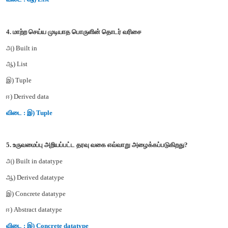
ஈ) Nested
விடை : ஆ) Selectors
3. வரிசைப்படுத்தப்பட்ட உருப்புகளை மாற்றக்கூடிய தரவு கட்டமைப்பு
அ) Built in
ஆ) List
இ) Tuple
ஈ) Derived data
விடை : ஆ) List
4. மாற்ற செய்ய முடியாத பொருளின் தொடர் வரிசை