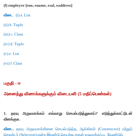
(a) N1 = number()
(b) accetnum(n1)
(c) displaynum(n1)
(d) eval(a/b)
(e) x,y=makeslope(m), makesloper(n)
(f) display()
விடை.
(i) a. Constructor
(ii) b. Selector
(iii) c. Selector
(iv) d. Constructor
(v) e. Constructor
(vi) f. Selector