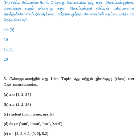
அருவமாக்கம்
அருவமாக்கம் தரவு வகை (ADT's) ஒரு கருத்து எவ்வாறு ச
படுகின்றது என்பதை தவிர்த்து, அக்கருத்து பற்றிய உயர் நிலை ப
பயன்பாடு) வழங்குகிறது.
2. நிரல் வடிவமைப்பில் பின்பற்றப்படும் யுக்தி எது? யுக்தியை வரையற
விடை.
(i) விஸ்புல் திங்கிங் என்ற சக்தி வாய்ந்த செயல் யுக்தியை பய
வடிவமைக்கப்படுகின்றது.
(ii) விஸ்புல் திங்கிங் என்பது யதார்த்தத்திற்கு பதிலாக 
அடிப்படையில் விருப்பத்திற்கு ஏற்ப முடிவெடுப்பதாகும்
.
3. பின்வருவனவற்றில் எது constructors and selectors என
காணவும்?