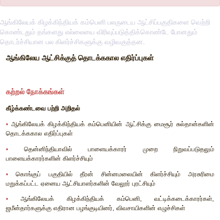
ஆங்கிலேயக் கிழக்கிந்தியக் கம்பெனி பலருடைய ஆட்சிப்பகுதிகளை வெற்றி
கொண்டதும் தங்களது எல்லையை விரிவுப்படுத்திக்கொண்டே போனதும்
தொடர்ச்சியான பல கிளர்ச்சிகளுக்கு வழிவகுத்தன.
ஆங்கிலேய
ஆட்சிக்குத்
தொடக்ககால
எதிர்ப்புகள்
கற்றல்
நோக்கங்கள்
கீழ்க்கண்டவை
பற்றி
அறிதல்
•
ஆங்கிலேயக்
கிழக்கிந்தியக்
கம்பெனியின்
ஆட்சிக்கு
மைசூர்