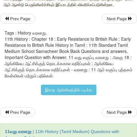
தொடர்ச்சியான
பல
கிளர்ச்சிகளுக்கு
வழிவகுத்தன
.
அவர்களால்
நீக்கப்பட்ட
மன்னர்கள்
அல்லது
அவர்களின்
வாரிசு
Prev Page
Next Page
ஆட்சிப்பகுதியிலிருந்து
வெளியேற்றப்பட்ட
ஜமீன்தார்கள்
,
பாள
ஆகியோரால்
இத்தகைய
கிளர்ச்சிகள்
ஏற்பட்டன
.
வரலாற்றாசிர
Tags : History வரலாறு.
ஆரம்பநிலை
எதிர்ப்பு
என்று
குறிப்பிடுகிறார்கள்
.
உடைமைகள
11th History : Chapter 18 : Early Resistance to British Rule : Early
விவசாயிகள்
,
பழங்குடிகள்
ஆகியோரின்
எழுச்சியும்
Resistance to British Rule History in Tamil : 11th Standard Tamil
கிளர்ச்சிகளையொட்டித்
தோன்றின
.
வேளாண்
உறவுகளிலும்
Medium School Samacheer Book Back Questions and answers,
Important Question with Answer. 11 வது வகுப்பு வரலாறு : அலகு 18 :
முறையிலும்
,
நீதி
நிர்வாகத்திலும்
ஆங்கிலேயர்
செய்த
மிக
விரை
ஆங்கிலேய ஆட்சிக்குத் தொடக்ககால எதிர்ப்புகள் : ஆங்கிலேய
பற்றி
முந்தைய
பாடம்
விரிவாகக்
கூறியுள்ளது
.
இம்மாற்றங்
ஆட்சிக்குத் தொடக்ககால எதிர்ப்புகள் - வரலாறு : 11 ஆம் வகுப்பு புத்தகம்
பொருளாதார
அமைப்பில்
பெரும்
சிக்கல்களை
ஏற்படுத்தின
.
சமூகத
கேள்விகள் மற்றும் பதில்கள்.
பிரிவுகளைச்
சார்ந்த
மக்களும்
அவதிப்பட்டார்கள்
.
எனவே
,
ம
இருந்த
இந்திய
ஆட்சியாளர்கள்
கலகத்தில்
இறங்கியபோது
இதை ஆங்கிலத்தில் படிக்க
விவசாயிகள்
,
கைவினைஞர்கள்
ஆகியோரின்
ஆதரவும்
கிடைத்தது
.
அக்காலகட்டத்தில்
தென்னிந்தியாவில்
நடந்த
நிகழ
ஆம்
ஆண்டு
பெருங்கிளர்ச்சியும்
இப்பாடத்தில்
விவரிக்கப்படுகின்
Prev Page
Next Page
11வது வரலாறு
| 11th History (Tamil Medium) Questions with