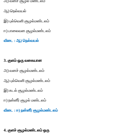
இ) தனிமக்கூறுகள்
ஈ) கனிமக்கூறுகள்
விடை : ஈ) கனிமக்கூறுகள்
2. கீழ்கண்டவற்றில் எது/ எவை இயற்கை சூழல் மண்டலம் அல்ல?
அ) வனச் சூழல் மண்டலம்
ஆ) நெல்வயல்
இ) புல்வெளி சூழல்மண்டலம்
ஈ) பாலைவன சூழல்மண்டலம்
விடை : ஆ) நெல்வயல்