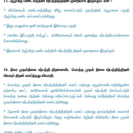
அல்ல.
அ) வடிதல்
ஆ) சிதைமாற்றம்
இ) வளர்மாற்றம்
ஈ) துணுக்காதல்
விடை : இ) வளர்மாற்றம்
13. கீழ்கண்டவற்றுள் எது படிம சுழற்சியல்ல
அ) நைட்ரஜன் சுழற்சி
ஆ) பாஸ்பரஸ் சுழற்சி
இ) சல்பர் சுழற்சி