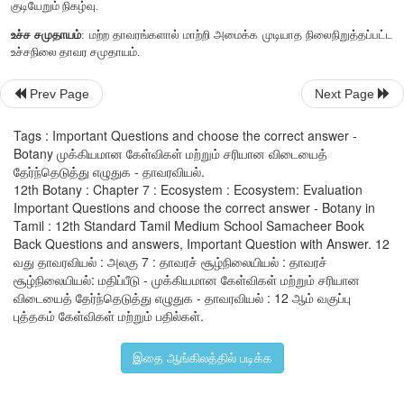
Prev Page
Next Page
25. வழிமுறை வளர்ச்சியின் பல்வேறு நிலைகள் கீழே கொடுக்க
அதனை முறைப்படி வரிசைப்படுத்தி, வழிமுறை வளர்ச்சிய
Tags : Important Questions and choose the correct answer -
கண்டறிந்து விளக்குக.
Botany முக்கியமான கேள்விகள் மற்றும் சரியான விடையைத்
தேர்ந்தெடுத்து எழுதுக - தாவரவியல்.
நாணற் சதுப்பு நிலை, தாவர மிதவை உயிரிநிலை புதர்செடி நிலை, ந
12th Botany : Chapter 7 : Ecosystem : Ecosystem: Evaluation
தாவர நிலை காடுநிலை, நீருள் மூழ்கி மிதக்கும் நிலை, சதுப்பு புல்வ
Important Questions and choose the correct answer - Botany in
Tamil : 12th Standard Tamil Medium School Samacheer Book
*
தாவர மிதவை உயிரிநிலை :
(Phytoplankton state) - நீலப
Back Questions and answers, Important Question with Answer. 12
பாக்டீரியங்கள், சயனோ பாக்டீரியங்கள், பசும்பாசிகள், டயட்டம் 
வது தாவரவியல் : அலகு 7 : தாவரச் சூழ்நிலையியல் : தாவரச்
சூழ்நிலையியல்: மதிப்பீடு - முக்கியமான கேள்விகள் மற்றும் சரியான
குழுமங்களைக் கொண்ட வழிமுறை வளர்ச்சியின் முதல்நிலை இதுவ
விடையைத் தேர்ந்தெடுத்து எழுதுக - தாவரவியல் : 12 ஆம் வகுப்பு
புத்தகம் கேள்விகள் மற்றும் பதில்கள்.
* இந்த உயிரினங்களின் குடிபெயர்வு, வாழ்க்கை செயல்முறைக
மூலமாக குளத்தின் கரிம பொருளின் அளவு மற்றும் ஊட்டச்சத்து 
இதை ஆங்கிலத்தில் படிக்க
இது வளர்ச்சியின் அடுத்த படிநிலை வளர்ச்சிக்கு உதவுகிறது.
*
நீருள் மூழ்கிய தாவர நிலை :
(Submerged plant stage) - மித