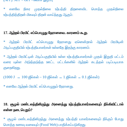
ஈ) கால்சியம் சுழற்சி
விடை : அ) நைட்ரஜன் சுழற்சி
14. கீழ்கண்டவைகளில் எது சூழல் மண்டல சேவைகளில் ஒழுங
சேவையல்ல
i) மரபணு வளங்கள்
ii) பொழுதுபோக்கு மற்றும் அழகுசார் மதிப்புகள்
iii) ஊடுருவல் எதிர்ப்பு
iv) காலநிலை கட்டுப்பாடு
அ) i மற்றும் iii
ஆ) ii மற்றும் iv
இ) i மற்றும் ii