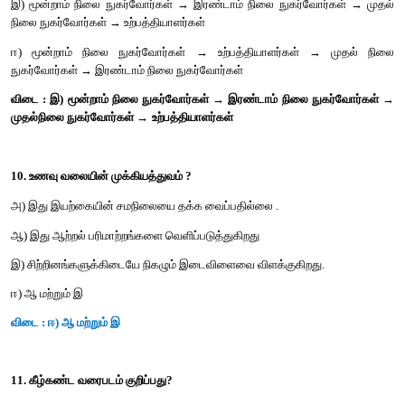
ஆ) ஏரி சூழல்மண்டலம்
இ) புல்வெளி சூழல் மண்டலம்
ஈ) வனச் சூழல் மண்ட லம்
விடை : ஈ) வனச் சூழல்மண்டலம்
8. சூழல்மண்டலம் கொண்டிருப்பது
அ) சிதைப்பவைகள்
ஆ) உற்பத்தியாளர்கள்
இ) நுகர்வோர்கள்
ஈ) மேற்கூறிய அனைத்தும்
விடை : ஈ) மேற்கூறிய அனைத்தும்