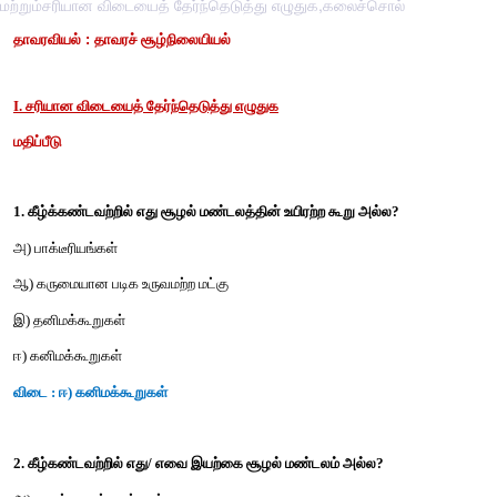
மற்றும்சரியான விடையைத் தேர்ந்தெடுத்து எழுதுக,கலைச்சொல்
தாவரவியல் :
தாவரச் சூழ்நிலையியல்
I. சரியான விடையைத் தேர்ந்தெடுத்து எழுதுக
மதிப்பீடு
1. கீழ்க்கண்டவற்றில் எது சூழல் மண்டலத்தின் உயிரற்ற கூறு அல்ல
அ) பாக்டீரியங்கள்
ஆ) கருமையான படிக உருவமற்ற மட்கு