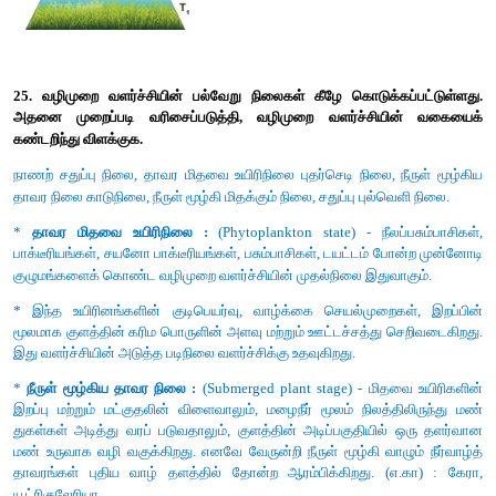
iv) இறுதி ஊட்ட மட்டத்தில் (T
) காணப்படும் மூன்றாம் நிலை
4
(சிங்கம்) மூன்றாம் ஊட்ட மட்டத்தில் (T
) உள்ள இரண்டாம்நிலை 
3
விட (நரி மற்றும் பாம்பு) குறைவான எண்ணிக்கையை கொண்டுள்ளத
v) எனவே வனச்சூழல் மண்டலத்தின் எண்ணிக்கை பிரமிட் கதிரி
தோன்றுகிறது.
22. பொதுவாக மனிதனின் செயல்பாடுகள் சூழல் மண்டலத்திற
உள்ளது. ஒரு மாணவனாக நீ சூழல் மண்டல பாதுகாப்பிற்கு எவ்வாறு
சூழல் மண்டல பாதுகாப்பிற்கு அன்றாட வாழ்வில்
நாம் கீழ்க்கண்டவற்றை பின்பற்ற வேண்டும்.
* சூழல் நட்புடையப் பொருட்களை மட்டுமே வாங்குதல், பயன்படுத்
மறுசுழற்சி செய்தல்.
* அதிக மரங்களை வளர்த்தல்.