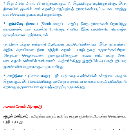
23. பொதுவாக கோடைக்காலங்களில் இயற்கையில் ஏற்படும் தீயி
பாதிக்கப்படுகிறது. இப்பகுதி வழிமுறை வளர்ச்சி என்ற நிகழ்வ
காலத்தில் படிப்படியாக தானே புதுப்பித்துக் கொள்கிறது. 
வளர்ச்சியின் வகையைக் கண்டறிந்து விளக்குக்
.
இரண்டாம் நிலை வழிமுறை வளர்ச்சி.
ஒரு இடத்திலுள்ள ஏற்கனவே வளர்ந்த குழுமம் சில இயற்கை இடைய
வெள்ளம், மனித செயல்கள்) அழிக்கப்பட்டு அதே இடத்தில் ஒரு
வளர்ச்சி அடைவதற்கு இரண்டாம் நிலை வழிமுறை வளர்ச்சி என்று 
(எ.கா) அழிக்கப்பட்ட காடுகள் காலப்போக்கில் சிற
ஆக்கிரமிக்கப்படலாம்.
1. பாதிக்கப்பட்ட நிலங்களில் ஆக்கிரமிக்கப்படலாம்
2. புறக்காரணிகளால் மட்டுமே தொடங்கி வைக்கப்படுகிறது
3. ஏற்கனவே மண் உள்ள இடங்களில் மட்டுமே இது நிகழும்.
4. முன்னோடி தாவரங்களின் உட்சூழலிருந்து உருவாக்கப்படுகின்றன