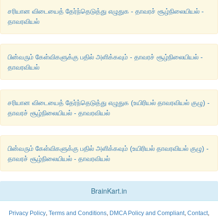
அத்துடன் செழுமையான நுண்ணுயிரிகளுடன் கூடிய கரிம
சரியான விடையைத் தேர்ந்தெடுத்து எழுதுக - தாவரச் சூழ்நிலையியல் -
மடைவதால் மண்ணில் கனிமவளம் - அதிகரிக்கிறது. இறுதியில் அப்ப
தாவரவியல்
இனங்களின் வருகைக்கு சாதகமாகிறது.
* காடுநிலை :
(Forest stage) - நீர் வழிமுறை வளர்ச்சியின் உச
பின்வரும் கேள்விகளுக்கு பதில் அளிக்கவும் - தாவரச் சூழ்நிலையியல் -
இதுவாகும். இந் நிலையின்போது பல்வேறு வகையான மரங்கள் பட
தாவரவியல்
ஏதாவது ஒருவகையான தாவரத்தொகுப்பு உருவாகிறது
.
சரியான விடையைத் தேர்ந்தெடுத்து எழுதுக (உயிரியல் தாவரவியல் குழு) -
தாவரச் சூழ்நிலையியல் - தாவரவியல்
கலைச்சொல் அகராதி
சூழல் மண்டலம் :
உயிருள்ள மற்றும் உயிரற்ற கூறுகளுக்கிடையே உ
பற்றி படிப்பது.
பின்வரும் கேள்விகளுக்கு பதில் அளிக்கவும் (உயிரியல் தாவரவியல் குழு) -
தாவரச் சூழ்நிலையியல் - தாவரவியல்
நிலைத்த தரம் :
எந்தவொரு சூழல்மண்டலத்தின் ஒரு குறிப்பிட்ட 
பகுதியில் காணப்படும் மொத்த கனிமப்பொருட்கள்.
BrainKart.in
நிலை உயிரித்தொகுப்பு:
ஓர் உயிரினக் கூட்டத்தில் ஒரு குறிப்பி
காணப்படும் உயிரிகளின் அளவு
,
,
,
,
Privacy Policy
Terms and Conditions
DMCA Policy and Compliant
Contact