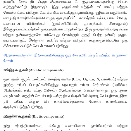
பாதிக்கப்படுகிறது.
9. உயிரி புவி வேதிச்சுழற்சி (Biogeochemical cyc
ஊட்டங்களின் சுழற்சி (Nutrient cycles)
உயிரினங்களுக்கும் அதன் சுற்றுச்சூழலுக்கும் இடையே நிகழும
பரிமாற்றம் ஒரு சூழல்மண்டலத்தின் முக்கிய அம்சங்களில் ஒன்றா
உயிரினங்களுக்கும் அவற்றின் வளர்ச்சி, உருவாக்கம், பராமரிப்பு,
ஆகியவற்றிற்கு ஊட்டங்கள் தேவைப்படுகிறது. சூழல் மண்
உயிர்கோளத்திற்குள்ளேயான ஊட்டங்களின் சுழற்சி உயிரி புவி வேதிச
அழைக்கப்படுகிறது. பொருட்களின் சுழற்சி எனவும் இது அழைக
இதில் இரண்டு அடிப்படை வகைகள் உள்ளன.
1. வளி சுழற்சி (Gaseous cycle) - வளிமண்டல ஆக்ஸிஜன், கார்
ஆகியவற்றின் சுழற்சிகள் இதில் அடங்கும்.
2. படிம சுழற்சி (Sedimentary cycle) - புவியில் படிமங்களாக உள்ள பா