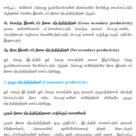
ஒளிச்சேர்க்கை மற்றும் வேதிச்சேர்க்கை செயல்பாட்டின் மூலம் த
உயிரிகளினால் உற்பத்தி செய்யப்படும் வேதியாற்றல் 
கூட்டுப்பொருட்கள் முதல் நிலை உற்பத்தித்திறன் எனப்ப
பாக்டீரியங்கள் முதல் மனிதன் வரை உள்ள அனைத்து உயிரி
கிடைக்கும் ஆற்றல் மூலமாகும்.
அ. மொத்த முதல் நிலை உற்பத்தித்திறன் (Gross primary produc
சூழல் மண்டலத்திலுள்ள தற்சார்பு ஊட்ட உயிரிகளால் ஒளிச்சேர்க
உற்பத்தி செய்யப்படும் மொத்த உணவு ஆற்றல் அல்லது கரிமப்பொர
உயிரித்திரள் மொத்த முதல் நிலை உற்பத்தித்திறன் எனப்படுகிறது.
ஆ. நிகர முதல் நிலை உற்பத்தித்திறன் (Net primary produc
தாவரத்தின் சுவாசச் செயலால் ஏற்படும் இழப்பிற்குப் பிறகு எஞ்ச
விகிதமே நிகர முதல் நிலை உற்பத்தித்திறன் எனப்படுகிறது. இது
ஒளிச்சேர்க்கை என்றும் அழைக்கப்படுகிறது. எனவே GPP-
இழப்பிற்கும் இடையேயுள்ள வேறுபாடே NPP யாகும்.
NPP = GPP - சுவாச இழப்பு
மொத்த உயிரிக்கோளத்தின் நிகர முதல் நிலை உற்பத்தித்திறன் ஒரு