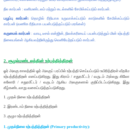
ஒளிச்சேர்க்கை சார் செயலூக்க கதிர்வீச்சின் அளவு, சிலி
காண்கலம் ஒன்றின் உதவியால் நுண் அறியப்பட்டு மில்லி மோல்கள் /
வினாடி என்ற அலகால் குறிப்பிடப்படுகிறது. இது 400 - 700
கொண்ட ஒளியை மட்டுமே நுண்ணறிய முடியும். ஒளிச்சே
செயலூக்கத்திற்கான கதிர்வீச்சின் (PAR) அளவு இலக்கு 0 -
மோல்கள் / சதுர மீட்டர் / வினாடி வரை இருக்கும், இரவு ந
பூஜ்யமாகவும், கோடை காலங்களின் மதிய வேளையில் PAR 
மில்லிமோல்கள் / சதுரமீட்டர் வினாடி ஆகவும் உள்ளது.
கார்பனின் வகைகள்
பசுமைக் - கார்பன்:
உயிர்க்கோளத்தில் சேமிக்கப்படும் கார்பன் 
செயல் மூலம்).
சாம்பல் கார்பன்: தொல்லுயிர் படிவ எரிபொருளாக சேமிக்கப்
(நிலக்கரி, எண்ணெய் மற்றும் உயிரி வாயுக்களாக பூமிக்கடியில் படிந்தி
நீல கார்பன் : வளிமண்டலம் மற்றும் கடல்களில் சேமிக்கப்படும் கார்ப
பழுப்பு கார்பன்:
தொழில் ரீதியாக உருவாக்கப்படும் காடுகளில் ச
கார்பன் (வணிக ரீதியாக பயன்படுத்தப்படும் மரங்கள்)