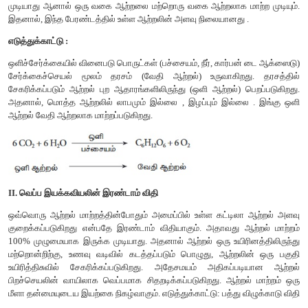
ஒரு ஊண் உண்ணியை உணவாகக் கொள்ளும் மற்றொரு
நான்காவது ஊட்ட மட்டத்தில் (T
) இடம் பெறுகின்றது. இவை ம
4
நுகர்வோர்கள் (tertiary consumers) அல்லது இரண்டாம் நிலை
(secondary carnivores) என்றும் அழைக்கப்படுகின்றன. தாவர
விலங்குகள் இரண்டையும் உண்ணும் உயிரினங்கள் அனை
(omnivores)(காகம்) எனப்படுகிறது. இந்த உயிரினங்கள் உணவு
ஒன்றுக்கு மேற்பட்ட ஊட்ட மட்டத்தில் இடம் பெறுகின்றன.
4. ஆற்றல் ஓட்டம்
சூழல்மண்டலத்தில் ஆற்றல் ஊட்ட மட்டங்களுக்கிடையே பரிமா
ஆற்றல் ஓட்டம் என குறிப்பிடப்படுகிறது. இது சூழல்மண்டலத
செயல்பாடு ஆகும். உற்பத்தியாளர்களால் சூரிய ஒளியிலிருந்து பெற
நுகர்வோர்களுக்கும், சிதைப்பவைகளுக்கும், அவற்றின் 
மட்டத்திற்கும் பரிமாற்றம் அடையும் பொழுது சிறிதளவு ஆற்