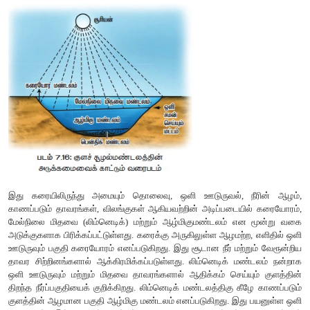
உயிரிக்கோளத்தில் அதிக அளவில் காணப்படுவதில்லை , அத
படிவுகள், கடல் படிவுகள், கடல் அருகு வாழ் பறவைகளின் எச்சங்கள
அதிகப்படியான பாஸ்பரஸ் காணப்படுகிறது. உதிர்தல் ச
இப்படிமங்களிலிருந்து இது வெளிவிடப்படுகிறது. அதன் பிறகு நிலவெ
வெளியிலும் சுழற்சி அடைகிறது. உற்பத்தியாளர்கள் பாஸ்ப
பாஸ்பரஸை உள்ளெடுப்பதன் மூலம் உணவுசங்கலியின் ஒவ
மட்டத்திற்கும் உணவு மூலமாக கடத்தப்படுகிறது. உயிரினங்களின் 
இறப்பினால் உண்டான எச்சங்கள் சிதைப்பவைகளின் செயல்பாட்டின