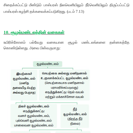
ஆ. சிதைமாற்றம் (Catabolism):
சிதைப்பவைகள் செல்வெளி நொதிகள் சிலவற்றை அவற்றின் சுற்றுப்புற
அங்குள்ள சிக்கலான கரிம மற்றும் கனிமச் சேர்மங்களை எளிய 
உதவுகின்றன. இது சிதைமாற்றம் என்று அழைக்கப்படுகிறது.
இ. கசிந்தோடுதல் (Leaching) அல்லது வடிதல் (Eluviation):
சிதைந்த , நீரில் கரையும் கரிம மற்றும் கனிமப்பொருட
மேற்பரப்பிலிருந்து கீழ் அடுக்கிற்கு இடப்பெயர்ச்சி அடைதலுக்கு அ
எடுத்து செல்லப்படுவதற்கு கசிந்தோடுதல் அல்லது வடிதல் என்று ப