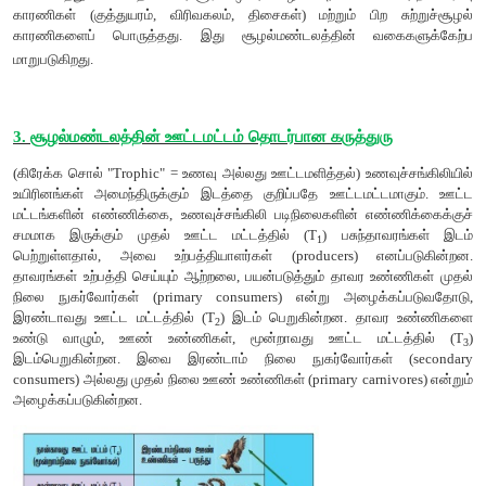
சுமார் 170 மில்லியன் டன்கள் (உலர் எடை) என மதிப்பிடப்பட்டுள்
வருடத்தில் ஓர் அலகு காலத்தில் கடல் வாழ் உற்பத்தியாளர்களின் ந
உற்பத்தித்திறன் மட்டும் 55 மில்லியன் டன்கள் ஆகும்.
2. இரண்டாம்நிலை உற்பத்தித்திறன் (Secondary productivity):
சார்பூட்ட உயிரிகள் அல்லது நுகர்வோர்களின் திசுக்களில் சேமித்த
ஆற்றலின் அளவே இரண்டாம் நிலை உற்பத்தித்திறன் ஆகும்.
அ. மொத்த இரண்டாம் நிலை உற்பத்தித்திறன் (Gross secondary 
தாவர உண்ணிகளால் உட்கொள்ளப்படும் மொத்த தாவரப் பொ
அவற்றினால் கழிவாக வெளியேற்றப்படும் பொருட்களைக் கழித்து 
இதுவாகும்.
ஆ. நிகர இரண்டாம் நிலை உற்பத்தித்திறன் (Net secondary product
ஓர் அலகு இடத்தில் ஓர் அலகு காலத்தில் சுவாச இழப்பி
நுகர்வோர்களால் சேமிக்கப்படும் ஆற்றல் அல்லது உயிரித்திரளே 
நிலை உற்பத்தித்திறன் எனப்படுகிறது.