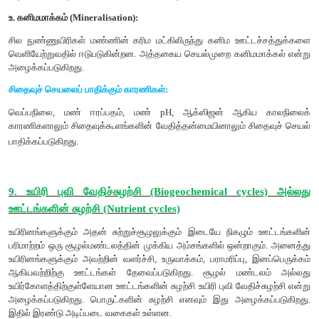
கரிமப்பொருட்களின் (உயிரித்திரள்) அளவை குறிக்கும் திட
உயிரித்திரள் பிரமிட் என்று அழைக்கப்படுகிறது.
புல்வெளி மற்றும் வனச் சூழல் மண்டலத்தில் உயிரிதிரளின் அளவ
ஊட்ட மட்டங்களில், உற்பத்தியாளர்களில் தொடங்கி இறுதி உண்ணி
நிலை நுகர்வோர்) வரை படிப்படியாகக் குறைகிறது. எனவே இந்த
மண்டலங்களிலும் உயிரித்திரள் பிரமிட் நேரான பிரமிட்டாக உள்ளது.
).
எனினும், குளச் சூழல் மண்டலத்தில் பிரமிட்டின் அடிப்பக
உற்பத்தியாளர்கள் நுண்ணுயிரிகளாக குறைவான உயிரித்திரளைக்
மேலும் உயிரித்திரள் மதிப்பு பிரமிட்டின் இறுதிவரை படிப்படியாக 
எனவே இந்த உயிரித்திரள் பிரமிட் எப்பொழுதும் தழைகீழ் வடிவத்தி
(படம் 7.9 இ).
3.ஆற்றல் பிரமிட் (Pyramid of energy)
ஒரு சூழல் நிலைமண்டலத்தில் ஒவ்வொரு அடுத்தடுத்த ஊட்ட
ஆற்றல் ஓட்டத்தை குறிக்கும் திட்ட வரைபடம் ஆற்றல் ப
அழைக்கப்படுகிறது. ஆற்றல் பிரமிட்டின் அடிப்பகுதியில் உள்ள உற