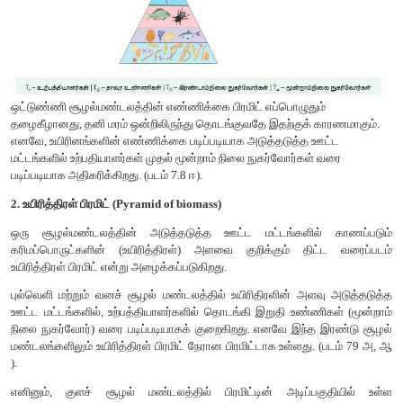
6. உணவு வலை (Food web)
உணவுச்சங்கிலிகள் ஒன்றோடொன்று பின்னிப்பிணைந்த
அமைந்திருந்தால் அது உணவு வலை எனப்படுகிறது. ஒரு சூழல
அடிப்படை அலகாக இருப்பதுடன் அதன் நிலைத்தன்மைய
உதவுகிறது. இதற்கு சமநிலை அடைதல் என்று பெயர் எடுத்துக்காட்டு
காணப்படும் மேய்ச்சல் உணவுச்சங்கிலியில் முயல் இல்லாத ப
தானியங்களை உண்ணும். அதேசமயம் எலி நேரடியாக பருந்
பாம்பினால் உண்ணப்படலாம். மேலும் பாம்பு நேரடியாக பருந்தால் 
இவ்வாறு பின்னப்பட்ட நிலையிலுள்ள உணவுச்சங்கிலியே உணவு வ
இயற்கைத் தடைகள் ஏற்படினும், சூழல் மண்டலத்திலுள்ள சி
சமநிலையைத் தக்கவைக்க உணவு வலை உதவுகிறது.