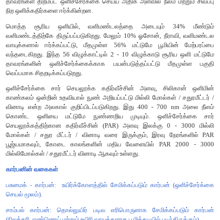
(Photosynthetically Active Radiation - PAR)
தாவரங்களின் ஒளிச்சேர்க்கைக்குக் கிடைக்கக்கூடிய ஒள
ஒளிச்சேர்க்கை சார் செயலூக்கக் கதிர்வீச்சு எனப்படுகிறது. இத
க்கு இடைப்பட்ட அலைநீளங்களைக் கொண்ட கதிர்வீச்
ஒளிச்சேர்க்கைக்கும், தாவர வளர்ச்சிக்கும் இன்றியமையாததாகு
எல்லா நேரங்களிலும் நிலையாக இருப்பதில்லை . ஏனென்றால் 
நிழல்கள், காற்று, தூசு துகள்கள், பருவகாலங்கள், விரிவகலம், 
கிடைக்கும் ஒளியின் அளவு போன்றவைகளால் மாற்றமடைகிறத
தாவரங்கள் திறம்பட ஒளிச்சேர்க்கை செய்ய அதிக அளவில் நீலம் மற
நிற ஒளிக்கதிர்களை ஈர்க்கின்றன.
மொத்த சூரிய ஒளியில், வளிமண்டலத்தை அடையும் 34
வளிமண்டத்திற்கே திருப்பப்படுகிறது. மேலும் 10% ஓசோன், நீர
வாயுக்களால் ஈர்க்கப்பட்டு, மீதமுள்ள 56% மட்டுமே பூமியி
வந்தடைகிறது. இந்த 56 விழுக்காட்டில் 2 - 10 விழுக்காடு சூரி
தாவரங்களின் ஒளிச்சேர்க்கைக்காக பயன்படுத்தப்பட்டு மீ
வெப்பமாக சிதறடிக்கப்படுறது.