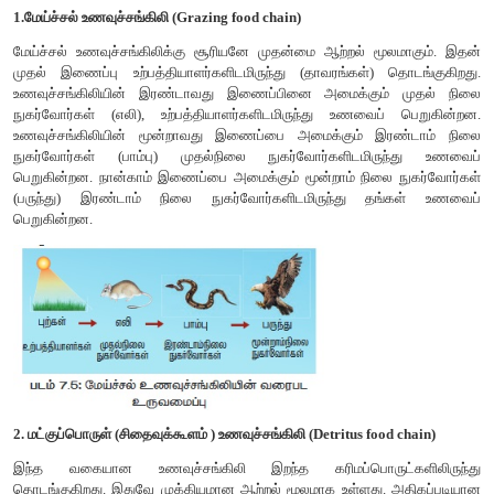
II. வெப்ப இயக்கவியலின் இரண்டாம் விதி
ஒவ்வொரு ஆற்றல் மாற்றத்தின்போதும் அமைப்பில் உள்ள கட்டில
குறைக்கப்படுகிறது என்பதே இரண்டாம் விதியாகும். அதாவது ஆ
100% முழுமையாக இருக்க முடியாது. அதனால் ஆற்றல் ஒரு உயிரி
மற்றொன்றிற்கு, உணவு வடிவில் கடத்தப்படும் பொழுது, ஆற்றல
உயிரித்திசுவில் சேகரிக்கப்படுகிறது. அதேசமயம் அதிகப்ப
பிறச்செயலின் வாயிலாக வெப்பமாக சிதறடிக்கப்படுகிறது. ஆற்றல
மீளா தன்மையுடைய இயற்கை நிகழ்வாகும். எடுத்துக்காட்டு: பத்து வ
பத்து விழுக்காடு விதி (Ten percent law)
இந்த விதி லின்டிமேன் (1942) என்பவரால் முன்மொழியப்பட்டது. உ
ஒரு ஊட்ட மட்டத்திலிருந்து மற்றொன்றிற்கு கடத்தப்படும்போது
ஒவ்வொரு ஊட்ட மட்டத்திலும் சேமிக்கப்படுகிறது. மீதமுள்ள
சுவாசித்தல், சிதைத்தல் போன்ற நிகழ்வின் மூலம் வெப்பமாக இழக
எனவே இவ்விதி
பத்து விழுக்காடு விதி (Tenpercent law) எனப்படு