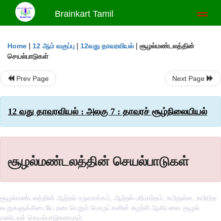
Brainkart Tamil
Toggl
naviga
|
|
|
சூழல்மண்டலத்தின்
Home
12 ஆம் வகுப்பு
12வது தாவரவியல்
செயல்பாடுகள்
Prev Page
Next Page
12 வது தாவரவியல் : அலகு 7 : தாவரச் சூழ்நிலையியல்
சூழல்மண்டலத்தின் செயல்பாடுகள்
சூழல்மண்டலத்தின் ஆற்றல் உருவாக்கம், ஆற்றல் பரிமாற்றம், உயிருள்ள, உயிரற்ற
கூறுகளுக்கிடையே நடைபெறும் பொருட்களின் சுழற்சி ஆகியவை சூழல்
மண்டலச் செயல்பாடுகளாகும்.