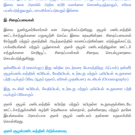
பாஸ்பரஸ் சுழற்சி (Phosphorus cycle)
இது படிம சுழற்சியின் ஒரு வகையாகும். அனைத்து உயிரினங்களிலு
DNA, RNA, ATP, NADP மற்றும் அனைத்து பாஸ்போலிப்பிட் 
மூலக்கூறுகளில் பாஸ்பரஸ் இருப்பது ஏற்கனவே நமக்கு தெரிந்