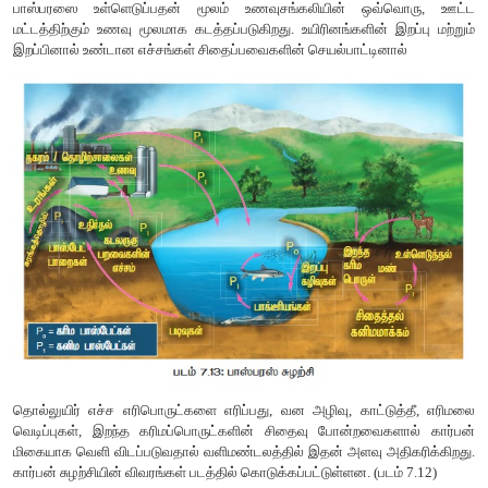
சிதைவு செயல்முறை கரிமக்கூறுகளின் தன்மையைப் பொருத்து வ
அதாவது செல்லுலோஸ், லிக்னின், கைட்டின், உரோமங்கள்,
ஆகியவற்றை விட கார்போஹட்ரேட், கொழுப்பு, புரதம் போன்ற கரிம
விரைவாக சிதைவடைகின்றன.
சிதைவு செயல்முறைகள்
சிதைவு என்பது நொதிகளின் செயல்பாட்டால் படிப்படியாக நடைப
நிலையழிவுச் செயலாகும் சிதைவுக்கூளங்கள் சிதைத்தலு
மூலப்பொருட்களாக செயல்படுகின்றன. இது கீழ்கண்ட
நடைபெறுகிறது.
அ. துணுக்காதல் (Fragmentation):
சிதைப்பவைகளாக உள்ள பாக்டீரியங்கள், பூஞ்சைகள் மற்றும் மண் ப
சிதைவுக்கூளங்கள் சிறிய துண்டுகளாக உடைபடுவதற்கு துணுக
பெயர். இந்த சிதைப்பவைகள் துணுக்காதலை விரைவுபடுத்த சில
சுரக்கின்றன. துணுக்காதலால் சிதைவுக்கூளத் துகள்களின் மொத
அதிகரிக்கிறது.