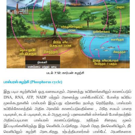
8. சிதைத்தல் (Decomposition)
சிதைவுக்கூளங்கள் (இறந்த தாவரங்கள், விலங்குகள் மற்றும் அ
சிதைப்பவைகளால், சிறிய கரிமப்பொருளாக உடைக்கப்படும் ச
சிதைத்தல் என்று பெயர். இது, ஒரு சூழல் மண்டலத்தில்
மறுசுழற்சிக்கும் சமநிலைப்பாட்டிற்கும் தேவைப்படும் முக்
உள்ளது.
சிதைவின் இயல்பு