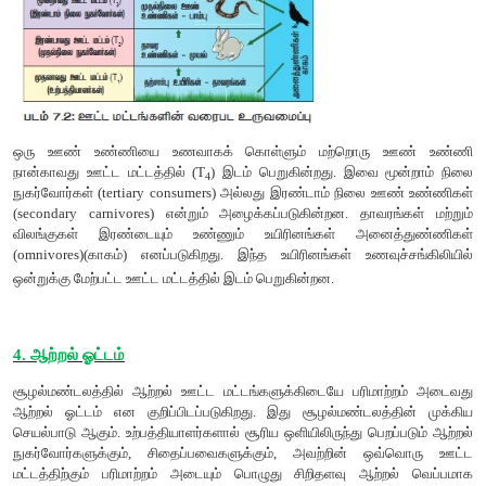
3. குழும உற்பத்தித்திறன் (Community productivity)
ஓர் அலகு இடத்தில் ஓர் அலகு காலத்தில் ஒரு தாவரக் குழுமத்தி
செய்யப்படும் நிகர கரிம பொருட்களின் உயிரித்திரள் வ
உற்பத்தித்திறன் எனப்படுகிறது.
முதல் நிலை உற்பத்தித்திறனை பாதிக்கும் காரணிகள்
முதல் நிலை உற்பத்தித்திறன் ஒரு குறிப்பிட்ட இடத்தில் காணப
சிற்றினங்கள், அவைகளின் ஒளிச்சேர்க்கைத் திறன்,
ஊட்டச்சத்துக்களின் தன்மை , சூரிய ஒளி, மழையளவு, மண் வகை 
காரணிகள் (குத்துயரம், விரிவகலம், திசைகள்) மற்றும் பிற 
காரணிகளைப் பொருத்தது. இது சூழல்மண்டலத்தின் வக
மாறுபடுகிறது.
3. சூழல்மண்டலத்தின் ஊட்டமட்டம் தொடர்பான கருத்துர
(கிரேக்க சொல் "Trophic" = உணவு அல்லது ஊட்டமளித்தல்) உணவு