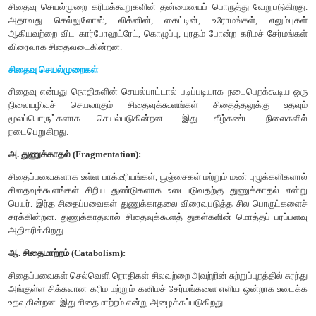
1. எண்ணிக்கை பிரமிட் (Pyramid of number)
ஒரு சூழல்மண்டலத்தின் அடுத்தடுத்த ஊட்டமட்டங்களில்
உயிரினங்களின் எண்ணிக்கையை குறிக்கும் திட்ட வரைபடம் எண்ண
என்று அழைக்கப்படுகிறது. இது நேரான, கதிரிழை மற்றும் தலைகீ
என மூன்று வெவ்வேறு வடிவங்களில் காணப்படுகிறது.
உற்பத்தியாளர்களில் தொடங்கி முதல் நிலை நுகர்வோர்கள், பிறகு 
நுகர்வோர்கள் மற்றும் இறுதியாக மூன்றாம் நிலை நுகர்வோர்கள
ஊட்ட மட்டத்திலும் உயிரினங்களின் எண்ணிக்கை குறைந்து வர
புல்வெளி மற்றும் குளச் சூழல் மண்டலம் ஆகியவற்றின் பிரமிட்
நேரானவை (படம் 7.8 அ, ஆ) வனச் சூழல்மண்டலத்தின் எண்ணி
சற்று வேறுபட்ட வடிவத்தை கொண்டிருக்கிறது. ஏனென்றால் பிரமிடி
(T
) குறைவான எண்ணிக்கையிலான பெரிய மரங்களை கொ
1
இரண்டாவது ஊட்ட மட்டத்தில் இடம் பெற்றுள்ள தாவர உண்ணி
உண்ணும் பறவைகள், யானை, மான்) உற்பத்தியாளர்க
எண்ணிக்கையை கொண்டுள்ளது. இறுதி ஊட்ட மட்டத்தில் (T
மூன்றாம் நிலை நுகர்வோர்கள் (சிங்கம்) மூன்றாம் ஊட்ட மட்டத்த
இரண்டாம் நிலை நுகர்வோர்களை விட (நரி மற்றும் பாம்