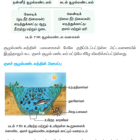
ஈ. மட்காதல் (Humification):
எளிமையாக்கப்பட்ட சிதைவுக்கூளங்கள் கருமையான படிக உருவ
மட்காக மாற்றமடையும் செயலுக்கு மட்காதல் என்று பெயர். இது அத
எதிர்ப்புத் திறன் பெற்றிருப்பதால் சிதைத்தல் மிகவும் மெதுவாக
இது ஊட்டச்சத்து தேக்கமாகக் கருதப்படுகிறது.
உ. கனிமமாக்கம் (Mineralisation):
சில நுண்ணுயிரிகள் மண்ணின் கரிம மட்கிலிருந்து கனிம ஊட்
வெளியேற்றுவதில் ஈடுபடுகின்றன. அத்தகைய செயல்முறை கனிமம
அழைக்கப்படுகிறது.
சிதைவுச் செயலைப் பாதிக்கும் காரணிகள்:
வெப்பநிலை, மண் ஈரப்பதம், மண் pH, ஆக்ஸிஜன் ஆகி
காரணிகளாலும் சிதைவுக்கூளங்களின் வேதித்தன்மையினாலும் ச