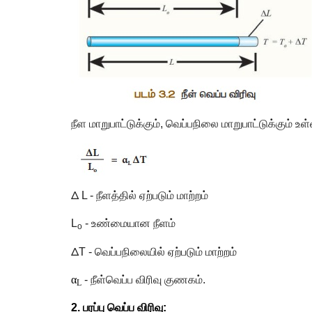
நீள மாறுபாட்டுக்கும்
,
வெப்பநிலை மாறுபாட்டுக்கும் உள
Δ
L -
நீளத்தில் ஏற்படும் மாற்றம்
L
-
உண்மையான நீளம்
o
Δ
T -
வெப்பநிலையில் ஏற்படும் மாற்றம்
α
-
நீள்வெப்ப விரிவு குணகம்.
L
2.
பரப்பு வெப்ப விரிவு: