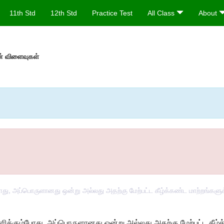
11th Std
12th Std
Practice Test
All Class
About
ன் விளைவுகள்
து, அப்பொருளானது ஒன்று அல்லது அதற்கு மேற்பட்ட கீழ்க்கண்ட மாற்றங்களுக்க
ளிக்கும்போது
,
அப்பொருளானது ஒன்று அல்லது அதற்கு மேற்பட்ட கீழ்க்க