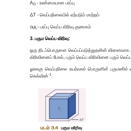
A
-
உண்மையான பரப்பு
O
Δ
T -
வெப்பநிலையில் ஏற்படும் மாற்றம்
α
-
பரப்பு வெப்ப விரிவு குணகம்
A
3.
பரும வெப்ப விரிவு:
ஒரு திடப்பொருளை வெப்பப்படுத்துதலின் விளைவாக அப்பொ
விரிவினைப் போல்
,
பரும் வெப்ப விரிவினை பரும் வெப்
ஓரலகு வெப்பநிலை உயர்வால் பொருளின் பருமனில் ஏற
-1
கெல்வின்
.