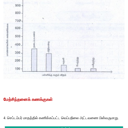
(iv) 
அனைத்து
நண்பர்களின்
சேமிப்புத்தொகையைக்
காண்க
?
விடை
 :
2400
(v) 
ரூபி
மற்றும்
குழலி
ஆகியோர்
ஒரே
அளவுடைய
தொகையைச்
என்பது
சரியா
, 
தவறா
?
விடை
 : 
சரி
3. 
ஒரு
பள்ளியில்
 1000 
மாணவர்கள்
உள்ளனர்
. 
இம்மாணவர்கள்
விதம்
பற்றிய
தரவுகள்
பின்வரும்
அட்டவணையில்
தரப்பட்டுள்ளன
பட
விளக்கப்படம்
வரைக
. 
விடை
 :