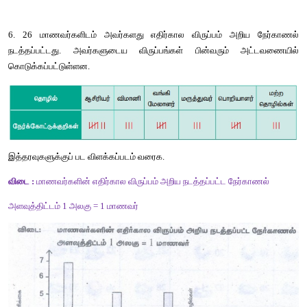
5. 
ஒவ்வொரு
கோளையும்
சுற்றி
வரும்
நிலவுகளின்
எண்ணிக்கை
அட்டவணையில்
கொடுக்கப்பட்டுள்ளன
.
இத்தரவுக்குப்
பட்டை
வரைபடம்
வரைக
.
விடை
 :
ஒவ்வொரு
கோளையும்
சுற்றி
வரும்
நிலவுகளின்
எண்ணிக்கை
அளவுத்திட்டம்
 : 1 
அலகு
 = 2 
நிலவுகள்