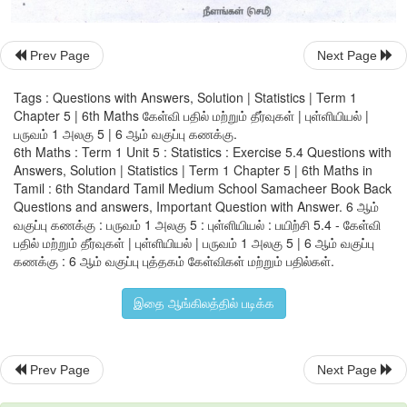
விடை
 : 
விளையாட்டு
வீரர்கள்
(iv) 
விளையாட்டு
வீரர்கள்
தலைப்பில்
எத்தனை
தன்வரலாற்று
நூல்
Prev Page
Next Page
விடை
 : 25
Tags : Questions with Answers, Solution | Statistics | Term 1
Chapter 5 | 6th Maths கேள்வி பதில் மற்றும் தீர்வுகள் | புள்ளியியல் |
பருவம் 1 அலகு 5 | 6 ஆம் வகுப்பு கணக்கு.
 (v) 
நூலகத்தில்
உள்ள
மொத்த
தன்வரலாற்று
நூல்கள்
எத்தனை
?
6th Maths : Term 1 Unit 5 : Statistics : Exercise 5.4 Questions with
Answers, Solution | Statistics | Term 1 Chapter 5 | 6th Maths in
விடை
 : 160
Tamil : 6th Standard Tamil Medium School Samacheer Book Back
Questions and answers, Important Question with Answer. 6 ஆம்
வகுப்பு கணக்கு : பருவம் 1 அலகு 5 : புள்ளியியல் : பயிற்சி 5.4 - கேள்வி
பதில் மற்றும் தீர்வுகள் | புள்ளியியல் | பருவம் 1 அலகு 5 | 6 ஆம் வகுப்பு
8. 
ஒரு
சுங்கச்சாவடியில்
 1 
மணி
நேரத்தில்
கடந்து
செல்லும்
வண்டி
கணக்கு : 6 ஆம் வகுப்பு புத்தகம் கேள்விகள் மற்றும் பதில்கள்.
பட்டை
வரைபடத்தில்
காட்டப்பட்டுள்ளன
.
இதை ஆங்கிலத்தில் படிக்க
Prev Page
Next Page