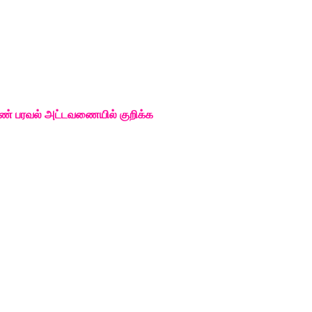
ெண்
பரவல்
அட்டவணையில்
குறிக்க