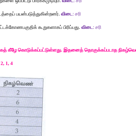
றுகளை
ஒப்பிட்டு
பார்க்கமுடியும்
. 
விடை
: 
சரி
டத்தைப்
பயன்படுத்துகின்றனர்
. 
விடை
: 
சரி
ட்டக்கோணபகுதிக்
கூறுகளாகப்
பிரிப்பது
.
 விடை
: 
சரி
ைத்
கீழே
கொடுக்கப்பட்டுள்ளது
. 
இதனைத்
தொகுக்கப்படாத
நிகழ்வ
 2, 1, 4