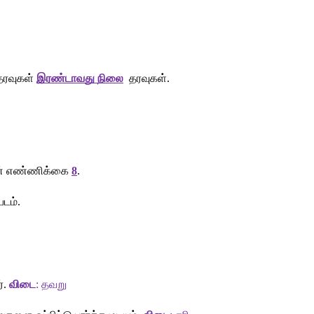
தரவுகள்
இரண்டாவது
நிலை
தரவுகள்
. 
்
எண்ணிக்கை
8
.
டம்
. 
்
.
 விடை
: 
தவறு