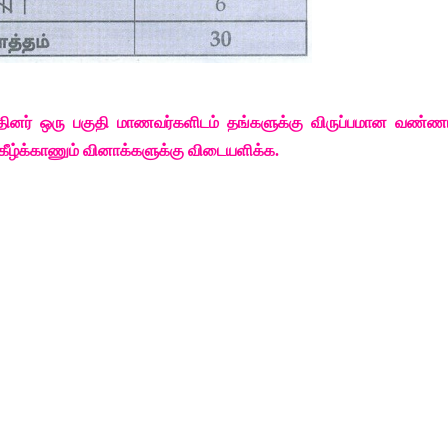
தினர்
ஒரு
பகுதி
மாணவர்களிடம்
தங்களுக்கு
விருப்பமான
வண்ணம
கீழ்க்காணும்
வினாக்களுக்கு
விடையளிக்க
. 