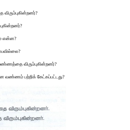
தை
விரும்புகின்றனர்
? 
்புகின்றனர்
?
்
என்ன
? 
ம்பவில்லை
? 
வண்ணத்தை
விரும்புகின்றனர்
? 
ான
வண்ணம்
பற்றிக்
கேட்கப்பட்டது
? 