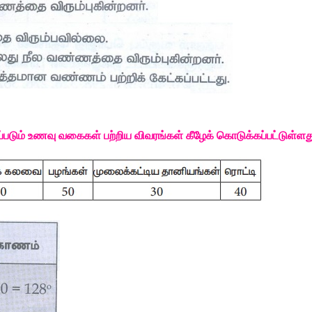
்படும்
உணவு
வகைகள்
பற்றிய
விவரங்கள்
கீழேக்
கொடுக்கப்பட்டுள்ளத