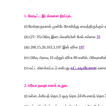
1. 
கோடிட்ட
இடங்களை
நிரப்புக
. 
(i) 
வேறொருவரால்
முன்பே
சேகரித்து
வைத்திருக்கும்
(ii) (25−35) 
பிரிவு
இடைவெளியின்
மேல்
எல்லை
35
(iii) 200,15,20,103,3,197 
இன்
வீச்சு
197
(iv) 
பிரிவு
அளவு
 10 
மற்றும்
வீச்சு
 80 
எனில்
, 
பிரிவுகளின
(v) 
வட்ட
விளக்கப்படம்
என்பது
வட்டவடிவியலான
வரைப
2. 
சரியா
தவறா
எனக்
கூறுக
. 
(i) 
உள்ளடக்கியத்
தொடர்
ஒரு
தொடர்ச்சியானத்
தொடர