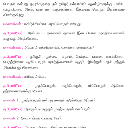
மாணவிகள் :
வணக்கம் அம்மா.
தமிழாசிரியர் :
வணக்கம். என்னம்மா
?
மாணவிகள் :
முத்தமிழ் மன்றக் கட்டுரைப் போட்டிக்கு "அன்
என்ற தலைப்பில் கட்டுரை அனுப்பச் சொல்லியிருக்கிறார்கள்
அடிப்படையான செய்திகளைச் சொல்லுங்கள். மேலும் அதுசார்
நூலகத்திற்குச் சென்று குறிப்புகளை எடுத்துக் கொள்கின்றோம்.
தமிழாசிரியர் :
அப்படியா!
பொருள் என்பது ஒழுக்கமுறை. நம் தமிழர் பல்லாயிரம் ஆண்டுக
வாழ்வியலை அகம்
,
புறம் என வகுத்தார்கள். இதனைப் பொர
விளக்குகிறது.
மாணவிகள் :
மகிழ்ச்சியம்மா. அகப்பொருள் என்பது...
தமிழாசிரியர் :
அன்புடைய தலைவன் தலைவி இடையிலான உறவ
கூறுவது அகத்திணை.
மாணவிகள் :
அம்மா அகத்திணையில் வகைகள் உள்ளனவா
?