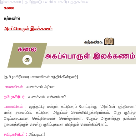
இலக்கணம் | தமிழ்நாடு பள்ளி சமச்சீர் புத்தகங்கள்
கலை
கற்கண்டு
அகப்பொருள் இலக்கணம்
[
தமிழாசிரியரை மாணவிகள் சந்திக்கின்றனர்]