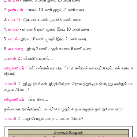
மாணவி
2:
பெரும்பொழுது
,
சிறுபொழுது பற்றிக் கூறுங்கள்.
தமிழாசிரியர் :
ஓராண்டின் ஆறு கூறுகளைப் பெரும்பொழுத
முன்னோர் பிரித்துள்ளனர்.
பெரும்பொழுது (ஓராண்டின் ஆறு கூறுகள்)
1.
கார்காலம்
-
ஆவணி
,
புரட்டாசி
2.
குளிர்காலம்
- ஐப்பசி
,
கார்த்திகை
3.
முன்பனிக் காலம்
- மார்கழி
,
தை
4.
பின்பனிக் காலம்
- மாசி
,
பங்குனி
5.
இளவேனிற் காலம்
- சித்திரை
,
வைகாசி
6.
முதுவேனிற் காலம்
- ஆனி
,
ஆடி
மாணவி
1:
சிறுபொழுதுகள் அம்மா..