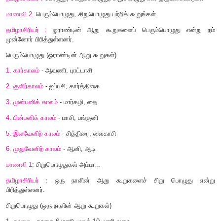
ஐவகை நிலங்கள்
குறிஞ்சி
மலையும் மலைசார்ந்த இடமும்
முல்லை
காடும் காடு சார்ந்த இடமும்
மருதம்
வயலும் வயல் சார்ந்த இடமும்
நெய்தல்
கடலும் கடல்சார்ந்த இடமும்
பாலை
சுரமும் சுரம் சார்ந்த இடமும்.
மாணவி
1 :
சரி அம்மா. பொழுது என்பது...
?
தமிழாசிரியர் :
பொழுது
,
பெரும்பொழுது
,
சிறுபொழுது என இருவகை