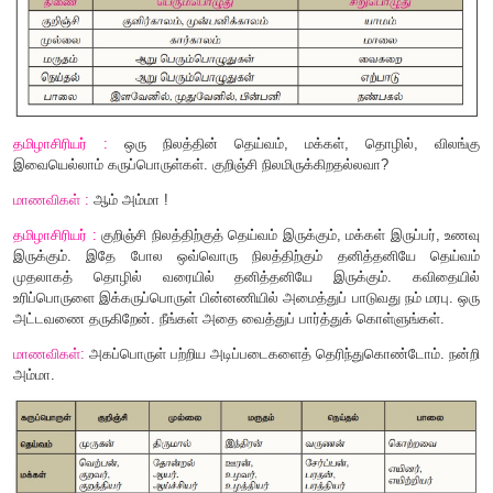
தமிழாசிரியர் :
ஒரு நாளின் ஆறு கூறுகளைச் சிறு பொ
பிரித்துள்ளனர்.
சிறுபொழுது (ஒரு நாளின் ஆறு கூறுகள்)
1.
காலை
- காலை
6
மணி முதல்
10
மணி வரை
2.
நண்பகல்
- காலை
10
மணி முதல்
2
மணி வரை
3.
எற்பாடு
- பிற்பகல்
2
மணி முதல்
6
மணி வரை
4.
மாலை
- மாலை
6
மணி முதல் இரவு
10
மணி வரை
5.
யாமம்
- இரவு
10
மணி முதல் இரவு
2
மணி வரை
6.
வைகறை
- இரவு
2
மணி முதல் காலை
6
மணி வரை.
மாணவி
2 :
எற்பாடு என்றால்...
தமிழாசிரியர் :
'
எல்
'
என்றால் ஞாயிறு
, '
பாடு
'
என்றால் மறையும் நேர
எற்பாடு .