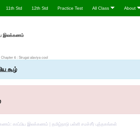
11th Std
12th Std
Practice Test
All Class
About
ிய இலக்கணம்
: Chapter 6 : Sirugai alaviya cool
ிய கூழ்
்
கணம்: காப்பிய இலக்கணம் | தமிழ்நாடு பள்ளி சமச்சீர் புத்தகங்கள்