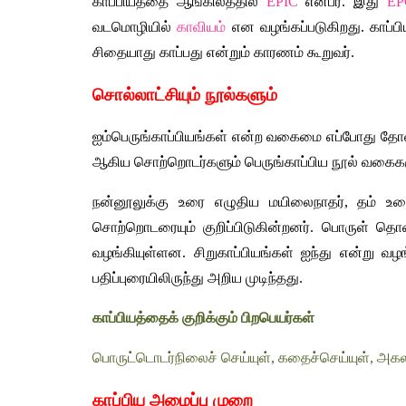
காப்பியத்தை ஆங்கிலத்தில் 
EPIC
 என்பர். இது 
EP
வடமொழியில் 
காவியம்
 என வழங்கப்படுகிறது. காப்ப
சிதையாது காப்பது என்றும் காரணம் கூறுவர். 
சொல்லாட்சியும் நூல்களும்
ஐம்பெருங்காப்பியங்கள் என்ற வகைமை எப்போது தோன்ற
ஆகிய சொற்றொடர்களும் பெருங்காப்பிய நூல் வகைகளு
நன்னூலுக்கு உரை எழுதிய மயிலைநாதர், தம் உரையி
சொற்றொடரையும் குறிப்பிடுகின்றனர். பொருள் தொக
வழங்கியுள்ளன. சிறுகாப்பியங்கள் ஐந்து என்று வழ
பதிப்புரையிலிருந்து அறிய முடிந்தது.
காப்பியத்தைக் குறிக்கும் பிறபெயர்கள்
பொருட்டொடர்நிலைச் செய்யுள், கதைச்செய்யுள், அகலக
காப்பிய அமைப்பு முறை