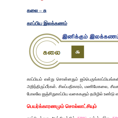
கலை – சு
காப்பிய இலக்கணம்
காப்பியம் என்று சொன்னதும் ஐம்பெருங்காப்பியங
அறிந்திருப்பீர்கள். சிலப்பதிகாரம், மணிமேகலை, சீவ
போலவே ஐஞ்சிறுகாப்பிய வகைகளும் தமிழில் உண்டு என்
பெயர்க்காரணமும் சொல்லாட்சியும்