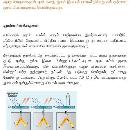
இறுதியில் புறஊதாக் கதிர்களை தீப்பொறி மீது விழச்செய்யும் போ
தீவிரமடைவதைக் கண்டறிந்தார்.
தீப்பொறியின் இந்த செயல்பாட்டிற்கான காரணம் அந்தத்
தெரியவில்லை . ஒளிமின் உமிழ்வே இச்செயலுக்கு காரணம்
கண்டறியப்பட்டது. புறஊதாக் கதிர்கள் உலோகக் கோளத்தின் ம
அதன் மேற்பரப்பிலிருந்து எலக்ட்ரான்கள் உமிழப்படுவதால்தான்
தன்மை தீவிரமடைகிறது.
உங்களுக்குத் தெரியுமா?
சுவாரசியமான ஒரு விஷயத்தை இங்கு கவனிக்க வேண்டும
மின்காந்த அலைகள் என்பதை உறுதி செய்தது ஹெர்ட்ஸின் 
அதே சோதனைதான் ஒளியானது துகள் இயல்பும் கொண்டுள்ளது
முதல் ஆதாரத்தையும் கொடுத்துள்ளது.
ஹால்வாக்ஸ் சோதனை