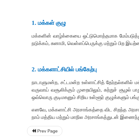
1
.
மக்கள்
குழு
மக்களின்
வாழ்க்கையை
ஒட்டுமொத்தமாக
மேம்படுத்
நடுக்கம்
,
சுனாமி
,
வெள்ளப்பெருக்கு
மற்றும்
பிற
இயற்க
2
.
மக்களாட்சியில்
பங்கேற்பு
நாடாளுமன்ற
,
சட்டமன்ற
உள்ளாட்சித்
தேர்தல்களில்
ம
வருவாய்
வசூலிக்கும்
முறையிலும்
,
சுற்றுச்
சூழல்
பாத
ஒவ்வொரு
குடிமகனும்
சிறிய
உள்ளூர்
குழுக்களும்
பங்க
எனவே
,
மக்களாட்சி
அரசாங்கத்தை
விட
சிறந்த
அரசா
நாம்
மத்திய
மற்றும்
மாநில
அரசாங்கத்துடன்
இணைந்த
Prev Page