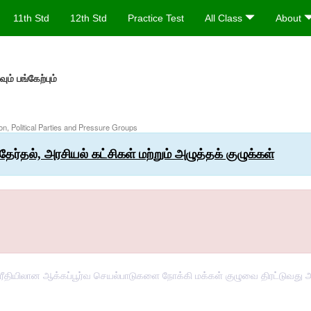
11th Std
12th Std
Practice Test
All Class
About
ும் பங்கேற்பும்
tion, Political Parties and Pressure Groups
தேர்தல், அரசியல் கட்சிகள் மற்றும் அழுத்தக் குழுக்கள்
ரீதியிலான ஆக்கப்பூர்வ செயல்பாடுகளை நோக்கி மக்கள் குழுவை திரட்டுவது