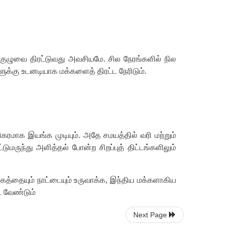
குழுவை
திரட்டுவது
அவசியமே
.
சில
நேரங்களில்
நில
ுக்கு
உடனடியாக
மக்களைத்
திரட்ட
நேரிடும்
.
றிகரமாக
இயங்க
முடியும்
.
அதே
சமயத்தில்
வரி
மற்றும்
டுமருந்து
அளித்தல்
போன்ற
சிறப்புத்
திட்டங்களிலும்
கத்தையும்
நாட்டையும்
உருவாக்க
,
இந்திய
மக்களாகிய
ட
வேண்டும்
Next Page