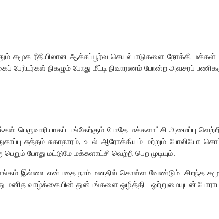
தும்
சமூக
ரீதியிலான
ஆக்கப்பூர்வ
செயல்பாடுகளை
நோக்கி
மக்கள்
ைப்
பேரிடர்கள்
நிகழும்
போது
மீட்டி
நிவாரணம்
போன்ற
அவசரப்
பணிகள
க்கள்
பெருவாரியாகப்
பங்கேற்கும்
போதே
மக்களாட்சி
அமைப்பு
வெற்
ுகாப்பு
சுத்தம்
சுகாதாரம்
,
உடல்
ஆரோக்கியம்
மற்றும்
போலியோ
சொட்
ு
பெறும்
போது
மட்டுமே
மக்களாட்சி
வெற்றி
பெற
முடியும்
.
ங்கம்
இல்லை
என்பதை
நாம்
மனதில்
கொள்ள
வேண்டும்
.
சிறந்த
சமூ
ு
மனித
வாழ்க்கையின்
துன்பங்களை
ஒழித்திட
ஒற்றுமையுடன்
போரா