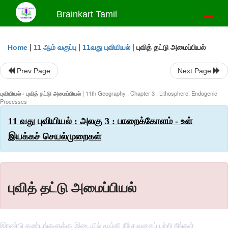
Brainkart Tamil
Toggl
naviga
|
|
|
புவித் தட்டு அமைப்பியல்
Home
11 ஆம் வகுப்பு
11வது புவியியல்
Prev Page
Next Page
புவியியல் - புவித் தட்டு அமைப்பியல்
| 11th Geography : Chapter 3 : Lithosphere: Endogenic
Processes
11 வது புவியியல் : அலகு 3 : பாறைக்கோளம் - உள்
இயக்கச் செயல்முறைகள்
புவித் தட்டு அமைப்பியல்
இரண்டு கண்டங்களுக்கு இடையில் மூழ்கி நீந்துவதைப் பற்றி நீங்கள்