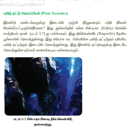
கேள்விப்பட்டிருக்கிறீர்களா?
புவித் தட்டு அமைப்பியல் (
Plate Tectonics)
இரண்டு கண்டங்களுக்கு இடையில் மூழ்கி நீந்துவதைப் ப
கேள்விப்பட்டிருக்கிறீர்களா
?
இது ஐஸ்லாந்தில் உள்ள சில்ஃபரா (
சாத்தியம் தான். (படம்
3.7)
ஐ பார்க்கவும். இது திங்வெள்ளிர் (
Tin
பூங்காவில் அமைந்துள்ளது. இது சரியாக வட அமெரிக்க புவித் தட்டி
புவித் தட்டிற்கும் இடையில் அமைந்துள்ளது. இது இரண்டு தட்டு
அமைந்துள்ள நம்மால் காணக்கூடிய எல்லையாகும்.