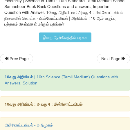
Electricity | Science in Tamil : 10th Standard Tamil Medium School
Samacheer Book Back Questions and answers, Important
·
Question with Answer. 10வது அறிவியல் : அலகு 4 : மின்னோட்டவியல் :
1
குதிரை திறன் என்பது
746
வாட் ஆகும்.
நினைவில் கொள்க - மின்னோட்டவியல் | அறிவியல் : 10 ஆம் வகுப்பு
புத்தகம் கேள்விகள் மற்றும் பதில்கள்.
·
வீட்டு உபயோக மின் சாதனங்களில் குறுக்குதடச் சுற்று 
உருவாகும் அதிகப்படியான மின்னோட்டத்திலிருந்து மின் உரு
இதை ஆங்கிலத்தில் படிக்க
மின்சுற்று உடைப்பி பாதுகாக்கிறது.
Prev Page
Next Page
10வது அறிவியல்
| 10th Science (Tamil Medium) Questions with
Answers, Solution
10வது அறிவியல் : அலகு 4 : மின்னோட்டவியல்
மின்னோட்டவியல் - அறிமுகம்