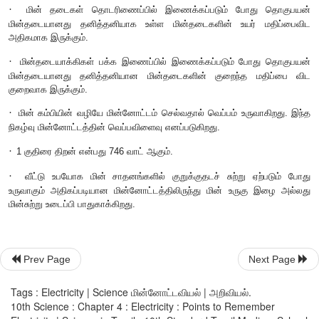
·
ஒரு கடத்தியின் நீளம்
,
அதன் குறுக்குவெட்டுப் பரப்பு மற்றும்
தன்மை ஆகியவைகள் கடத்தியின் மின்தடையை பாதிக்கும் காரண
·
மின்தடை எண்ணின் அலகு ஓம் மீட்டர் (
Dm).
ஒரு குற
பொருளுக்கு மின்தடை எண் மாறிலி ஆகும்.
·
மின்தடை எண்ணின் தலைகீழி மின் கடத்து எண் எனப்படும்.
σ = 1/ρ
·
மின் தடைகள் தொடரிணைப்பில் இணைக்கப்படும் போ
மின்தடையானது தனித்தனியாக உள்ள மின்தடைகளின் உயர்
அதிகமாக இருக்கும்.
·
மின்தடையாக்கிகள் பக்க இணைப்பில் இணைக்கப்படும் ப
மின்தடையானது தனித்தனியான மின்தடைகளின் குறைந்த 
Prev Page
Next Page
குறைவாக இருக்கும்.
Tags : Electricity | Science மின்னோட்டவியல் | அறிவியல்.
·
மின் கம்பியின் வழியே மின்னோட்டம் செல்வதால் வெப்பம் உரு
10th Science : Chapter 4 : Electricity : Points to Remember
நிகழ்வு மின்னோட்டத்தின் வெப்பவிளைவு எனப்படுகிறது.