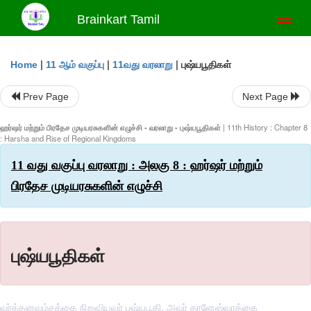
Brainkart Tamil
Toggl
naviga
|
|
|
புஷ்யபூதிகள்
Home
11 ஆம் வகுப்பு
11வது வரலாறு
Prev Page
Next Page
ஹர்ஷர் மற்றும் பிரதேச முடியரசுகளின் எழுச்சி - வரலாறு - புஷ்யபூதிகள்
| 11th History : Chapter 8
: Harsha and Rise of Regional Kingdoms
11 வது வகுப்பு வரலாறு : அலகு 8 : ஹர்ஷர் மற்றும்
பிரதேச முடியரசுகளின் எழுச்சி
புஷ்யபூதிகள்
வர்த்தனவம்சத்தை நிறுவியவர் புஷ்யபூதி. அவர் தானேஸ்வரத்தை