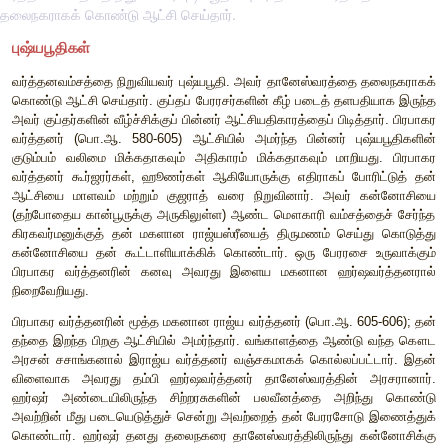
தலைநகராகக் கொண்டு ஆட்சி செய்தார்.
புஷ்யபூதிகள்
வர்த்தனவம்சத்தை
நிறுவியவர்
புஷ்யபூதி
.
அவர்
தானேஸ்வரத்தை
கொண்டு
ஆட்சி
செய்தார்
.
குப்தப்
பேரரசர்களின்
கீழ்
படைத்
தளப
அவர்
குப்தர்களின்
வீழ்ச்சிக்குப்
பின்னர்
ஆட்சியதிகாரத்தைப்
பிடி
வர்த்தனர்
(
பொ
.
ஆ
. 580-605)
ஆட்சியில்
அமர்ந்த
பின்னர்
குடும்பம்
வலிமை
மிக்கதாகவும்
அதிகாரம்
மிக்கதாகவும்
மாற
வர்த்தனர்
கூர்ஜரர்கள்
,
ஹூணர்கள்
ஆகியோருக்கு
எதிராகப்
ப
ஆட்சியை
மாளவம்
மற்றும்
குஜராத்
வரை
நிறுவினார்
.
அவர்
(
தற்போதைய
கான்பூருக்கு
அருகிலுள்ள
)
ஆண்ட
மௌகாரி
வம்ச
கிரகவர்மனுக்குத்
தன்
மகளான
ராஜ்யஸ்ரீயைத்
திருமணம்
செய
கன்னோசியை
தன்
கூட்டாளியாக்கிக்
கொண்டார்
.
ஒரு
பேரர