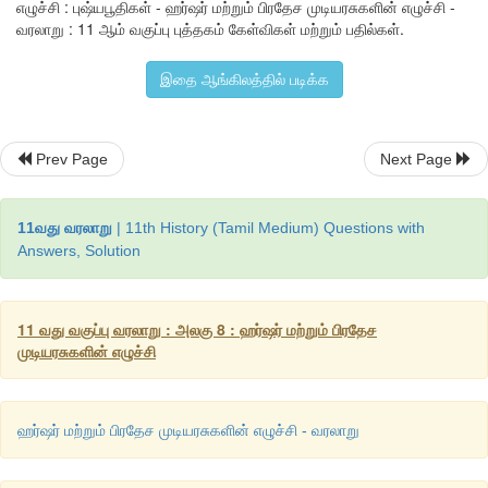
எழுச்சி : புஷ்யபூதிகள் - ஹர்ஷர் மற்றும் பிரதேச முடியரசுகளின் எழுச்சி -
ஆட்சியதிகாரத்தை
ஏற்றுக்கொண்டார்
.
ஹர்ஷரின்
ஆட்
வரலாறு : 11 ஆம் வகுப்பு புத்தகம் கேள்விகள் மற்றும் பதில்கள்.
தானேஸ்வரமும்
கன்னோசியும்
ஒன்றாக
இணைந்தன
.
பின்னர்
தலைநகரைக்
கன்னோசிக்கு
இடம்
மாற்றிக்
கொண்டார்
.
இதை ஆங்கிலத்தில் படிக்க
Prev Page
Next Page
11வது வரலாறு
| 11th History (Tamil Medium) Questions with
Answers, Solution
11 வது வகுப்பு வரலாறு : அலகு 8 : ஹர்ஷர் மற்றும் பிரதேச
முடியரசுகளின் எழுச்சி
ஹர்ஷர் மற்றும் பிரதேச முடியரசுகளின் எழுச்சி - வரலாறு