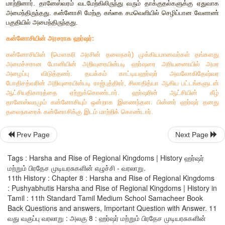
பிரபாகர
வர்த்தனரின்
கனவு
அவரது
இளைய
மகனான
ஹர்
நிறைவேறியது
.
பிரபாகர
வர்த்தனரின்
மூத்த
மகனான
ராஜ்ய
வர்த்தனர்
(
பொ
.
ஆ
.
தந்தை
இறந்த
பிறகு
ஆட்சியில்
அமர்ந்தார்
.
வங்காளத்தை
ஆண்ட
அரசன்
சசாங்கனால்
இராஜ்ய
வர்த்தனர்
வஞ்சகமாகக்
கொல்லப்ப
விளைவாக
அவரது
தம்பி
ஹர்ஷவர்த்தனர்
தானேஸ்வரத்தின்
ஹர்ஷர்
அண்டையிலிருந்த
சிற்றரசுகளின்
பலவீனத்தை
அறிந
அவற்றின்
மீது
படையெடுத்துச்
சென்று
அவற்றைத்
தன்
பேரரசோட
கொண்டார்
.
ஹர்ஷர்
தனது
தலைநகரை
தானேஸ்வரத்திலிருந்து
மாற்றினார்
.
தானேஸ்வரம்
வடமேற்கிலிருந்து
வரும்
தாக்குதல்கள
அமைந்திருந்தது
.
கன்னோசி
மேற்கு
கங்கை
சமவெளியில்
செழிப
Prev Page
Next Page
பகுதியில்
அமைந்திருந்தது
.
Tags : Harsha and Rise of Regional Kingdoms | History ஹர்ஷர்
கன்னோசியின்
அரசராக
ஹர்ஷர்
:
மற்றும் பிரதேச முடியரசுகளின் எழுச்சி - வரலாறு.
11th History : Chapter 8 : Harsha and Rise of Regional Kingdoms
கன்னோசியின்
(
மௌகரி
அரசின்
தலைநகர்
)
முக்கியமானவர
: Pushyabhutis Harsha and Rise of Regional Kingdoms | History in
அமைச்சரான
போனியின்
அறிவுரையின்படி
ஹர்ஷரை
அரிய
Tamil : 11th Standard Tamil Medium School Samacheer Book
அழைப்பு
விடுத்தனர்
.
தயக்கம்
காட்டியஹர்ஷர்
அவ
Back Questions and answers, Important Question with Answer. 11
போதிசத்வரின்
அறிவுரையின்படி
ராஜ்புத்திரர்
,
சிலாதித்யா
ஆகிய
வது வகுப்பு வரலாறு : அலகு 8 : ஹர்ஷர் மற்றும் பிரதேச முடியரசுகளின்