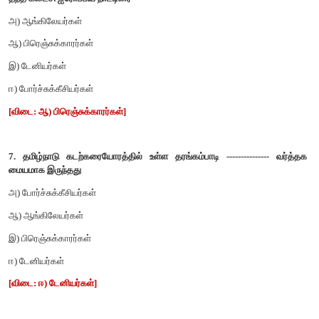
ஈ) பிரான்ஸ்
[விடை: இ) இங்கிலாந்து]
5. இந்தியாவில் ஆங்கிலேயர்கள் கட்டிய முதல் கோட்டை
அ) வில்லியம் கோட்டை
ஆ) செயின்ட் ஜார்ஜ் கோட்டை
இ) ஆக்ரா கோட்டை
ஈ) டேவிட் கோட்டை
[விடை: ஆ) செயின்ட் ஜார்ஜ் கோட்டை]
6. பின்வரும் ஐரோப்பிய நாட்டினருள் வியாபாரத்திற்காக, இந்திய
தந்த கடைசி ஐரோப்பிய நாட்டினர்