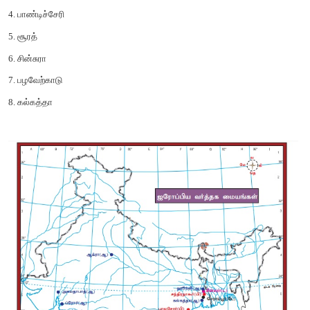
> இவர் 1501-ல் இரண்டாவது முறையாக இந்தியா வந்தபொழுத
ஒரு வர்த்தக மையத்தை நிறுவினார்.
> இதன் பிறகு கள்ளிக்கோட்டை, கொச்சின் பகுதிகளிலும் வர்
அவர் நிறுவினார்.
> இதனால் கோபங்கொண்ட மன்னர் சாமரின் போர்ச்சுக்கீசியரைத
ஆனால் அவர் போர்ச்சுக்கீசியரால் தோற்கடிக்கப்பட்டார்.
> கி.பி. 1505-ல் பிரான்சிஸ்கோ -டி-அல்மெய்டா இந்திய போ
பகுதிகளின் முதல் கவர்னரானார்.
> இவர் இந்தியாவில் போர்ச்சுக்கீசிய கப்பற்படையை பலப்படுத்
'நீலநீர்க் கொள்கை யை பின்பற்றினார்.
> டையூவில் நடைபெற்ற கடற்போரில் அல்மெய்டா முஸ்லீம் கூட
தோற்கடித்தார்.
> கி.பி. 1509-ல் கவர்னரான அல்போன்சோ -டி-அல்புகர்க்
போர்ச்சுக்கீசிய அதிகாரத்தை உண்மையில் நிறுவினார்.