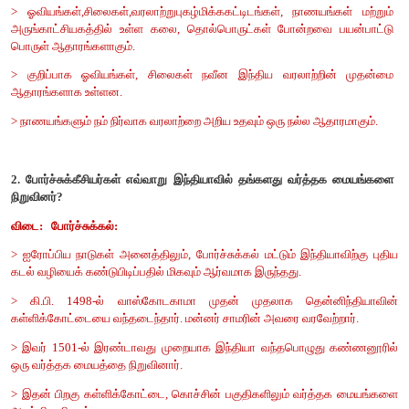
திகழ்கின்றன நவீன இந்தியாவின் முதல் நாணயம் கி.பி.1862
ஆங்கிலேயர் ஆட்சியில் வெளியிடப்பட்டது.
3. இளவரசர் ஹென்றி "மாலுமி ஹென்றி" என ஏன் அழைக்கப்படுகிற
விடை:
போர்ச்சுக்கீசிய இளவரசர் ஹென்றி, உலகின் அறியப்ப
ஆராயவும், சாகச வாழ்க்கையை மேற்கொள்ளவும் தனது நா
ஊக்குவித்தார். கடற்பயணம் மேற்கொள்வது குறித்து ஒரு த
பள்ளியையும் நிறுவினார். எனவே
இளவரசர் ஹென்றி பொதுவாக மா
என அழைக்கப்படுகிறார்.
4. இந்தியாவில் டச்சுக்காரர்களால் நிறுவப்பட்ட முக்கிய வர்த்
பெயரை எழுதுக.
விடை:
இந்தியாவில் பழவேற்காடு, சூரத் சின்சுரா, காசிம்ப
நாகப்பட்டினம், பாலசோர் மற்றும் கொச்சின் முதலிய பகுதிகளே டச்
முக்கிய வர்த்தக மையங்களாகும்.