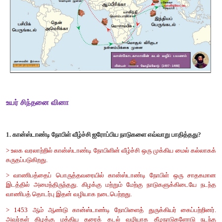
> கி.பி 1608 ஆம் ஆண்டு வணிகத் தலம் அமைக்க ஜஹாங்கீர் 
மாலுமி வில்லியம் ஹாக்கின்ஸ், போர்ச்சுகீசிய தலையீடுகள
கிடைக்காமல் இங்கிலாந்து திரும்பினார்.
> சூரத் அருகே ஆங்கிலத் தளபதி தாமஸ் பெஸ்ட், போர்ச்சகீச
தோற்கடித்தார்.
> இந்நிகழ்வில் மகிழ்ச்சியடைந்த ஜஹாங்கீர், 1613ல் சூரத்தில
மையம் அமைக்க அனுமதித்தார்.
> 1614ல் கேப்டன் நிக்கோலஸ், போர்ச்சுகீசியரை வென்றதா
அவையில் ஆங்கிலேயரின் கௌரவம் மேலும் அதிகரித்தன.
> 1615ம் ஆண்டு ஜஹாங்கீர் அவைக்கு வந்த சர்தாமஸ் ரோ மூன
ஆக்ராவில் தங்கி, இறுதியில் ஜஹாங்கீர் அனுமதியுடன் ஆக்ரா
புரோச் முதலிய இடங்களில் வணிக மையங்களை நிறுவினார்.
> குறிப்பாக ஆங்கிலேயர்கள் தங்களது முதல் வணிக மைய
விரிகுடா கடற்கரையில் உள்ள மசூலிபட்டினத்தில் 1611ல் நிறுவினர்.