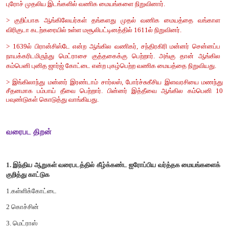
> ஓவியங்கள்,சிலைகள்,வரலாற்றுபுகழ்மிக்ககட்டிடங்கள், நாணயங
அருங்காட்சியகத்தில் உள்ள கலை, தொல்பொருட்கள் போன்றவை
பொருள் ஆதாரங்களாகும்.
> குறிப்பாக ஓவியங்கள், சிலைகள் நவீன இந்திய வரலாற்ற
ஆதாரங்களாக உள்ளன.
> நாணயங்களும் நம் நிர்வாக வரலாற்றை அறிய உதவும் ஒரு நல்ல ஆ
2. போர்ச்சுக்கீசியர்கள் எவ்வாறு இந்தியாவில் தங்களது வர்த
நிறுவினர்?
விடை: போர்ச்சுக்கல்:
> ஐரோப்பிய நாடுகள் அனைத்திலும், போர்ச்சுக்கல் மட்டும் இந்தி
கடல் வழியைக் கண்டுபிடிப்பதில் மிகவும் ஆர்வமாக இருந்தது.
> கி.பி. 1498-ல் வாஸ்கோடகாமா முதன் முதலாக தென்ன
கள்ளிக்கோட்டையை வந்தடைந்தார். மன்னர் சாமரின் அவரை வரவேற