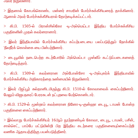
5. இந்தியாவில் இருந்த ஆங்கிலேயர்களின் வர்த்தக மையங்களைக் கு
விடை:
சூரத், ஆக்ரா, அகமதாபாத், புரோச். சென்னை . பம்பா
மசூலிப்பட்டினம் மற்றும் சால்செட்
VII விரிவான விடையளி
1. நவீன இந்தியாவின் வரலாற்று ஆதாரங்கள் பற்றி குறிப்பிடுக.
விடை: நவீன இந்திய ஆதாரங்கள்:
> நவீன இந்தியாவின் வரலாற்று ஆதாரங்கள் நாட்டின் அரசி
பொருளாதார மற்றும் கலாச்சார முன்னேற்றங்களை பற்றி அறிய உதவ
> ஆரம்பம் முதலே போர்ச்சுகீசியர். ஆங்கிலேயர் உள்ளிட்ட பல ஐர