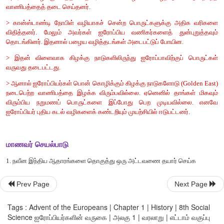
> 1639ல் பிரான்சிஸ்டே என்ற ஆங்கில வணிகர், சந்திரகிரி மன்
நாயக்கரிடமிருந்து மெட்ராசை குத்தகைக்கு பெற்றார். அங்கு
கம்பெனி புனித ஜார்ஜ் கோட்டை என்ற புகழ்பெற்ற வணிக மையத்தை
> இங்கிலாந்து மன்னர் இரண்டாம் சார்லஸ், போர்ச்சுகீசிய இள
சீதனமாக பம்பாய் தீவை பெற்றார். பின்னர் இத்தீவை ஆங்கி
பவுண்டுகள் கொடுத்து வாங்கியது.
வரைபட திறன்
1. இந்திய ஆறுகள் வரைபடத்தில் கீழ்க்கண்ட ஐரோப்பிய வர்த்த
குறித்து காட்டுக
1.கள்ளிக்கோட்டை
Prev Page
Next Page
2 கொச்சின்
Tags : Advent of the Europeans | Chapter 1 | History | 8th Social
Science ஐரோப்பியர்களின் வருகை | அலகு 1 | வரலாறு | எட்டாம் வகுப்பு
3. மெட்ராஸ்