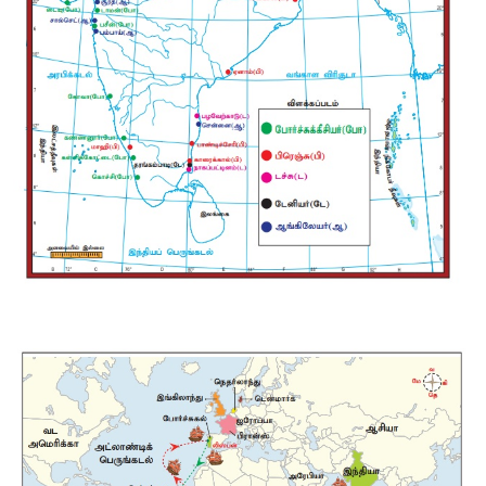
> இவர் பீஜப்பூர் சுல்தானிடமிருந்து கி.பி. 1510-ல் கோவாவைக் 
மேலும் விஜயநகரப் பேரரசுடன் நட்புறவை மேற்கொண்டார்.
> கி.பி. 1529-ல் மூன்றாம் கவர்னரான நினோ-டி-குன்ஹா டையூ
பகுதிகளை கைப்பற்றினார்.
> இவ்வாறு போர்ச்சுக்கீசியர் 16ஆம் நூற்றாண்டில் கோவா, டையூ,
சால்செட், பாம்பே மட்டுமின்றி பிற இந்திய கடற்கரை பகுதிகளை
வணிக ஆதாயத்திற்கு பயன்படுத்தினர்.
3. ஆங்கிலேயர்கள், எவ்வாறு இந்தியாவில் தங்களது வர்த்
நிறுவினர்?
விடை:
> கிழக்கிந்திய நாடுகளுடன் வர்த்தகம் செய்ய கவர்னர் மற்றும் ல
நிறுவனத்திற்கு இங்கிலாந்து ராணி எலிசபெத் 1600 டிசம்பர் 31
வழங்கினார்.