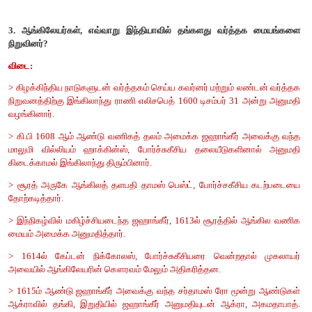
திறம்பட பதிவு செய்த அரசாங்க பதிவேடுகள் மதிப்பு மிக்க
உள்ளன.
> லிஸ்பன், கோவா, பாண்டிச்சேரி மற்றும் சென்னை ஆகிய இட
ஆவணக் காப்பகங்கள் விலை மதிப்பற்ற வரலாற்றுத் தகவல்களின் ப
எழுதப்பட்ட ஆதாரங்கள்:
> இலக்கியங்கள், பயணக் குறிப்புகள், நாட்குறிப்புகள், சுயச
பிரசுரங்கள், அரசாங்க ஆவணங்கள் மற்றும் கையெழுத்து பிரதி
எழுதப்பட்ட ஆதாரங்களாகும்.
> அச்சு இயந்திரம் மூலம் பல மொழிகளில் எண்ணற்ற ப
வெளியிடப்பட்டன. குறிப்பாக ஆனந்தரங்கம் என்பவரின் நாட்குறிப்
தீர்வுகளை வெளிப்படையாக விளக்கும் வரலாற்று ஆதாரமாகும்.
> எழுதப்பட்ட ஆதாரங்கள் மூலம் கலை, இலக்கியம், வரலாறு, அற
துறைகளைப் பற்றி மக்கள் எளிதாக அறிய முடிகிறது.
பயன்பாட்டு பொருள்ஆதாரங்கள்: