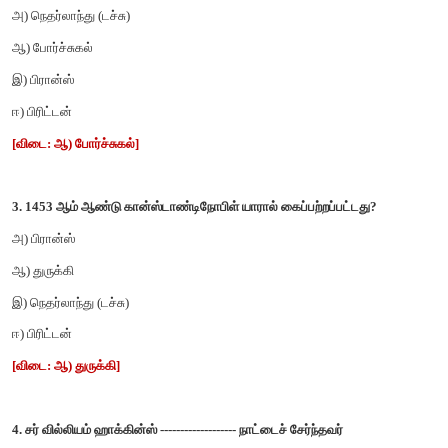
இ) அல்போன்சோ - டி – அல்புகர்க்
ஈ) அல்மெய்டா
[விடை: இ) அல்போன்சோ - டி – அல்புகர்க்]
2. பின்வரும் ஐரோப்பிய நாடுகளுள் இந்தியாவுக்கு க
கண்டுபிடிப்பதில் முதன்மையாக இருந்த நாடு எது?
அ) நெதர்லாந்து (டச்சு)
ஆ) போர்ச்சுகல்
இ) பிரான்ஸ்
ஈ) பிரிட்டன்
[விடை: ஆ) போர்ச்சுகல்]