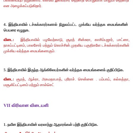
ஈ) 1, 2 மற்றும் 4 சரி
[
விடை: ஈ) 1, 2 மற்றும் 4 சரி]
2) தவறான இணையைக் கண்டறிக
அ) பிரான்சிஸ் டே - டென்மார்க்
ஆ) பெட்ரோ காப்ரல் - போர்ச்சுகல்
இ) கேப்டன் ஹாக்கின்ஸ்- இங்கிலாந்து
ஈ) கால்பர்ட் - பிரான்ஸ்
[விடை: அ) பிரான்சிஸ் டே – டென்மார்க்]