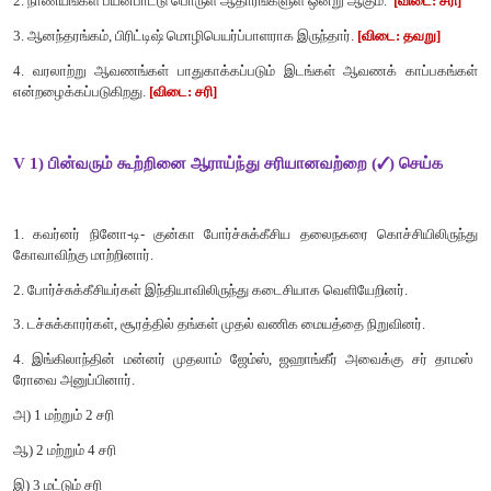
6.
கிரிஸ்டியன் நான்காம்
என்ற டென்மார்க் மன்னர், டேனிஷ் க
நிறுவனத்தை உருவாக்க ஒரு பட்டயத்தை வெளியிட்டார்.
II பொருத்துக
1. டச்சுக்காரர்கள் - 1664
2. ஆங்கிலேயர்கள் - 1602
3. டேனியர்கள் - 1600
4. பிரெஞ்சுக்காரர்கள் - 1616
விடைகள்