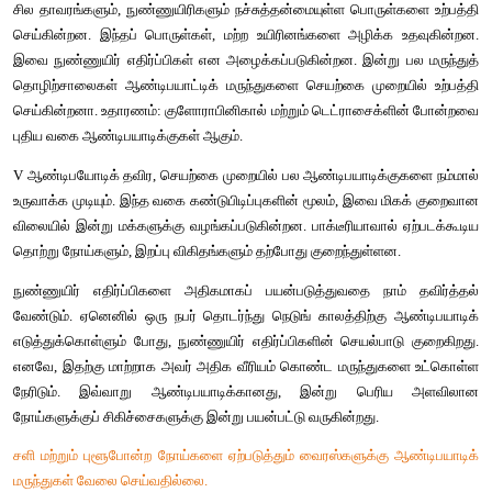
தொற்று நோய்களைக் குணப்படுத்துவதற்கு முதன்முத
பயன்படுத்தப்பட்டுள்ளது. என்பதற்கான சான்றுகள் உள்ளன. எடுத்
பண்டைய எகிப்தியர்கள், பாதிக்கப்பட்ட காயங்களுக்கு ரொட்
பயன்படுத்தினார்கள். பண்டைய கிரேக்கர்களிடையேயும், செர்
இந்தியாவிலும் இது போன்ற சிகிச்சை முறைகள் கண்டறியப்பட்
சிறிதளவே பயனுள்ளதாக இருந்த போதிலும், நவீன காலங்களில்
எதிர்ப்புச் சக்தி கொண்ட ஆண்டிபயோடிக் மருந்துகளின் மூலம் பல
வெற்றிகரமாக மேற்கொள்ளப்பட்டு வருகின்றன.
ஃப்ளெமிங், பென்சிலின் மருந்து கண்டுபிடித்த பிறகு, இரண்டாம்
போது காயமடைந்த வீரர்களுக்குப் பென்சிலின் பயன்படுத்தப்
முடிவுகள் மிகவும் வியப்பாக இருந்தன. முதலாம் உலகப் போரில், பாக
எற்படுத்தக்கூடிய நிமோனியா என்ற தொற்று நோயால் இறப்பு 1
இரண்டாம் உலகப் போரின் போது, 1% சதவிகிதத்திற்கும் குறைவா
என்று வரலாறுகள் கூறுகின்றன.