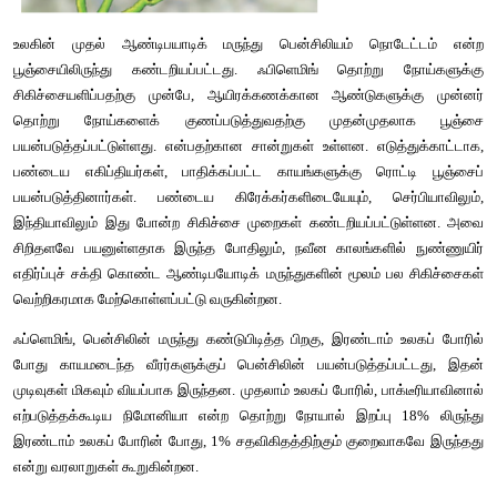
மெனிங்கோகோகஸ் மற்றும் டிஃபெதீரியா பேசிலஸ் போன்ற பர
விளைவிக்கும் பாக்டீரியாக்களை, ஈடுபடுத்தினார். இறுதியில
நோட்டேட்டம் என்ற பூஞ்சையானது பாக்டீரியக்களை அழிக்கின்
கண்டறிந்தார்.
உலகின் முதல் ஆண்டிபயாடிக் மருந்து பென்சிலியம் நொட
பூஞ்சையிலிருந்து கண்டறியப்பட்டது. ஃபிளெமிங் தொற்று
சிகிச்சையளிப்பதற்கு
முன்பே, ஆயிரக்கணக்கான ஆண்டுகளுக