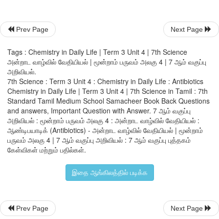
சில தாவரங்களும், நுண்ணுயிரிகளும் நச்சுத்தன்மையுள்ள பொருள்
செய்கின்றன. இந்தப் பொருள்கள், மற்ற உயிரினங்களை அழிக்க
Prev Page
Next Page
இவை நுண்ணுயிர் எதிர்ப்பிகள் என அழைக்கப்படுகின்றன. இன்று 
தொழிற்சாலைகள் ஆண்டிபயாட்டிக் மருந்துகளை செயற்கை முறைய
Tags : Chemistry in Daily Life | Term 3 Unit 4 | 7th Science
அன்றாட வாழ்வில் வேதியியல் | மூன்றாம் பருவம் அலகு 4 | 7 ஆம் வகுப்பு
செய்கின்றனா. உதாரணம்: குளோராபினிகால் மற்றும் டெட்ராசைக்
அறிவியல்.
புதிய வகை ஆண்டிபயாடிக்குகள் ஆகும்.
7th Science : Term 3 Unit 4 : Chemistry in Daily Life : Antibiotics
Chemistry in Daily Life | Term 3 Unit 4 | 7th Science in Tamil : 7th
V ஆண்டிபயோடிக் தவிர, செயற்கை முறையில் பல ஆண்டிபயாடிக்க
Standard Tamil Medium School Samacheer Book Back Questions
and answers, Important Question with Answer. 7 ஆம் வகுப்பு
உருவாக்க முடியும். இந்த வகை கண்டுபிடிப்புகளின் மூலம், இவை 
அறிவியல் : மூன்றாம் பருவம் அலகு 4 : அன்றாட வாழ்வில் வேதியியல் :
விலையில் இன்று மக்களுக்கு வழங்கப்படுகின்றன. பாக்டீரியாவால்
ஆண்டிபயாடிக் (Antibiotics) - அன்றாட வாழ்வில் வேதியியல் | மூன்றாம்
பருவம் அலகு 4 | 7 ஆம் வகுப்பு அறிவியல் : 7 ஆம் வகுப்பு புத்தகம்
தொற்று நோய்களும், இறப்பு விகிதங்களும் தற்போது குறைந்துள்ள
கேள்விகள் மற்றும் பதில்கள்.
நுண்ணுயிர் எதிர்ப்பிகளை அதிகமாகப் பயன்படுத்துவதை நாம்
இதை ஆங்கிலத்தில் படிக்க
வேண்டும். ஏனெனில் ஒரு நபர் தொடர்ந்து நெடுங் காலத்திற்கு 
எடுத்துக்கொள்ளும் போது, நுண்ணுயிர் எதிர்ப்பிகளின் செயல்பாட
எனவே, இதற்கு மாற்றாக அவர் அதிக வீரியம் கொண்ட மருந்துக
Prev Page
Next Page
நேரிடும். இவ்வாறு ஆண்டிபயாடிக்கானது, இன்று பெர