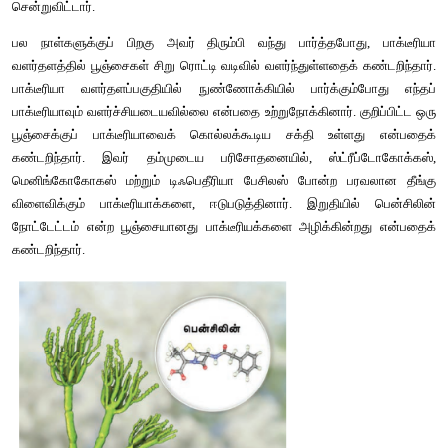
ஆண்டிபயாடிக் மருந்தானது எதிர்பாராவிதமாகக் கண்டுபிடிக்கப்பட
1928ஆம் ஆண்டில் டாக்டர். அலெக்சாண்டர் ஃப்ளெமிங் என்ற
நுண்ணுயிரியலாளர் நிமோனியா, தொண்டைவலி போன்ற பல நோய
காரணமான ஸ்டேஃபிளோகோகஸ் பாக்டீரியாவை
அதற்குண்டா
வளர்தளத்தில் (Bacterial culture) பாக்டீரியா வளர்ப்பதற்கான 
மேற்கொண்டார். அவ்வாறு மேற்கொள்ளும் போது, அவர் பய
மேசையைச் சுத்தம் செய்யாமல் அப்படியே விட்டுவிட்டு வ
சென்றுவிட்டார்.
பல நாள்களுக்குப் பிறகு அவர் திரும்பி வந்து பார்த்தபோது
வளர்தளத்தில் பூஞ்சைகள் சிறு ரொட்டி வடிவில் வளர்ந்துள்ளதைக் 
பாக்டீரியா வளர்தளப்பகுதியில் நுண்ணோக்கியில் பார்க்கும
பாக்டீரியாவும் வளர்ச்சியடையவில்லை என்பதை உற்றுநோக்கினார். கு
பூஞ்சைக்குப் பாக்டீரியாவைக் கொல்லக்கூடிய சக்தி உள்ள
கண்டறிந்தார். இவர் தம்முடைய பரிசோதனையில், ஸ்ட்ரீப