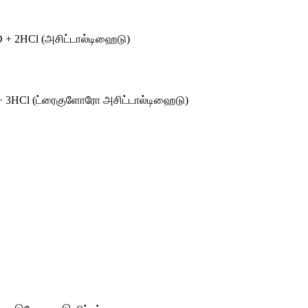
 + 2HCl (
அசிட்டால்டிஹைடு
)
 3HCl (
ட்ரைகுளோரோ
அசிட்டால்டிஹைடு)