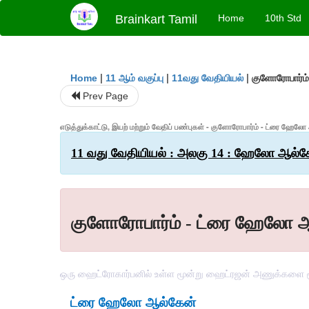
Brainkart Tamil
Home
10th Std
|
|
|
குளோரோபார்ம
Home
11 ஆம் வகுப்பு
11வது வேதியியல்
Prev Page
எடுத்துக்காட்டு, இயற் மற்றும் வேதிப் பண்புகள் - குளோரோபார்ம் - ட்ரை ஹேல
11 வது வேதியியல் : அலகு 14 : ஹேலோ ஆல்கே
குளோரோபார்ம் - ட்ரை ஹேலோ 
ஒரு ஹைட்ரோகார்பனில் உள்ள மூன்று ஹைட்ரஜன் அணுக்களை மூ
ட்ரை
ஹேலோ
ஆல்கேன்