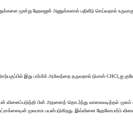
ுக்களை
மூன்று
ஹேலஜன்
அணுக்களால்
பதிலீடு
செய்வதால்
உருவாகு
ீராற்பகுப்பில்
இது
பார்மிக்
அமிலத்தை
தருவதால்
டுமாஸ்
 CHCl
ஐ
குள
3 
டன்
வினைப்படுத்தி
பின்
அதனைத்
தொடர்ந்து
வாலைவடித்தல்
மூலம்
்ராக்ஸைடின்
மூலமாக
பயன்படுகிறது
. 
இவ்வினை
ஹேலோபார்ம்
வின