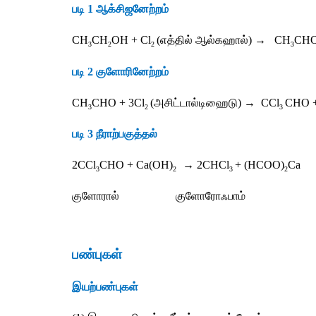
படி
 1 
ஆக்சிஜனேற்றம்
CH
CH
OH + Cl
(
எத்தில்
ஆல்கஹால்)
 →   CH
CHO
3
2
2 
3
படி
 2 
குளோரினேற்றம்
CH
CHO + 3Cl
(
அசிட்டால்டிஹைடு
) →  CCl
CHO +
3
2 
3 
படி
 3 
நீராற்பகுத்தல்
2CCl
CHO + Ca(OH)
→ 2CHCl
+ (HCOO)
Ca
3
2   
3 
2
குளோரால்
குளோரோஃபாம்
பண்புகள்
இயற்பண்புகள்