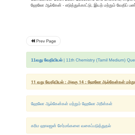
ஹேலோ ஆல்கேன் - எடுத்துக்காட்டு, இயற் மற்றும் வேதிப் பண்பு
Prev Page
11வது வேதியியல்
| 11th Chemistry (Tamil Medium) Ques
11 வது வேதியியல் : அலகு 14 : ஹேலோ ஆல்கேன்கள் மற்ற
ஹேலோ ஆல்கேன்கள் மற்றும் ஹேலோ அரீன்கள்
கரிம ஹாலஜன் சேர்மங்களை வகைப்படுத்துதல்