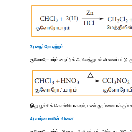
3) 
நைட்ரோ
ஏற்றம்
குளோரோபார்ம்
நைட்ரிக்
அமிலத்துடன்
வினைப்பட்டு
க
இது
பூச்சிக்
கொல்லியாகவும்
, 
மண்
தூய்மையாக்கும்
4) 
கார்பைலமீன்
வினை
குளோரோபார்ம்
ஆனது
அலிபாட்டிக்
அல்லது
அரோமே