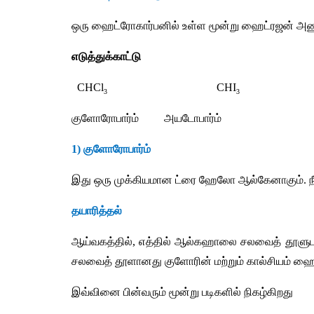
ஒரு
ஹைட்ரோகார்பனில்
உள்ள
மூன்று
ஹைட்ரஜன்
அண
எடுத்துக்காட்டு
  CHCl
                                       CHI
3
3
குளோரோபார்ம்
அயடோபார்ம்
1) 
குளோரோபார்ம்
இது
ஒரு
முக்கியமான
ட்ரை
ஹேலோ
ஆல்கேனாகும்
. 
ந
தயாரித்தல்
ஆய்வகத்தில்
, 
எத்தில்
ஆல்கஹாலை
சலவைத்
தூளு
சலவைத்
தூளானது
குளோரின்
மற்றும்
கால்சியம்
ஹைட
இவ்வினை
பின்வரும்
மூன்று
படிகளில்
நிகழ்கிறது