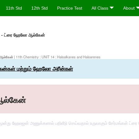
11th Std
12th Std
Practice Test
All Class
About
் - ட்ரை ஹேலோ ஆல்கேன்
ோ ஆல்கேன்
| 11th Chemistry : UNIT 14 : Haloalkanes and Haloarenes
ன்கள் மற்றும் ஹேலோ அரீன்கள்
ஆல்கேன்
ன்று ஹேலஜன் அணுக்களால் பதிலீடு செய்வதால் உருவாகும் சேர்மங்கள் ட்ரை