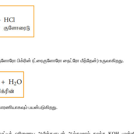
ுளோரோ
பிக்ரின்
 (
ட்ரைகுளோரோ
நைட்ரோ
மீத்தேன்
) 
உருவாகிறது
.
காரணியாகவும்
பயன்படுகிறது
.
ட்டிக்
ஒரிணைய
அமீன்களுடன்
ஆல்கஹால்
கலந்த
 KOH 
முன்ன