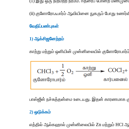
(1) 
இது
ஒரு
நிறமற்ற
நீர்மம்
. 
ஈதரைப்
போன்ற
மணமுட
(ii) 
குளோரோஃபார்ம்
ஆவியினை
நுகரும்
போது
உணர்வ
வேதிப்பண்புகள்
1) 
ஆக்சிஜனேற்றம்
காற்று
மற்றும்
ஒளியின்
முன்னிலையில்
குளோரோபார்ம
பாஸ்ஜீன்
நச்சுத்தன்மை
உடையது
. 
இதன் காரணமாக
2) 
ஒடுக்கம்
எத்தில்
ஆல்கஹால்
முன்னிலையில்
 Zn 
மற்றும்
 HCl 
ஆ