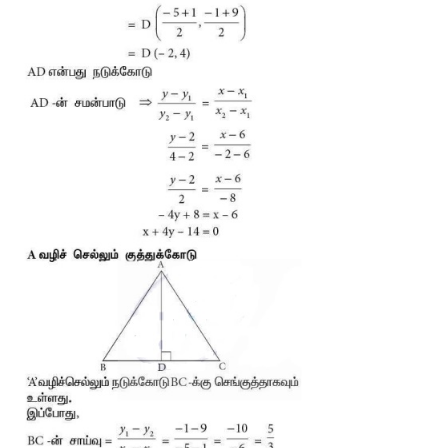
8. ஒரு பூனை 
xy
-தளத்தில் (-6, -4) என்ற புள்ளியில் உள்ளது. (5,11) 
ஒரு பால் புட்டி வைக்கப்பட்டுள்ளது. பூனை மிகக் குறுகிய தூரம் பய
அருந்த விரும்புகிறது எனில், பாலைப் பருகுவதற்குத் தேவை
சமன்பாட்டைக் காண்க. 