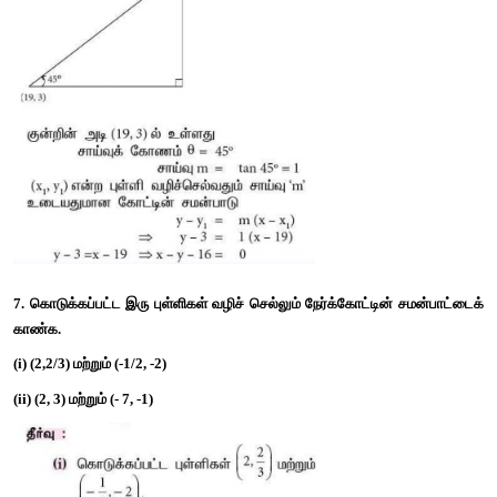
5. (-2,3) மற்றும் (8,5) என்ற புள்ளிகள் வழிச் செல்லும் கோடானது, 
y
நேர்க்கோட்டிற்குச் செங்குத்தானது எனில், '
a
' -யின் மதிப்பு காண்க.