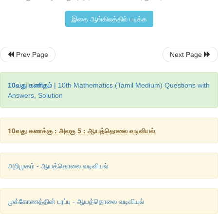
இதை ஆங்கிலத்தில் படிக்க
Prev Page
Next Page
10வது கணிதம்
| 10th Mathematics (Tamil Medium) Questions with
Answers, Solution
10வது கணக்கு : அலகு 5 : ஆயத்தொலை வடிவியல்
அறிமுகம் - ஆயத்தொலை வடிவியல்
14. நேர்க்கோட்டின் சமன்பாட்டினைக் காண்க.
(i) (1, -4) என்ற புள்ளி வழிச் செல்வதும், வெட்டுத்துண்டுகளின் விகி
முக்கோணத்தின் பரப்பு - ஆயத்தொலை வடிவியல்
(ii) (-8, 4) என்ற புள்ளி வழிச் செல்வதும், ஆய அச்சுகளின் வெட்