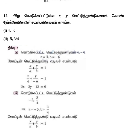
10. (-1,2) என்ற புள்ளி வழி செல்வதும், சாய்வு -5/4 உடையதுமான ந
சமன்பாட்டைக் காண்க. 