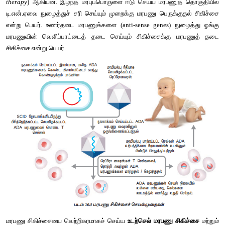
மாற்றத்தால் உருவாகும் நோய்களான, 
'நீர்மத்திசு அழற்சி'
 (
Cystic f
‘இரத்த உறையாமை’
 (
Haemophilia
) போன்ற நோய்களைக் குண
முயற்சியே மரபணு சிகிச்சையின் முக்கிய நோக்கமாகும். பெரும்ப
நோய்களுக்கு இன்றுவரை சரியான சிகிச்சை முறை இல்லையாத
சிகிச்சை ஒன்றே பலருக்கும் நம்பிக்கையளிப்பதாகும். மரபணு 
பயன்படுத்தப்படும் இருவித உத்திகளாவன: 
'மரபணு பெருக்குதல் ச
augumentation therapy
) மற்றும் 
'மரபணுத்தடை சிகிச்சை
’ (
Ge
therapy
) ஆகியன. இழந்த மரபுப்பொருளை ஈடு செய்ய மரபணுத்
டி.என்.ஏவை நுழைத்துச் சரி செய்யும் முறைக்கு மரபணு பெருக்கு
என்று பெயர். உணர்தடை மரபணுக்களை (anti-sense genes) நு
மரபணுவின் வெளிப்பாட்டைத் தடை செய்யும் சிகிச்சைக்கு 
சிகிச்சை என்று பெயர்.