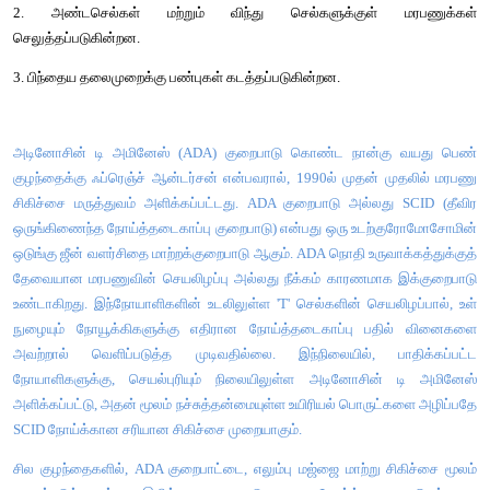
அட்டவணை 10.1 உடற்செல் மரபணு சிகிச்சைக்கும்
மரபணுசிகிச்சைக்கும் இடையேயான வேறுபாடுகள்
உடற்செல் மரபணு சிகிச்சை
1. சிகிச்சையளிக்கும் மரபணுக்கள் (therapeutic genes) உடற்ச
மாற்றப்படுகின்றன
2. எலும்பு மஜ்ஜை செல்கள், இரத்த செல்கள், தோல் செல
செல்களுக்குள் மரபணுக்கள் செலுத்தப்படுகிறது.
3. பிந்தைய தலைமுறைக்கு பண்புகள் கடத்தப்படுவதில்லை .