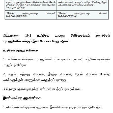
போன்று, அடுத்தடுத்த தலைமுறைகளுக்கு செல்லும் வக
செல்களுக்குள் டி.என்.ஏ வைச் செலுத்திச் சரி செய்தால் அதற்
மரபணு சிகிச்சை’
 என்று பெயர். குறிப்பிட்ட மரபணுவைத் தனித்துப் 
அதன் நகல்களை உருவாக்கி பின்பு அவற்றை இலக்கு செல்களுக்க
விரும்பிய (சரியான) புரதத்தை உற்பத்தி செய்தலே மரபணு சிகிச்
10.3). 
இவ்விதம் செலுத்தப்படும் மரபணுவை, பெறுபவரின் உடல
சரியான விதத்தில் செயல்பட்டு வெளிப்பாட்டை அளிக்கிறதா என்
மரபணுவில் உருவாக்கப்படும் புதிய வகைப் புரதங்களோடு
நோய்த்தடைகாப்பு மண்டலம் எதிர்வினை ஏதும் புரியவில்லை என்பதை
நோயாளிக்குத் தீங்கு ஏதும் ஏற்படவில்லை என்பதையும் மரபணு சிக
உறுதிப்படுத்திக் கொள்ளுதல் மிக முக்கியமானதாகும்.