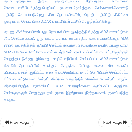
இனச்செல் மரபணு சிகிச்சை
1. சிகிச்சையளிக்கும் மரபணுக்கள்  இனச்செல்களுக்குள் மாற்றப்ப
2. அண்டசெல்கள் மற்றும் விந்து செல்களுக்குள் 
செலுத்தப்படுகின்றன. 
3. பிந்தைய தலைமுறைக்கு பண்புகள் கடத்தப்படுகின்றன.
அடினோசின் டி அமினேஸ் (ADA) குறைபாடு கொண்ட நான்கு
குழந்தைக்கு ஃப்ரெஞ்ச் ஆன்டர்சன் என்பவரால், 1990ல் முதன் ம
சிகிச்சை மருத்துவம் அளிக்கப்பட்டது. ADA குறைபாடு அல்லது
ஒருங்கிணைந்த நோய்த்தடைகாப்பு குறைபாடு) என்பது ஒரு உடற்
ஒடுங்கு ஜீன் வளர்சிதை மாற்றக்குறைபாடு ஆகும். ADA நொதி உருவா
Prev Page
Next Page
தேவையான மரபணுவின் செயலிழப்பு அல்லது நீக்கம் காரணமாக 