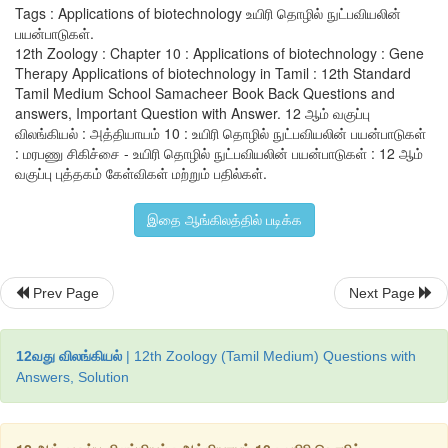
உண்டாகிறது. இந்நோயாளிகளின் உடலிலுள்ள 'T' செல்களின் செயலி
Tags : Applications of biotechnology உயிரி தொழில் நுட்பவியலின்
பயன்பாடுகள்.
நுழையும் நோயூக்கிகளுக்கு எதிரான நோய்த்தடைகாப்பு பத
12th Zoology : Chapter 10 : Applications of biotechnology : Gene
அவற்றால் வெளிப்படுத்த முடிவதில்லை. இந்நிலையில், பா
Therapy Applications of biotechnology in Tamil : 12th Standard
Tamil Medium School Samacheer Book Back Questions and
நோயாளிகளுக்கு, செயல்புரியும் நிலையிலுள்ள அடினோசின்
answers, Important Question with Answer. 12 ஆம் வகுப்பு
அளிக்கப்பட்டு, அதன் மூலம் நச்சுத்தன்மையுள்ள உயிரியல் பொருட
விலங்கியல் : அத்தியாயம் 10 : உயிரி தொழில் நுட்பவியலின் பயன்பாடுகள்
: மரபணு சிகிச்சை - உயிரி தொழில் நுட்பவியலின் பயன்பாடுகள் : 12 ஆம்
SCID நோய்க்கான சரியான சிகிச்சை முறையாகும்.
வகுப்பு புத்தகம் கேள்விகள் மற்றும் பதில்கள்.
சில குழந்தைகளில், ADA குறைபாட்டை, எலும்பு மஜ்ஜை மாற்று சி
இதை ஆங்கிலத்தில் படிக்க
குணப்படுத்தலாம். இதில், குறைபாடுடைய நோய்த்தட
கொடையாளியிடமிருந்து பெறப்பட்ட நலமான நோய்த்தடை செல்
பதிலீடு செய்யப்படுகிறது. சில நோயாளிகளில், நொதி பதிலீட
Prev Page
Next Page
முறையாக, செயல்நிலை ADA நோயாளியின் உடலில் செலுத்தப்படுகி
12வது விலங்கியல்
| 12th Zoology (Tamil Medium) Questions with
மரபணு சிகிச்சையின்போது, நோயாளியின் இரத்தத்திலிருந்து லிம
Answers, Solution
பிரித்தெடுக்கப்பட்டு, ஒரு ஊட்ட வளர்ப்பு ஊடகத்தில் வளர்க்கப்
நொதி உற்பத்திக்குக் குறியீடு செய்யும் நலமான, செயல்நிலை ம
ADA cDNAவை ரெட்ரோவைரஸ் கடத்தியின் உதவியுடன் லிம்போசைட