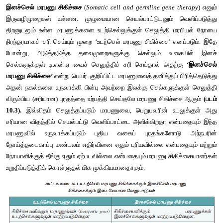
மரபணு சிகிச்சையை வெற்றிகரமாகச் செய்ய 
உடற்செல் மரபணு ச
இனச்செல் மரபணு சிகிச்சை
 (
Somatic cell and germline gene 
இருவழிமுறைகள் உள்ளன. முழுமையான செயல்பாட்டுடனும் வெ
திறனுடனும் உள்ள மரபணுக்களை உடற்செல்லுக்குள் செலுத்தி 
நிரந்தரமாகச் சரி செய்யும் முறை ‘உடற்செல் மரபணு சிகிச்சை’ எ