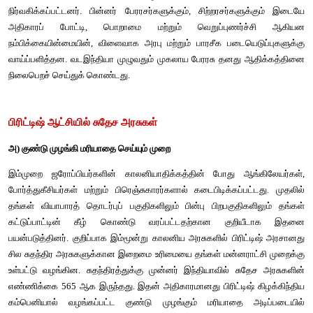
இந்த அனைத்து வகை முடியாட்சி முறைகளும் பிரிட்டிஷ் இந்தி
அரசுகள் என்றழைக்கப்பட்டன. இந்த வகை அரசுகள் பிரிட்டன் ஆ
கட்டுப்பட்டது என்பதனை குறிக்க இந்த சுதேச அரசுகள்
வேண்டுமென்றே கையாளப்பட்டது.
சுதேச அரசுகளை ஒன்றிணைப்பதற்கான முயற்சிகள்
முன்பே குறிப்பிட்டது போன்று துண்டுதுண்டாகக் காணப்பட்ட ச
ஒருங்கிணைக்கும் முயற்சி சுதந்திரத்திற்கு முன்பிருந்தே குறி
ஆதிக்கத்திற்கு முன்பே நீண்ட வரலாற்றை கொண்டிருக்கிறத
அரசுகளை இணைத்து பேரரசுகளாக மாற்றும் முயற்சிய
நூற்றாண்டிலேயே தொடங்கியது. மகத பேரரசு காலத்தில் பிம்பிச
அஜய்சத்ரு, மௌரியர்கள் காலத்தில் அசோகர் மற்றும் 5ஆம் நூற்ற
பின்னர் வந்த சந்திரகுப்தர், அவரது மகன் சமுத்திரகுப்தர் ப
சிற்றரசுகள், தங்கள் பேரரசின் கீழ் செயல்படும் சுதந்த