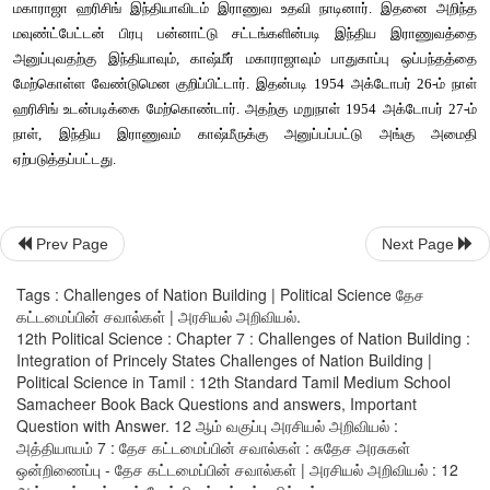
இந்திய ராணுவம் ஐதராபாத்திற்குள் நுழைந்து கலவரத்தை
இந்தியாவுடன் இணைவதாக நிஜாம் அறிவித்தார். நிஜாமுக்
செல்வமும் சலுகைகளும் அளிக்கப்பட்டன.
Prev Page
Next Page
Tags : Challenges of Nation Building | Political Science தேச
கட்டமைப்பின் சவால்கள் | அரசியல் அறிவியல்.
தெலங்கானாவில் நில உடைமையாளருக்கு எதிராக கம்யூனிஸ்ட்கள
12th Political Science : Chapter 7 : Challenges of Nation Building :
செய்தனர். இதன் விளைவாக வினோபாபாவே ஆரம்பித்த பூமி தா
Integration of Princely States Challenges of Nation Building |
Political Science in Tamil : 12th Standard Tamil Medium School
தொடங்கப்பட்டது. பூமி தானம் என்றால் அதிகமான நிலம் வைத்த
Samacheer Book Back Questions and answers, Important
கோரிக்கை வைத்து தானமாக நிலம் பெறுவதாகும். மகாத்மா காந்த
Question with Answer. 12 ஆம் வகுப்பு அரசியல் அறிவியல் :
அத்தியாயம் 7 : தேச கட்டமைப்பின் சவால்கள் : சுதேச அரசுகள்
வினோபாபாவே இவ்வியக்கத்தினை ஆரம்பித்து அதன் மூலம் பலநில
ஒன்றிணைப்பு - தேச கட்டமைப்பின் சவால்கள் | அரசியல் அறிவியல் : 12
நிலமற்றவிவசாயிகளுக்கு அளித்தார்.