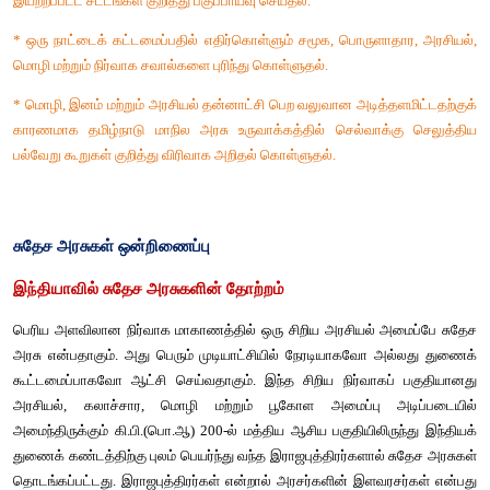
இந்தியாவோடு இணைவதன் முக்கியத்துவம் குறித்து அறிதல்.
* மொழிவாரி அடிப்படையில் மாநிலங்கள் மறுசீரமைப்புக் குறித்த 
தயக்கம்,குடிமக்களின் அழுத்தம் இவற்றிற்கான காரணங்களை ஒப்பிட
* மொழிவாரி அடிப்படையில் மாநிலங்கள் மறுசீரமைப்பு செய்யப்பெற
அரசுகள் இணைக்கப்பட்டு இந்தியாவில் ஏற்பட்ட சிறந்த பயன்களை வ
* மாநிலங்களை மறுசீரமைப்பு செய்யும் நோக்கில் அரசு நியமித்
இயற்றப்பட்ட சட்டங்கள் குறித்து பகுப்பாய்வு செய்தல். 
* ஒரு நாட்டைக் கட்டமைப்பதில் எதிர்கொள்ளும் சமூக, பொருளாத
மொழி மற்றும் நிர்வாக சவால்களை புரிந்து கொள்ளுதல். 
* மொழி, இனம் மற்றும் அரசியல் தன்னாட்சி பெற வலுவான அடித்தள
காரணமாக தமிழ்நாடு மாநில அரசு உருவாக்கத்தில் செல்வாக்க
பல்வேறு கூறுகள் குறித்து விரிவாக அறிதல் கொள்ளுதல்.