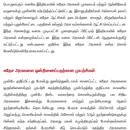
சுதேச அரசுகள் ஒன்றிணைப்பு 
இந்தியாவில் சுதேச அரசுகளின் தோற்றம்
பெரிய அளவிலான நிர்வாக மாகாணத்தில் ஒரு சிறிய அரசியல் அ
அரசு என்பதாகும். அது பெரும் முடியாட்சியில் நேரடியாகவோ அ
கூட்டமைப்பாகவோ ஆட்சி செய்வதாகும். இந்த சிறிய நிர்வாகப
அரசியல், கலாச்சார, மொழி மற்றும் பூகோள அமைப்பு அட
அமைந்திருக்கும் கி.பி.(பொ.ஆ) 200-ல் மத்திய ஆசிய பகுதியிலிரு
துணைக் கண்டத்திற்கு புலம் பெயர்ந்து வந்த இராஜபுத்திரர்களால் 
தொடங்கப்பட்டது. இராஜபுத்திரர்கள் என்றால் அரசர்களின் இளவரச
பொருளாகும். எனவே இந்தியாவில் சுதேச அரசுகள் முகலாயர் மற்றும
வருகைக்கு முன்னரே ஏற்படுத்தப்பட்டுவிட்டது. இராஜபுத்திரர்கள் அ
மற்றும் நிஜாம்களாலும் சுதேச ஆட்சிகள் நடைபெற்றன. மைசூர், தி
மற்றும் புதுக்கோட்டை பகுதிகள் உள்ளூர் அரச வம்சங்களால் ஆட்சி 