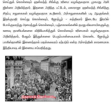
இந்தியாவுடன் இணைய ஒப்புதல் அளித்தனர். ஜூனாகத், காஷ்ம
ஐதராபாத் சுதேச அரசர்கள் தனித்திருக்க விரும்பினர்.
ஜூனாகத்
ஜூனாகத் நவாப் அல்லது அவரின் திவான் ஷா நவாஸ் (பாகிஸ்தா
அதிபர் ஜில்பிகார் அலி பூட்டோவின் தந்தையார்) இணைப்
கொள்ளவில்லை. ஜூனாகத்தை சுற்றியுள்ள மற்ற மூன்று அரசுகள்
அங்கமாக இருந்தன. நான்காவது பகுதி அரபிக்கடல் அந்த ப
பெரும்பாலோர் முஸ்லிம் அல்லாதோர். இருந்தபோதிலும் தி
பாகிஸ்தானோடு ஆகஸ்ட், 15 1947 அன்று இணைந்துவிட்டா
கண்டித்து பொதுமக்கள் எதிர்த்து போராட்டங்கள் நடத்தின
இந்தியாவுடன் இணைய வேண்டும் என்று கோரினார். த
குடும்பத்தினருடனும் அரசு கஜானாவுடனும் பாகிஸ்தானின் அன
கராச்சிக்கு தப்பி சென்று விட்டார். நீண்ட போராட்டத்திற்கு ப