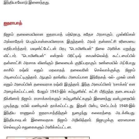
விடுதலைக்குப் பின்னர் தன்னாட்சியுடன் கூடிய சுதந்த
அமைத்துக்கொள்ளும் வாய்ப்புக்காக காத்திருந்தனர். இந்த ச
ஒருங்கிணைப்பு என்பது பிரிட்டனின் ஆட்சிக்கு முடிவு கட்டவும். 
மற்றும் மாகாணங்கள் கலைக்கப்படுவதுடன் பிரிட்டிஷ் காலனிய ஆட்
கட்டுவதையும் நோக்கமாக கொண்டதாகும்.
அரசியல், இராஜதந்திர பேச்சு வார்த்தைகள் மற்றும் வன்முறை ஆ
இடையே சுதேச அரசுகள் ஒருங்கிணைப்பு செயல்கள் 1947-இல்
பிரிட்டனின் அன்றைய பிரதமர் கிளெமென்ட் அட்லி பொதுச்சபையில
1946 அன்று உரையாற்றும் போது இந்தியாவிற்கான விடுதலையை அங்
அப்போது விடுதலைப் போராட்டத்தையும், அதில் உயிர்த்தியாகம் 
நினைவு கூர்ந்தார். மேலும் புதிய இந்தியாவில் அதன
பண்பாட்டுப்பாரம்பரியத்தைக் கட்டிக்காப்பதில் ஏற்பட உள்ள சவால்கள
பேசினார். "இந்தியா பல இனங்கள், மதங்கள் மற்றும் மொழிகள
என்பதையும் அதனால் உருவாகும் பல்வேறு பிரச்சனைகள் குறித
அறிவேன். ஆனால், இத்தகைய தடைகளை இந்தியர்களே எதிர்கொ