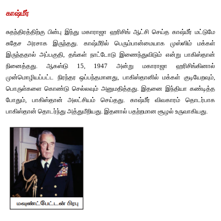
இந்தியாவோடு இணைந்தது.
ஐதராபாத்
நிஜாம் தலைமையிலான ஐதராபாத் மற்றொரு சுதேச அரசாகும். 
அல்லாதோர் பெரும்பான்மையினராக இருந்தனர். அவர் தன்னாட
எதிர்பார்த்தார். மவுண்ட்பேட்டன் பிரபு "டொமினியன்" நிலை அள
விட்டார். "டொமினியன்" என்றால் பிரிட்டிஷ் காமன்வெல்த் க
தன்னாட்சி அரசாக விளங்கும் நிலையைக் குறிப்பதாகும். உண்மை
காசிம் ரஷ்வி எனும் மதவாதத் தலைவரின் செல்வாக்குக
அடிமைப்பட்டிருந்தார். ஆயுதம் தாங்கிய அமைப்பான இந்தேகத் -உல்
எனும் அமைப்பின் தலைவராக ரஷ்வி இருந்தார். இந்த அமைப்பினர் '
அழைக்கப்பட்டனர். மேலும் 1943-இல் கம்யூனிஸ்ட் கட்சி மீதிருந
நீக்கினார் நிஜாம். ராசாக்கார்களும் கம்யூனிஸ்ட்களும் இணைந்த
முடிந்தது. ரயில் வண்டிகள் தாக்கப்பட்டது. இதன் பின்பு, செப்டம