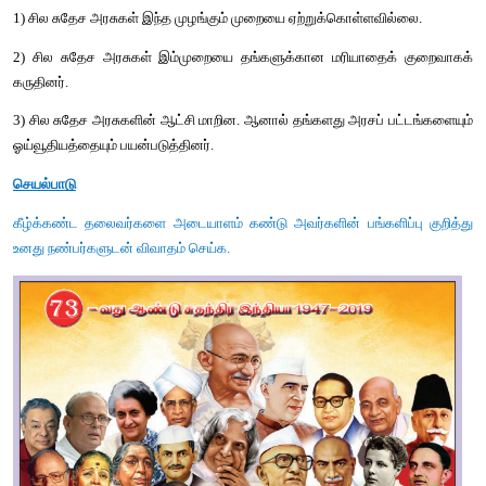
❖
 வாத்வான் மகாராஜா 
❖
 லாகரு நவாப்