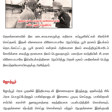
பெறவேண்டும். சிறுபான்மையோர் உரிமைகள் எப்போதும் நமது 
இருக்க வேண்டும். அவர்கள் அச்சம் இல்லாமல் வாழும
உருவாக்கப்படவேண்டும்" என்றார்.
இருந்தபோதிலும் தேச கட்டமைப்பு செயல்பாடுகளும் சுத
ஒருங்கிணைப்பும் பேச்சுவார்த்தைகளும் ஏப்ரல் 1947-இல் த
கட்டமைப்பின் போது மதக்கலவரம், தேசப் பிரிவினை மற்றும் அகதி
ஆகிய பிரச்சனைகளை எதிர்கொள்ள நேர்ந்தது. சர்தார் வல்லபாய் 
பிரதமராகவும் உள் துறை அமைச்சராகவும் பதவியேற்றவுடன் 565 சுத
ஒருங்கிணைப்பு தொடங்கியது. மூன்று பிரிட்டிஷ் வைசிராய்களுடன
வி.பி.மேனன் பட்டேலின் செயலாளராக பொறுப்பேற்று அதற்கான
மேற்கொண்டார்.
பட்டேலும், வி.பி.மேனனும் சுதேசி அரசர்களிடம் அரசியல் நி
இணைய செய்தனர். அவர்களின் சுதேச அரசுகளின் சொத்துக்
பறிமுதல் செய்யப்படாது என்று உறுதிமொழி அளிக்கப்பட்டது. பல ச