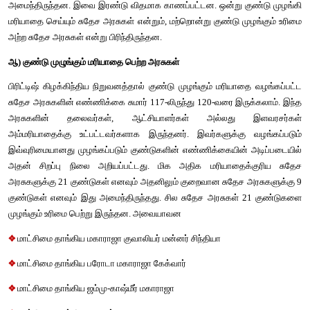
நிர்வகிக்கப்பட்டனர். பின்னர் பேரரசர்களுக்கும், சிற்றரசர்கள
அதிகாரப் போட்டி, பொறாமை மற்றும் வெறுப்புணர்ச
நம்பிக்கையின்மையின், விளைவாக அரபு மற்றும் பாரசீக படையெட
வாய்ப்பளித்தன. வடஇந்தியா முழுவதும் முகலாய பேரரசு தனது 
நிலைபெறச் செய்துக் கொண்டது.
பிரிட்டிஷ் ஆட்சியில் சுதேச அரசுகள்
அ)
குண்டு முழங்கி மரியாதை செய்யும் முறை 
இம்முறை ஜரோப்பியர்களின் காலனியாதிக்கத்தின் போது ஆங்
போர்த்துகீசியர்கள் மற்றும் பிரெஞ்சுகாரர்களால் கடைபிடிக்கப்பட
தங்கள் வியாபாரத் தொடர்புப் பகுதிகளிலும் பின்பு பிறபகுதிகள
கட்டுப்பாட்டின் கீழ் கொண்டு வரப்பட்டதற்கான குறி
பயன்படுத்தினர். குறிப்பாக இம்மூன்று காலனிய அரசுகளில் பிரிட