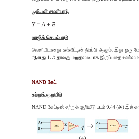
பூலியன் சமன்பாடு
Y
=
A
+
B
லாஜிக் செயல்பாடு
வெளியீடானது உள்ளீட்டின் நிரப்பி ஆகும். இது ஒரு மே
ஆனது 1. அதாவது மறுதலையாக இருப்பதை உண்மை அட்
NAND கேட்
சுற்றுக் குறுயீடு
NAND கேட்டின் சுற்றுக் குறியீடு படம் 9.44 (அ) இல் க