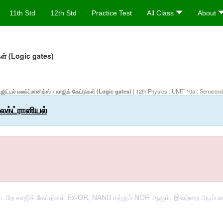
11th Std
12th Std
Practice Test
All Class
About
கள் (Logic gates)
ிட்டல் எலக்ட்ரானிக்ஸ் - லாஜிக் கேட்டுகள் (Logic gates)
| 12th Physics : UNIT 10a : Semicond
லக்ட்ரானியல்
பிற லாஜிக் கேட்டுகள் Ex-OR, NAND மற்றும் NOR ஆகும். இவற்றை அடிப்படை 