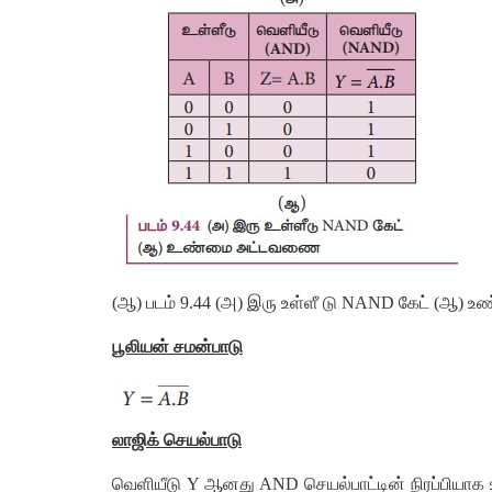
(ஆ) படம் 9.44 (அ) இரு உள்ளீ டு NAND கேட் (ஆ
பூலியன் சமன்பாடு
லாஜிக் செயல்பாடு
வெளியீடு Y ஆனது AND செயல்பாட்டின் நிரப்பியா