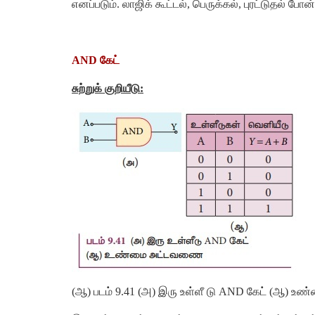
எனப்படும். லாஜிக் கூட்டல், பெருக்கல், புரட்டுதல் 
AND கேட்
சுற்றுக் குறியீடு:
(ஆ) படம் 9.41 (அ) இரு உள்ளீ டு AND கேட் (ஆ) 