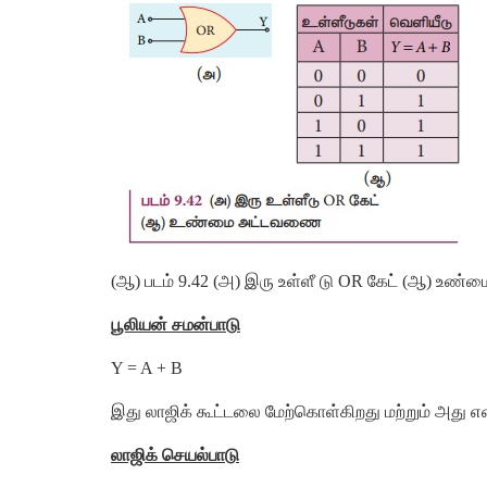
(ஆ) படம் 9.42 (அ) இரு உள்ளீ டு OR கேட் (ஆ) உ
பூலியன் சமன்பாடு
Y = A + B
இது லாஜிக் கூட்டலை மேற்கொள்கிறது மற்றும் அது எண
லாஜிக் செயல்பாடு