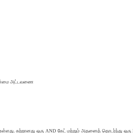
) உண்மை அட்டவணை
க உள்ளது. சுற்றானது ஒரு AND கேட் மற்றும் அதனைத் தொடர்ந்து