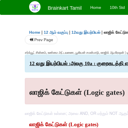
Brainkart Tamil
Home
10th Std
|
|
|
லாஜிக் கேட்டு
Home
12 ஆம் வகுப்பு
12வது இயற்பியல்
Prev Page
சர்க்யூட் சின்னம், உண்மை அட்டவணை, பூலியன் சமன்பாடு, லாஜிக் ஆபரேஷன் | டிஜ
12 வது இயற்பியல் :அலகு 10a : குறைகடத்தி எ
லாஜிக் கேட்டுகள் (Logic gates)
லாஜிக் கேட்டுகள் உள்ளன; அவை AND, OR மற்றும் NOT ஆகும். 
லாஜிக் கேட்டுகள் (Logic gates)