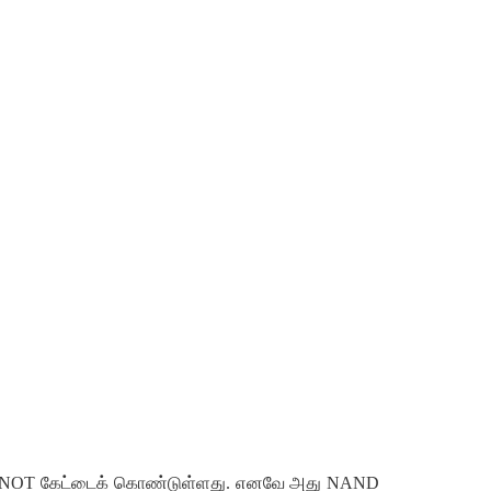
 ஒரு NOT கேட்டைக் கொண்டுள்ளது. எனவே அது NAND