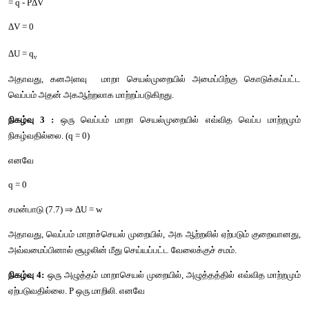
நிகழ்வு
 2 :
ஒரு
கனஅளவு
மாறா
செயல்முறைக்கு
விரிவடைதல
இல்லை
 (
கனஅளவில்
மாற்றமில்லை
).
எனவே
ΔV = 0
ΔU = q + w
= q - PΔV
ΔV = 0
ΔU = q
v
அதாவது
, 
கனஅளவு
மாறா
செயல்முறையில்
அமைப்பிற்கு
வெப்பம்
அதன்
அகஆற்றலாக
மாற்றப்படுகிறது
.
நிகழ்வு
 3 :
ஒரு
வெப்பம்
மாறா
செயல்முறையில்
எவ்வித
வ