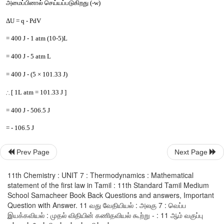
வெப்பத்தில்
ஒரு
பகுதியானது
 P - V 
விரிவடைதல
பயன்படுத்தப்படுகிறது
. 
மீதமுள்ள
பகுதி
அமைப்பின்
சேர்க்கப்படுகிறது
.
கணக்கு
 7.1
உராய்வற்ற
அழுத்தி
பொருத்தப்பட்ட
கலனில்
உள்ள
ஒரு
வாயுவானத
அழுத்தத்திற்கு
எதிராக
 5 
லிட்டர்
கன
அளவிலிருந்து
 1
விரிவடைகிறது
. 
இவ்வாறு
நிகழும்போது
அது
 400J 
வெப்ப
ஆற்றலை
இருந்து
உட்கவர்கிறது
. 
அமைப்பின்
அகஆற்றல்
மாற்றத்தை
கணக்கி
Prev Page
Next Page
தீர்வு
:
11th Chemistry : UNIT 7 : Thermodynamics : Mathematical
statement of the first law in Tamil : 11th Standard Tamil Medium
கொடுக்கப்பட்ட
தரவுகள்
 q = 400 J V
 = 5L V
= 10L
School Samacheer Book Back Questions and answers, Important
1
2 
Question with Answer. 11 வது வேதியியல் : அலகு 7 : வெப்ப
Δ
U = q - w (
வெப்பமானது
அமைப்பிற்கு
கொடுக்கப்படுகிறது
 (+q) :
இயக்கவியல் : முதல் விதியின் கணிதவியல் கூற்று - : 11 ஆம் வகுப்பு