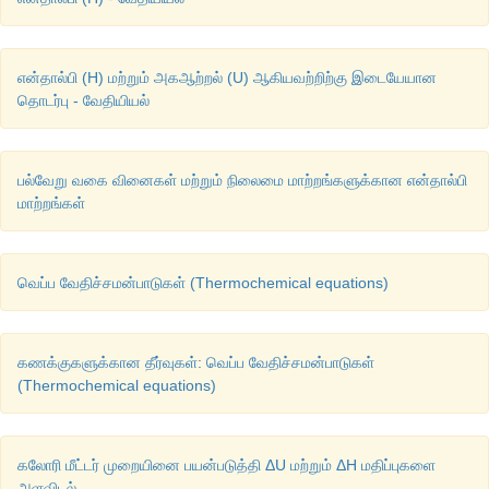
என்தால்பி (H) மற்றும் அகஆற்றல் (U) ஆகியவற்றிற்கு இடையேயான
தொடர்பு - வேதியியல்
பல்வேறு வகை வினைகள் மற்றும் நிலைமை மாற்றங்களுக்கான என்தால்பி
மாற்றங்கள்
வெப்ப வேதிச்சமன்பாடுகள் (Thermochemical equations)
கணக்குகளுக்கான தீர்வுகள்: வெப்ப வேதிச்சமன்பாடுகள்
(Thermochemical equations)
கலோரி மீட்டர் முறையினை பயன்படுத்தி ΔU மற்றும் ΔH மதிப்புகளை
அளவிடல்