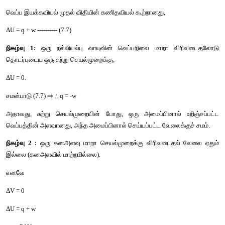
முதல்
விதியின்
கணிதவியல்
கூற்று
:
வெப்ப
இயக்கவியல்
முதல்
விதியின்
கணிதவியல்
கூற்றானது
,
ΔU = q + w ---------- (7.7)
நிகழ்வு
 1:
ஒரு
நல்லியல்பு
வாயுவின்
வெப்பநிலை
மாறா
வ
தொடர்புடைய
ஒரு
சுற்று
செயல்முறைக்கு
,
ΔU = 0.
சமன்பாடு
 (7.7) 
⇒
∴
 q = -w
அதாவது
, 
சுற்று
செயல்முறையின்
போது
, 
ஒரு
அமைப்பினால
வெப்பத்தின்
அளவானது
, 
அந்த
அமைப்பினால்
செய்யப்பட்ட
வேலைக