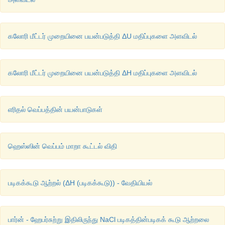
கலோரி மீட்டர் முறையினை பயன்படுத்தி ΔU மதிப்புகளை அளவிடல்
கலோரி மீட்டர் முறையினை பயன்படுத்தி ΔH மதிப்புகளை அளவிடல்
எரிதல் வெப்பத்தின் பயன்பாடுகள்
ஹெஸ்ஸின் வெப்பம் மாறா கூட்டல் விதி
படிகக்கூடு ஆற்றல் (ΔH (படிகக்கூடு)) - வேதியியல்
பார்ன் - ஹேபர்சுற்று இதிலிருந்து NaCl படிகத்தின்படிகக் கூடு ஆற்றலை