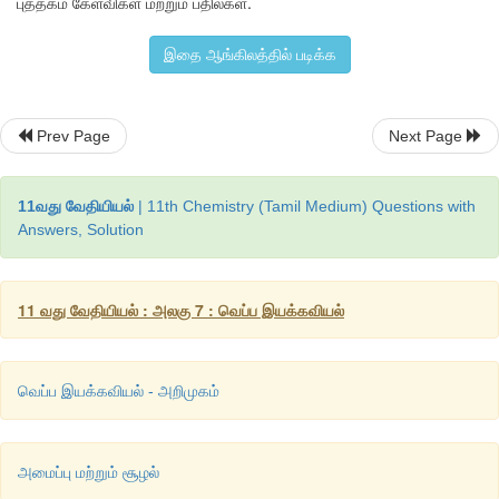
புத்தகம் கேள்விகள் மற்றும் பதில்கள்.
அமைப்பினால்
செய்யப்படுகிறது
 (-w)
இதை ஆங்கிலத்தில் படிக்க
Δ
U = q - PdV
= 400 J - 1 atm (10-5)L
Prev Page
Next Page
= 400 J - 5 atm L
11வது வேதியியல்
| 11th Chemistry (Tamil Medium) Questions with
= 400 J - (5 × 101.33 J)
Answers, Solution
∴
 [ 1L atm = 101.33 J ]
= 400 J - 506.5 J
11 வது வேதியியல் : அலகு 7 : வெப்ப இயக்கவியல்
= - 106.5 J
வெப்ப இயக்கவியல் - அறிமுகம்
அமைப்பு மற்றும் சூழல்