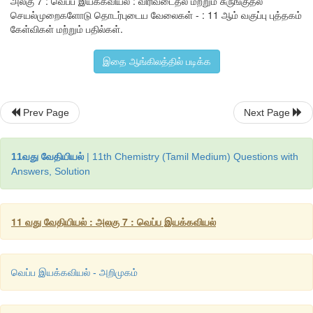
அலகு 7 : வெப்ப இயக்கவியல் : விரிவடைதல் மற்றும் சுருங்குதல்
செயல்முறைகளோடு தொடர்புடைய வேலைகள் - : 11 ஆம் வகுப்பு புத்தகம்
கேள்விகள் மற்றும் பதில்கள்.
இதை ஆங்கிலத்தில் படிக்க
V
> V
 (
விரிவடைதல்
) 
எனில்
செயல்முறையால்
செய்யப்பட்ட
f 
i
Prev Page
Next Page
எதிர்குறி
மதிப்புடையது
.
V
< V
 (
சுருங்குதல்
) 
எனில்
செயல்முறையால்
செய்யப்பட்ட
வேலை
11வது வேதியியல்
| 11th Chemistry (Tamil Medium) Questions with
f  
i
Answers, Solution
மதிப்புடையது
.
அட்டவணை
: 7.3 
நடைமுறைக்
குறியீடுகளின்
சுருக்கமான
அட்ட
11 வது வேதியியல் : அலகு 7 : வெப்ப இயக்கவியல்
வெப்ப இயக்கவியல் - அறிமுகம்