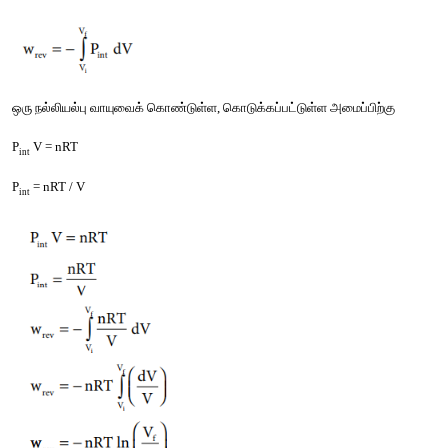
அதாவது
 P
 = (P
 - dP).
ext
int
படம்
 7.4 P - V 
வரைபடம்