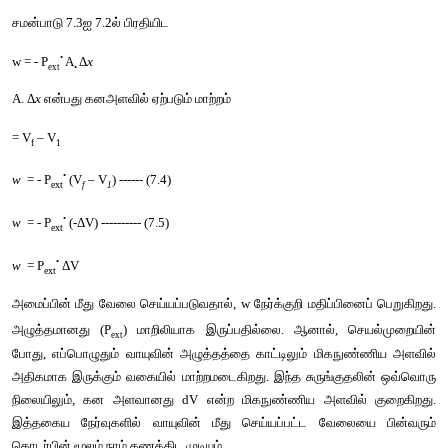
படம்
 7.3 
சுருங்குதல்
செயல்முறையோடு
தொடர்புடைய
வேலை
F = P
 A  ----------- (7.3)
ext