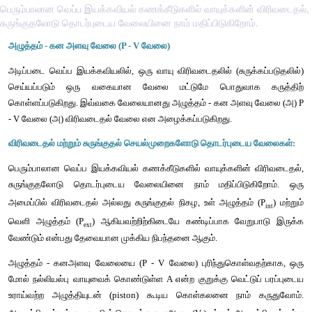
பெரும்பாலான வெப்ப இயக்கவியல் கணக்கீடுகளில் வாயுக்களின் விரிவடைதல்,
சுருங்குதலோடு தொடர்புடைய வேலையினை நாம் மதிப்பிடுகிறோம்.
அழுத்தம்
 - 
கன
அளவு
வேலை
 (P - V 
வேலை
)
அடிப்படை
வெப்ப
இயக்கவியலில்
, 
ஒரு
வாயு
விரிவடைதலில்
 (
சு
செய்யப்படும்
ஒரு
வகையான
வேலை
மட்டுமே
பொதுவ
கொள்ளப்படுகிறது
. 
இவ்வகை
வேலையானது
அழுத்தம்
 - 
கன
அளவ
- V 
வேலை
 (
அ
) 
விரிவடைதல்
வேலை
என
அழைக்கப்படுகிறது
.
விரிவடைதல்
மற்றும்
சுருங்குதல்
செயல்முறைகளோடு
தொடர்புடை
பெரும்பாலான
வெப்ப
இயக்கவியல்
கணக்கீடுகளில்
வாயுக்களின
சுருங்குதலோடு
தொடர்புடைய
வேலையினை
நாம்
மதிப்பி