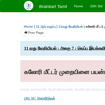
Brainkart Tamil
Home
10th Std
|
|
|
கலோரி மீட்டர
Home
11 ஆம் வகுப்பு
11வது வேதியியல்
Prev Page
11 வது வேதியியல் : அலகு 7 : வெப்ப இயக்கவ
கலோரி மீட்டர் முறையினை பயன்
மாறாத கனஅளவில், வேதி வினைகளில், வெளிப்படும் வெப்பம் பா
(
அ
) 
Δ
U 
அளவிடுதல்