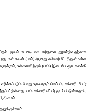
ய்தல்
மூலம்
உடனடியாக
எரிதலை
தூண்டுவதற்காக
ிறது
. 
உள்
கலன்
 (
பாம்
) 
ஆனது
கலோரிமீட்டரினுள்
உள்ள
்களுக்கும்
, 
உள்கலனிற்கும்
 (
பாம்
) 
இடையே
ஒரு
கலக்கி
்
எரிக்கப்படும்
போது
உருவாகும்
வெப்பம்
, 
கலோரி
மீட்டர்
்தப்பட்டுள்ளது
. 
பாம்
கலோரி
மீட்டர்
மூடப்பட்டுள்ளதால்
, 
0
U
) 
சமம்
.
C
தலுக்குச்சமம்
.