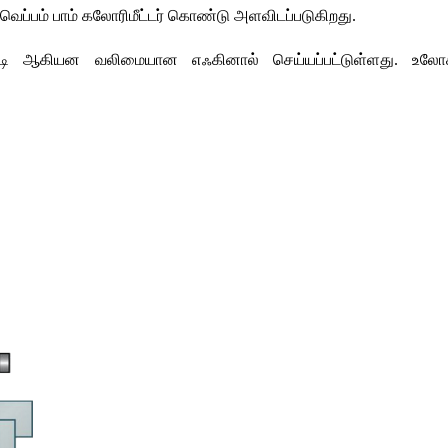
வெப்பம்
பாம்
கலோரிமீட்டர்
கொண்டு
அளவிடப்படுகிறது
. 
டி
ஆகியன
வலிமையான
எஃகினால்
செய்யப்பட்டுள்ளது
. 
உலோ