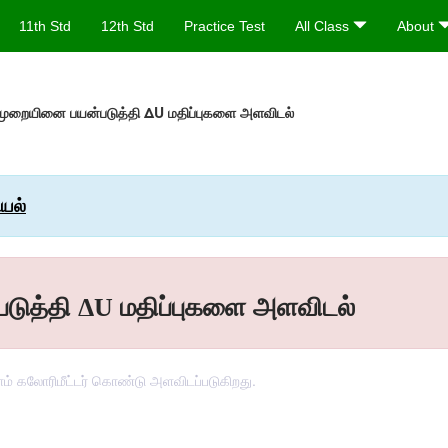
11th Std
12th Std
Practice Test
All Class
About
் முறையினை பயன்படுத்தி ΔU மதிப்புகளை அளவிடல்
ியல்
படுத்தி ΔU மதிப்புகளை அளவிடல்
ம் கலோரிமீட்டர் கொண்டு அளவிடப்படுகிறது.