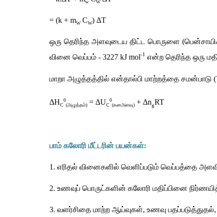
w
W
= (k + m
 C
) 
Δ
T
W
W
ஒரு
தெரிந்த
அளவுடைய
திட்ட
பொருளை
 (
பென்சாயி
-1
வினை
வெப்பம்
 - 3227 kJ mol
என்ற
தெரிந்த
ஒரு
மதி
மாறா
அழுத்தத்தில்
என்தால்பி
மாற்றத்தை
சமன்பாடு
 
0
0
Δ
H
 = 
Δ
U
 + 
Δ
n
RT
g
C
(
அழுத்தம்
)
C
(
கனஅளவு
)
பாம்
கலோரி
மீட்டரின்
பயன்கள்
:
1. 
எரிதல்
வினைகளில்
வெளிப்படும்
வெப்பத்தை
அளவ
2. 
உணவுப்
பொருட்களின்
கலோரி
மதிப்பினை
நிர்ணயி
3. 
வளர்சிதை
மாற்ற
ஆய்வுகள்
, 
உணவு
பதப்படுத்துதல்
,