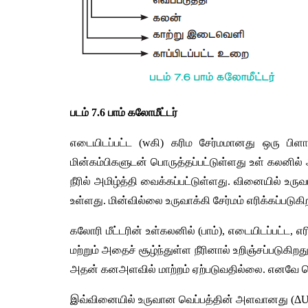
படம்
 7.6 
பாம்
கலோமீட்டர்
எடையிடப்பட்ட
 (w
கி
) 
கரிம
சேர்மமானது
ஒரு
பிளா
மின்கம்பிகளுடன்
பொருத்தப்பட்டுள்ளது
உள்
கலனில்
நீரில்
அமிழ்த்தி
வைக்கப்பட்டுள்ளது
. 
வினையில்
உருவ
உள்ளது
. 
மின்வில்லை
உருவாக்கி
சேர்மம்
எரிக்கப்படுகி
கலோரி
மீட்டரின்
உள்கலனில்
 (
பாம்
), 
எடையிடப்பட்ட
, 
எர
மற்றும்
அதைச்
சூழ்ந்துள்ள
நீரினால்
உறிஞ்சப்படுகிறத
அதன்
கனஅளவில்
மாற்றம்
ஏற்படுவதில்லை
. 
எனவே
வ
இவ்வினையில்
உருவான
வெப்பத்தின்
அளவானது
 (
Δ