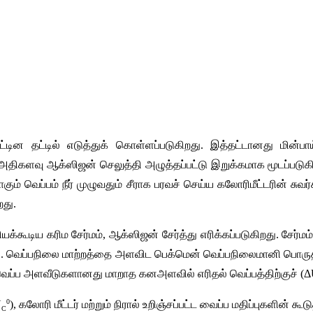
ட்டின
தட்டில்
எடுத்துக்
கொள்ளப்படுகிறது
. 
இத்தட்டானது
மின்பா
அதிகளவு
ஆக்ஸிஜன்
செலுத்தி
அழுத்தப்பட்டு
இறுக்கமாக
மூடப்படுக
ாகும்
வெப்பம்
நீர்
முழுவதும்
சீராக
பரவச்
செய்ய
கலோரிமீட்டரின்
சுவர
றது
. 
ியக்கூடிய
கரிம
சேர்மம்
, 
ஆக்ஸிஜன்
சேர்த்து
எரிக்கப்படுகிறது
. 
சேர்மம
ு
. 
வெப்பநிலை
மாற்றத்தை
அளவிட
பெக்மென்
வெப்பநிலைமானி
பொருத
ெப்ப
அளவீடுகளானது
மாறாத
கனஅளவில்
எரிதல்
வெப்பத்திற்குச்
 (
Δ
0
U
), 
கலோரி
மீட்டர்
மற்றும்
நிரால்
உறிஞ்சப்பட்ட
வைப்ப
மதிப்புகளின்
கூடு
C