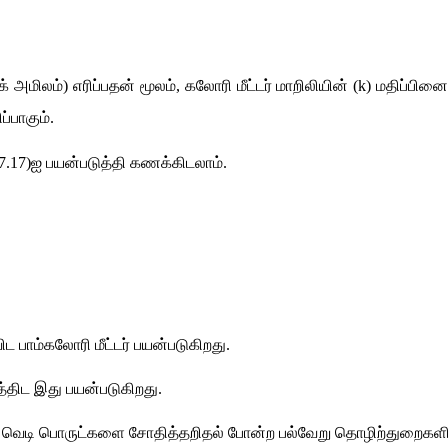
க்
அமிலம்
) 
எரிப்பதன்
மூலம்
, 
கலோரி
மீட்டர்
மாறிலியின்
 (k) 
மதிப்பின
ப்பாகும்
.
(7.17)
ஐ
பயன்படுத்தி
கணக்கிடலாம்
.
ிட
பாம்கலோரி
மீட்டர்
பயன்படுகிறது
.
த்திட
இது
பயன்படுகிறது
.
 
வெடி
பொருட்களை
சோதித்தறிதல்
போன்ற
பல்வேறு
தொழிற்துறைகளி