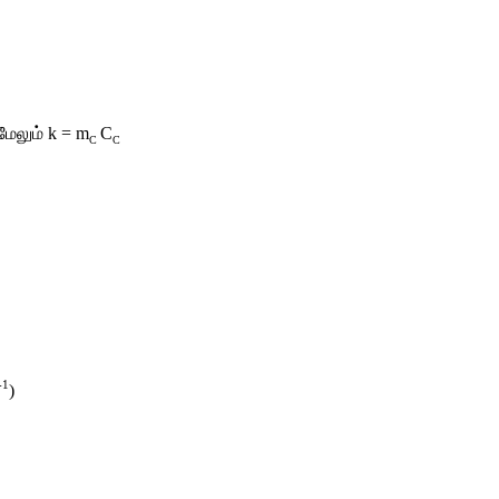
மேலும்
 k = m
C
C 
C
-1
)