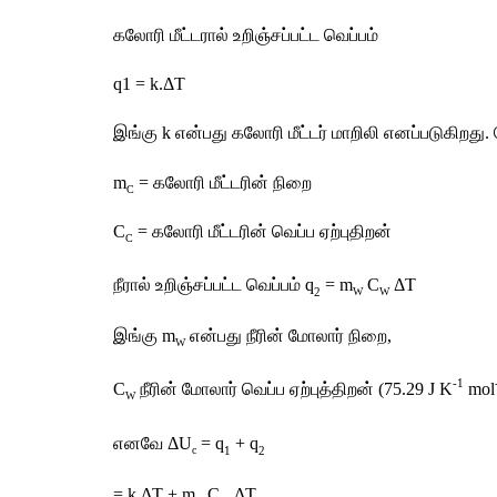
கலோரி
மீட்டரால்
உறிஞ்சப்பட்ட
வெப்பம்
q1 = k.
Δ
T
இங்கு
 k 
என்பது
கலோரி
மீட்டர்
மாறிலி
எனப்படுகிறது
. 
m
 = 
கலோரி
மீட்டரின்
நிறை
C
C
 = 
கலோரி
மீட்டரின்
வெப்ப
ஏற்புதிறன்
C
நீரால்
உறிஞ்சப்பட்ட
வெப்பம்
 q
 = m
 C
Δ
T 
2
W
W
இங்கு
 m
என்பது
நீரின்
மோலார்
நிறை
,
W
-1
C
நீரின்
மோலார்
வெப்ப
ஏற்புத்திறன்
 (75.29 J K
 mol
W
எனவே
Δ
U
 = q
 + q
1
2
c
= k.
Δ
T + m
 C
Δ
T