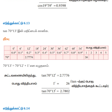
எடுத்துக்காட்டு
6.12
cos 19°59'
இன்
மதிப்பைக்
காண்க
.
தீர்வு
19°59' = 19°54' + 5'
என
எழுதலாம்
.