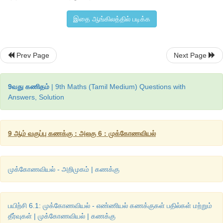
இதை ஆங்கிலத்தில் படிக்க
Prev Page
Next Page
9வது கணிதம்
| 9th Maths (Tamil Medium) Questions with
Answers, Solution
= (1/2)
×
BC
×
AB
= (1/2 )
×
3.3130
×
3.7450
9 ஆம் வகுப்பு கணக்கு : அலகு 6 : முக்கோணவியல்
2
= 1.6565
×
3.7450 = 6.2035925
செமீ
முக்கோணவியல் - அறிமுகம் | கணக்கு
செயல்பாடு
பயிற்சி 6.1: முக்கோணவியல் - எண்ணியல் கணக்குகள் பதில்கள் மற்றும்
உங்கள்
வீட்டின்
படிகளைக்
கவனியுங்கள்
.
அவற்றில்
ஒருபடியின்
தீர்வுகள் | முக்கோணவியல் | கணக்கு
மற்றும்
உயரங்களைக்
கணக்கிடுக
.
அதைக்
கீழ்க்காணும்
படத்