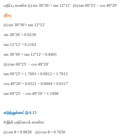
எடுத்துக்காட்டு
6.13
tan 70°13'
இன்
மதிப்பைக்
காண்க
.
தீர்வு
70°13' = 70°12' + 1'
என
எழுதலாம்
.