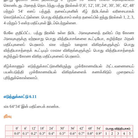
இங்கு
ஒரு
பாகை
(1°)
என்பது
60
நிமிடங்களாகவும்
(60')
மற்றும்
என்பது
60
நொடிகளாகவும்
(60")
பிரிக்கப்பட்டுள்ளன
.
எனவே
, 1° 
60".
முக்கோணவியல்
விகித
அட்டவணையானது
0°
முதல்
9
கோணங்களை
60'
நிமிடத்தின்
சம
இடைவெளிகளாகப்
பிரி
மதிப்புகளை
நான்கு
தசம
இடத்
திருத்தமாகக்
கொண்டு
அட்டவணையானது
மூன்று
பகுதிகளைக்
கொண்டது
.
இடது
ஓரமாக
உள்ள
நிரலானது
0°
முதல்
90°
வரை
பாகை
கொண்டது
.
அதைத்
தொடர்ந்து
பத்து
நிரல்கள்
0',6', 12', 18', 24', 
மற்றும்
54'
எனப்
பத்துத்
தலைப்புகளின்
கீழ்
நிமிடங்கள்
கொடுக்கப்பட்டுள்ளன
.
பொது
வித்தியாசம்
என்ற
தலைப்பில்
ஐந்து
4
மற்றும்
5
என்ற
மதிப்புகள்
இடம்பெற்றுள்ளன
.
மேலே
குறிப்பிட்ட
பத்து
நிரலில்
உள்ள
நிமிட
அளவுகளைத்
தவிர
அளவுகளுக்கு
ஏற்றவாறு
பொது
வித்தியாசங்களை
கூட்டியோ
,
க
மதிப்புகளைப்
பெறலாம்
. sine
மற்றும்
tangent
விகிதங்களு
வித்தியாசத்தைக்
கூட்டியும்
cosine
விகிதங்களுக்குப்
பொது
வி