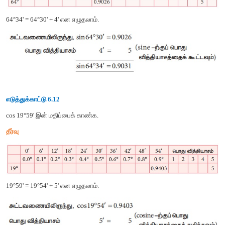
கழித்தும்
கோண
விகித
மதிப்புகளைப்
பெறலாம்
.
கீழ்க்காணும்
எடுத்துக்காட்டுகளிலிருந்து
முக்கோணவியல்
அ
பயன்படுத்தி
முக்கோணவியல்
விகிதங்களைக்
கணக்கிடும
புரிந்துக்கொள்ளலாம்
.
எடுத்துக்காட்டு
6.11
sin 64°34'
இன்
மதிப்பைக்
காண்க
.
தீர்வு
64°34' = 64°30' + 4'
என
எழுதலாம்
.