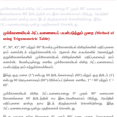
முக்கோணவியல் விகித அட்டவணையானது 0° முதல் 90° வரையான
கோணங்களை 60' நிமிடத்தின் சம இடைவெளிகளாகப் பிரித்து, அவற்றின்
மதிப்புகளை நான்கு தசம இடத் திருத்தமாகக் கொண்டுள்ளது. இந்த
அட்டவணையானது மூன்று பகுதிகளைக் கொண்டது.
முக்கோணவியல்
அட்டவணையைப்
பயன்படுத்தும்
முற
using Trigonometric Table)
0°, 30°, 45°, 60°
மற்றும்
90°
போன்ற
முக்கோணவியல்
விகிதங்களி
நாம்
கணக்கிடக்
கற்றுக்கொண்டோம்
.
ஆனால்
சில
சமயங்களில
குறுங்கோணங்களின்
முக்கோணவியல்
விகிதங்களின்
மதிப்ப
கணக்கிட
வேண்டியுள்ளது
.
எனவே
முக்கோணவியல்
விகித
அ
பயன்படுத்த
நாம்
கற்றுக்கொள்வோம்
.