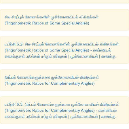
படியின்
ஏற்றக்
கோணத்தைக்
காண்க
.
சில சிறப்புக் கோணங்களின் முக்கோணவியல் விகிதங்கள்
(Trigonometric Ratios of Some Special Angles)
பயிற்சி 6.2: சில சிறப்புக் கோணங்களின் முக்கோணவியல் விகிதங்கள்
(Trigonometric Ratios of Some Special Angles) - எண்ணியல்
கணக்குகள் பதில்கள் மற்றும் தீர்வுகள் | முக்கோணவியல் | கணக்கு
நிரப்புக் கோணங்களுக்கான முக்கோணவியல் விகிதங்கள்
(i)
ஒரே
உயரம்
மற்றும்
அகலங்களைக்
கொண்ட
வேறுபட்ட
படிக்கட
(Trigonometric Ratios for Complementary Angles)
கோணங்களை
ஒப்பிடவும்
.
மேலும்
அவற்றை
உற்று
நோக்கி
விவாதிக்
(ii)
சில
நேரங்களில்
வீட்டில்
உள்ள
சில
படிகள்
ஒரே
உயரத்த
பயிற்சி 6.3: நிரப்புக் கோணங்களுக்கான முக்கோணவியல் விகிதங்கள்
இருக்கலாம்
.
அது
போல்
ஒரே
அகலமும்
வெவ்வேறு
உயரங்க
(Trigonometric Ratios for Complementary Angles) - எண்ணியல்
படிகளின்
ஏற்றக்
கோணங்களையும்
கணக்கிட்டு
ஒப்பிட்டு
விவாதிக்க
கணக்குகள் பதில்கள் மற்றும் தீர்வுகள் | முக்கோணவியல் | கணக்கு