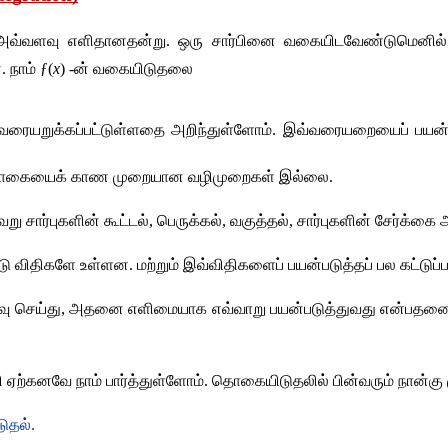
அவ்வளவு எளிதானதன்று
. 
ஒரு சார்பினை வகையிடவேண்டுமெனில் அ
ன
. 
நாம் 
ƒ(
x
) -
ன் வகையிடுதலை
ரையறுக்கப்பட்டுள்ளதை அறிந்துள்ளோம்
. 
இவ்வரையறையைப் பயன்ப
ொகையைக் காண முறையான வழிமுறைகள் இல்லை
.
ு சார்புகளின் கூட்டல்
, 
பெருக்கல்
, 
வகுத்தல்
, 
சார்புகளின் சேர்க்க
டு விதிகளே உள்ளன
. 
மற்றும் இவ்விதிகளைப் பயன்படுத்தப் பல கட்டுப
ு செய்து
, 
அதனை எளிமையாக எவ்வாறு பயன்படுத்துவது என்பதனைக் கண்
 ஏற்கனவே நாம் பார்த்துள்ளோம்
. 
தொகையிடுதலில் பின்வரும் நான்கு
டுதல்
.