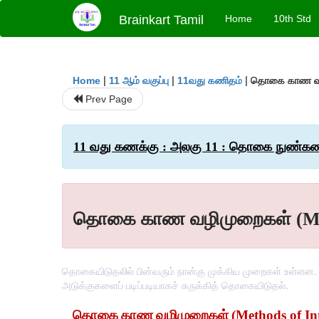
Brainkart Tamil
Home
10th Std
|
|
|
தொகை காண வழி
Home
11 ஆம் வகுப்பு
11வது கணிதம்
Prev Page
11 வது கணக்கு : அலகு 11 : தொகை நுண்கணித
தொகை காண வழிமுறைகள் (Meth
தொகையிடுதலில் பின்வரும் நான்கு முக்கிய முறைகள் உள்ளன. (
அடுக்குகளைப் படிப்படியாகச் சுருக்கித் தொகையிடுதல்.
தொகை
காண
வழிமுறைகள்
(Methods of In