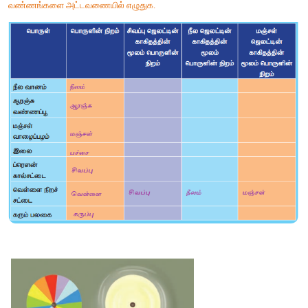
(VIBGYOR) உள்ளடக்கியது என அறிய முடியும்.
செயல்பாடு :11
சிவப்பு நீலம் மற்றும் மஞ்சள் நிறம் கொண்ட ஜெலட்டின் காகிதங்
கொள்ளுங்கள். ஒவ்வொரு வண்ண ஜெலட்டின் காகிதத்தையும் மூன்ற
கொள்ளுங்கள். பின், அவை ஒவ்வொன்றின் மூலம் அட
கொடுக்கப்பட்டுள்ள ஒவ்வொரு பொருளையும் பார்க்கவும். பொர
வண்ணங்களை அட்டவணையில் எழுதுக.