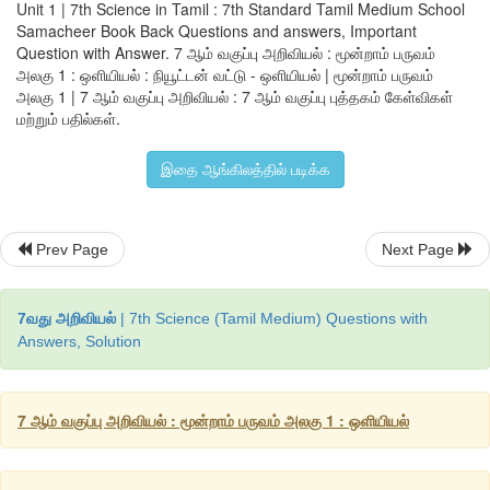
Unit 1 | 7th Science in Tamil : 7th Standard Tamil Medium School
Samacheer Book Back Questions and answers, Important
வெள்ளை நிறம் உடைய துணி ஒன்று, வெள்ளை நிற ஒளியை எதி
Question with Answer. 7 ஆம் வகுப்பு அறிவியல் : மூன்றாம் பருவம்
வெள்ளை ஒளியானது, பல வண்ணங்களின் தொகுப்பு என்பதை நா
அலகு 1 : ஒளியியல் : நியூட்டன் வட்டு - ஒளியியல் | மூன்றாம் பருவம்
அலகு 1 | 7 ஆம் வகுப்பு அறிவியல் : 7 ஆம் வகுப்பு புத்தகம் கேள்விகள்
ஒருவெள்ளைச் சட்டையை, ஒரு மஞ்சள் நிற ஜெலட்டின் காகிதத்
மற்றும் பதில்கள்.
பார்க்கும் போது, அச்சட்டையானது மஞ்சள் நிறத்தில் தோன்றும். இதி
அறிந்து கொள்வது என்ன? மஞ்சள் நிற ஜெலட்டின் காகிதம் , மஞ்ச
இதை ஆங்கிலத்தில் படிக்க
தவிர மற்ற நிறங்களைத் தன் வழியே செல்ல அனுமதிப்பதில்லை.
சிவப்பு மற்றும் நீல நிற ஜெலட்டின் காகிதங்கள் முறையே சிவப்ப
Prev Page
Next Page
வண்ணங்களைத் தவிர மற்ற நிறங்களைத் தன் வழியே செல்ல அனும
7வது அறிவியல்
| 7th Science (Tamil Medium) Questions with
Answers, Solution
7 ஆம் வகுப்பு அறிவியல் : மூன்றாம் பருவம் அலகு 1 : ஒளியியல்