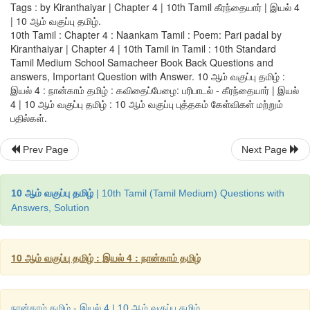
Tags : by Kiranthaiyar | Chapter 4 | 10th Tamil கீரந்தையார் | இயல் 4
| 10 ஆம் வகுப்பு தமிழ்.
சிறிய ஆகப் பெரியோன் தெரியின்" (திருவாசகம்
3 - 1 - 6)
10th Tamil : Chapter 4 : Naankam Tamil : Poem: Pari padal by
Kiranthaiyar | Chapter 4 | 10th Tamil in Tamil : 10th Standard
அண்டப் பகுதிகளின் உருண்டை வடிவும்
,
ஒப்பற்ற வளமையா
Tamil Medium School Samacheer Book Back Questions and
ஒன்றுக்கு ஒன்று ஈர்ப்புடன் நின்ற அழகினைச் சொல்வது 
answers, Important Question with Answer. 10 ஆம் வகுப்பு தமிழ் :
நூறுகோடிக்கும் மேல் விரிந்து நின்றன. இல்லத்துள் நுழையும் க
இயல் 4 : நான்காம் தமிழ் : கவிதைப்பேழை: பரிபாடல் - கீரந்தையார் | இயல்
கற்றையில் தெரியும் தூசுத் துகள் போல அவை நுண்மையாக இருக
4 | 10 ஆம் வகுப்பு தமிழ் : 10 ஆம் வகுப்பு புத்தகம் கேள்விகள் மற்றும்
பதில்கள்.
Prev Page
Next Page
நூல் வெளி
10 ஆம் வகுப்பு தமிழ்
| 10th Tamil (Tamil Medium) Questions with
Answers, Solution
பரிபாடல் எட்டுத்தொகை நூல்களுள் ஒன்றாகும். பாடப்பகுதிய
எழுதியவர்
கீரந்தையார்.
இந்நூல் "
ஓங்கு பரிபாடல்
" எனும் புக
10 ஆம் வகுப்பு தமிழ் : இயல் 4 : நான்காம் தமிழ்
சங்க நூல்களுள் பண்ணோடு பாடப்பட்ட நூல். உரையாசிரியர்கள்
பாடல்கள் இருப்பதாகக் கூறியுள்ளனர். இன்று
24
பாடல்களே கிடை
நான்காம் தமிழ் - இயல் 4 | 10 ஆம் வகுப்பு தமிழ்