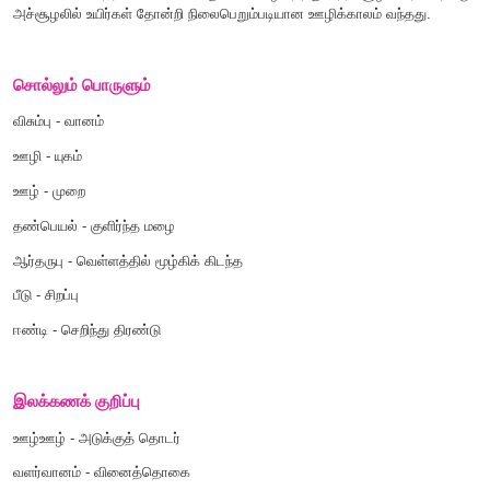
உள் முறை வெள்ளம் மூழ்கி ஆர்தருபு
,
மீண்டும் பீடு உயர்பு ஈண்டி
,
அவற்றிற்கும்
உள்ளீடு ஆகிய இருநிலத்து ஊழியும் ...
பா. எண்.
2:4-12
பாடலின் பொருள்
எதுவுமேயில்லாத பெருவெளியில் அண்டத் தோற்றத்துக்குக்
(பரமாணு) பேரொலியுடன் தோன்றியது. உருவம் இல்லாத கா
பூதங்களின் அணுக்களுடன் வளர்கின்ற வானம் என்னும் முதல் 
அது. அந்த அணுக்களின் ஆற்றல் கிளர்ந்து பருப்பொருள்கள் சிதறு
ஊழிக் காலங்கள் கடந்து சென்றன. பிறகு நெருப்புப் பந்து போலப்
விளங்கிய ஊழிக்காலம் தொடர்ந்தது. பின்னர்ப் பூமி குளிரும்படிய
மழை பொழிந்த ஊழிக்காலம் கடந்தது. அவ்வாறு தொடர்ந்து ப
பூமி வெள்ளத்தில் மூழ்கியது. மீண்டும் மீண்டும் நிறை வெள்ளத
இப்பெரிய உலகத்தில்
,
உயிர்கள் உருவாகி வாழ்வதற்கு ஏற்ற சூழ