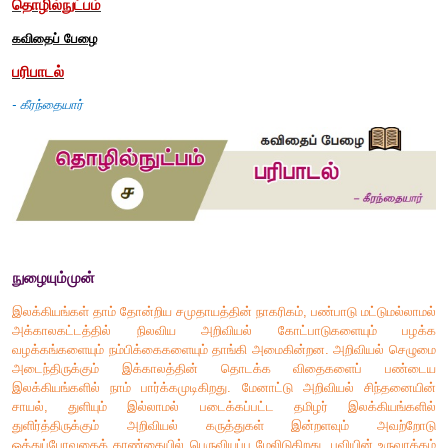
தொழில்நுட்பம்
கவிதைப் பேழை
பரிபாடல்
-
கீரந்தையார்