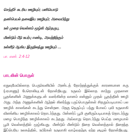
விசும்பில் ஊழி ஊழ் ஊழ் செல்லக்
கரு வளர் வானத்து இசையில் தோன்றி
,
உரு அறிவாரா ஒன்றன் ஊழியும்
;
உந்து வளி கிளர்ந்த ஊழி ஊழ் ஊழியும்
செந்தீச் சுடரிய ஊழியும்
;
பனியொடு
தண்பெயல் தலைஇய ஊழியும்
;
அவையிற்று