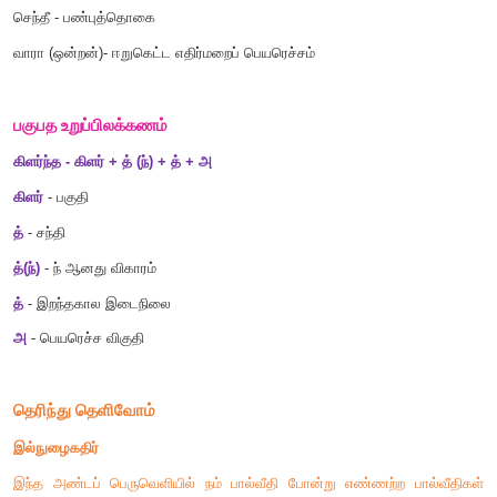
அச்சூழலில் உயிர்கள் தோன்றி நிலைபெறும்படியான ஊழிக்காலம் வ
சொல்லும் பொருளும்
விசும்பு - வானம்
ஊழி
-
யுகம்
ஊழ்
-
முறை
தண்பெயல் - குளிர்ந்த மழை
ஆர்தருபு - வெள்ளத்தில் மூழ்கிக் கிடந்த
பீடு
-
சிறப்பு
ஈண்டி - செறிந்து திரண்டு