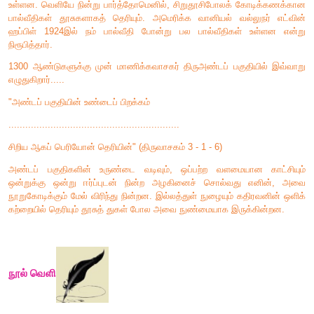
இலக்கணக் குறிப்பு
ஊழ்ஊழ் - அடுக்குத் தொடர்
வளர்வானம் - வினைத்தொகை
செந்தீ
-
பண்புத்தொகை
வாரா (ஒன்றன்)- ஈறுகெட்ட எதிர்மறைப் பெயரெச்சம்
பகுபத உறுப்பிலக்கணம்
கிளர்ந்த - கிளர் + த் (ந்) + த் + அ
கிளர்
- பகுதி
த்
- சந்தி
த்(ந்)
- ந் ஆனது விகாரம்