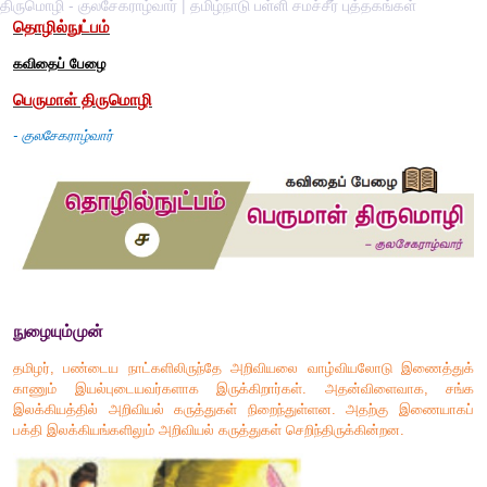
திருமொழி - குலசேகராழ்வார் | தமிழ்நாடு பள்ளி சமச்சீர் புத்தகங்கள்
தொழில்நுட்பம்
கவிதைப் பேழை
பெருமாள் திருமொழி
-
குலசேகராழ்வார்