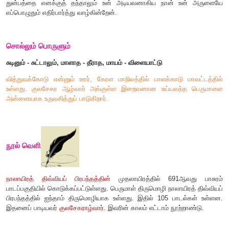
மாளாத காதல் நோயாளன் போல் மாயத்தால்
மீளாத் துயர்தரினும் வித்துவக் கோட்டம்மா! நீ
*
ஆளா உனதருளே பார்ப்பன் அடியேனே.
பாசுர எண்:
691
பாடலின் பொருள்
மருத்துவர் உடலில் ஏற்பட்ட புண்ணைக் கத்தியால் அறுத்துச் ச
நன்மைக்கே என்று உணர்ந்து நோயாளி அவரை நேசிப்பார். வித்
எழுந்தருளியிருக்கும் அன்னையே! அதுபோன்று நீ உனது விளையாட
துன்பத்தை எனக்குத் தந்தாலும் உன் அடியவனாகிய நான் 
எப்பொழுதும் எதிர்பார்த்து வாழ்கின்றேன்.
சொல்லும் பொருளும்