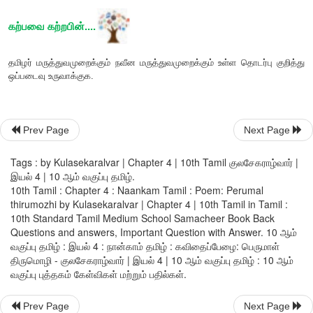
சுடினும் - சுட்டாலும்
,
மாளாத - தீராத
,
மாயம் - விளையாட்டு
வித்துவக்கோடு என்னும் ஊர்
,
கேரள மாநிலத்தில் பாலக்காடு
உள்ளது. குலசேகர ஆழ்வார் அங்குள்ள இறைவனான உய்யவந
அன்னையாக உருவகித்துப் பாடுகிறார்.
Prev Page
Next Page
Tags : by Kulasekaralvar | Chapter 4 | 10th Tamil குலசேகராழ்வார் |
நூல் வெளி
இயல் 4 | 10 ஆம் வகுப்பு தமிழ்.
10th Tamil : Chapter 4 : Naankam Tamil : Poem: Perumal
thirumozhi by Kulasekaralvar | Chapter 4 | 10th Tamil in Tamil :
10th Standard Tamil Medium School Samacheer Book Back
நாலாயிரத் திவ்வியப் பிரபந்தத்தின்
முதலாயிரத்தில்
691
ஆ
Questions and answers, Important Question with Answer. 10 ஆம்
பாடப்பகுதியில் கொடுக்கப்பட்டுள்ளது. பெருமாள் திருமொழி நாலாய
வகுப்பு தமிழ் : இயல் 4 : நான்காம் தமிழ் : கவிதைப்பேழை: பெருமாள்
திருமொழி - குலசேகராழ்வார் | இயல் 4 | 10 ஆம் வகுப்பு தமிழ் : 10 ஆம்
பிரபந்தத்தில் ஐந்தாம் திருமொழியாக உள்ளது. இதில்
105
பாடல
வகுப்பு புத்தகம் கேள்விகள் மற்றும் பதில்கள்.
இதனைப் பாடியவர்
குலசேகராழ்வார்.
இவரின் காலம் எட்டாம் நூற்
Prev Page
Next Page