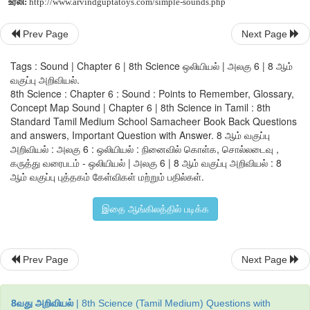
இணைய வளஙகள்
Prev Page
Next Page
1. www.pbslearningmedia.org
Tags : Sound | Chapter 6 | 8th Science ஒலியியல் | அலகு 6 | 8 ஆம்
2. www.scholastic.com
வகுப்பு அறிவியல்.
8th Science : Chapter 6 : Sound : Points to Remember, Glossary,
Concept Map Sound | Chapter 6 | 8th Science in Tamil : 8th
Standard Tamil Medium School Samacheer Book Back Questions
இணையச் செயல்பாடு
and answers, Important Question with Answer. 8 ஆம் வகுப்பு
அறிவியல் : அலகு 6 : ஒலியியல் : நினைவில் கொள்க, சொல்லடைவு ,
ஒலி
கருத்து வரைபடம் - ஒலியியல் | அலகு 6 | 8 ஆம் வகுப்பு அறிவியல் : 8
ஆம் வகுப்பு புத்தகம் கேள்விகள் மற்றும் பதில்கள்.
எளிதில் கிடைக்கும் பொருட்களிலிருந்து அறிவியல் கருவிகள
அதிலிருந்து ஒலி எழுப்பி மகிழ்க.
இதை ஆங்கிலத்தில் படிக்க
படி 1 கீழ்க்காணும் உரலி / விரைவுக்குறியைப் பயன்பட
பக்கத்திற்குச் செல்க. கீழ்க்காணும் உரலி/விரைவுக்குறியீட்டை
இச்செயல்பட்டிற்கான இணையப் பக்கத்திற்குச் செல்க.
Prev Page
Next Page
படி 2 Toys from Trash என்னும் முகப்புப் பக்கம் தோன்றும். அதன
ஒலி எழுப்பும் கருவிகள் செய்தலின் தலைப்புகள் கொடுக்கப்பட்டிருக்
8வது அறிவியல்
| 8th Science (Tamil Medium) Questions with