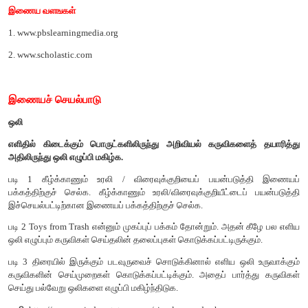
பிற நூல்கள்
1. The everyday physics of hearing and vision – By Bejamin d
2. Vibration and Waves – By Anthony French