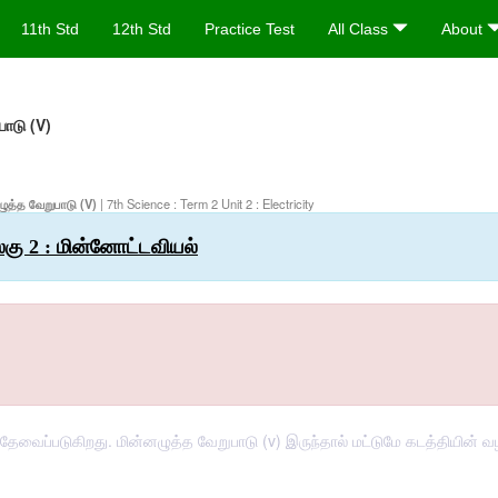
11th Std
12th Std
Practice Test
All Class
About
பாடு (V)
ழுத்த வேறுபாடு (V)
| 7th Science : Term 2 Unit 2 : Electricity
லகு 2 : மின்னோட்டவியல்
றல் தேவைப்படுகிறது. மின்னழுத்த வேறுபாடு (v) இருந்தால் மட்டுமே கடத்தியின்