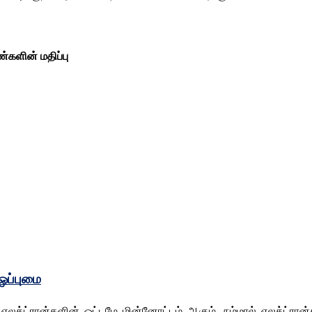
்களின் மதிப்பு
 ஒப்புமை
ம் எலக்ட்ரான்களின் ஓட்டமே மின்னோட்டம் ஆகும். நம்மால் எலக்ட்ர