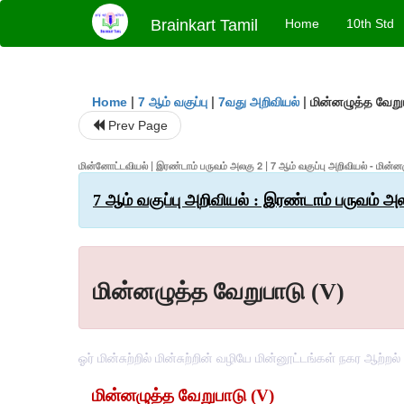
Brainkart Tamil
Home
10th Std
|
|
|
மின்னழுத்த வேறு
Home
7 ஆம் வகுப்பு
7வது அறிவியல்
Prev Page
மின்னோட்டவியல் | இரண்டாம் பருவம் அலகு 2 | 7 ஆம் வகுப்பு அறிவியல் - மின்ன
7 ஆம் வகுப்பு அறிவியல் : இரண்டாம் பருவம் அ
மின்னழுத்த வேறுபாடு (V)
ஓர் மின்சுற்றில் மின்சுற்றின் வழியே மின்னூட்டங்கள் நகர ஆற்
மின்னழுத்த வேறுபாடு (V)