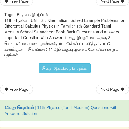
Prev Page
Next Page
Tags : Physics இயற்பியல்.
11th Physics : UNIT 2 : Kinematics : Solved Example Problems for
Differential Calculus Physics in Tamil : 11th Standard Tamil
Medium School Samacheer Book Back Questions and answers,
Important Question with Answer. 11வது இயற்பியல் : அலகு 2 :
இயக்கவியல் : வகை நுண்கணிதம் - தீர்க்கப்பட்ட எடுத்துக்காட்டு
கணக்குகள் - இயற்பியல் : 11 ஆம் வகுப்பு புத்தகம் கேள்விகள் மற்றும்
பதில்கள்.
எடுத்துக்காட்டு 2.19
இதை ஆங்கிலத்தில் படிக்க
2
கொடுக்கப்பட்ட சார்பு x = A
 + A
t + A
t
 இன் வகைக்கெ
0
1
2 
பொறுத்துக் காண்க. இங்கு A
, A
, மற்றும் A
, ஆகியவை மாறிலிகள்
0
1
2
Prev Page
Next Page
தீர்வு
இங்கு சார்பற்ற மாறி ‘t’ மற்றும் சார்புடைய மாறி ‘x’ ஆகும். 
11வது இயற்பியல்
| 11th Physics (Tamil Medium) Questions with
Answers, Solution
நமக்குத் தேவையான வகைக்கெழு