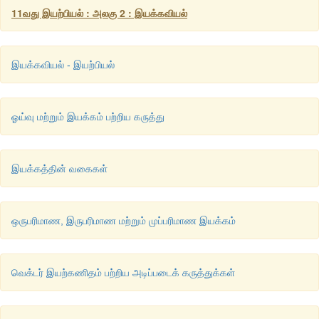
dx/dt = 0+A
+2A
t 
11வது இயற்பியல் : அலகு 2 : இயக்கவியல்
1
2
2
2
இரண்டாம்படி வகைக்கெழு 
d
x/d
t = 2A
 ஆகும்.
2
இயக்கவியல் - இயற்பியல்
ஓய்வு மற்றும் இயக்கம் பற்றிய கருத்து
இயக்கத்தின் வகைகள்
ஒருபரிமாண, இருபரிமாண மற்றும் முப்பரிமாண இயக்கம்
வெக்டர் இயற்கணிதம் பற்றிய அடிப்படைக் கருத்துக்கள்