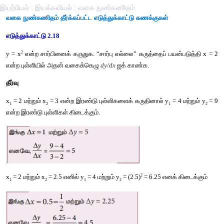
இயற்பியல் : இயக்கவியல் : வகை நுண்கணிதம்
வகை நுண்கணிதம் தீர்க்கப்பட்ட எடுத்துக்காட்டு கணக்குகள்
எடுத்துக்காட்டு 2.18
2
y = x
 என்ற சார்பினைக் கருதுக. “சார்பு எல்லை” கருத்தைப் பயன்
என்ற புள்ளியில் அதன் வகைக்கெழு 
dy/dx
 ஐக் காண்க.
தீர்வு
x
 = 2 மற்றும் x
 = 3 என்ற இரண்டு புள்ளிகளைக் கருதினால் y
 = 
1
2
1
என்ற இரண்டு புள்ளிகள் கிடைக்கும். 