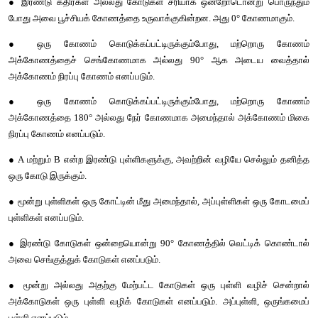
● 
கோணமானியைப்
பயன்படுத்திக்
கோணத்தை
அளக்கின்றோம்
.
● 90° 
இக்கும்
குறைவான
கோண
அளவு
குறுங்கோணம்
எனப்படும்
.
● 90° 
கோண
அளவை
கொண்டக்
கோணம்
செங்கோணம்
எனப்படு
● 90° 
ஐ
விட
அதிகமாகவும்
, 180° 
ஐ
விட
குறைவாகவும்
உள்ள
விரிகோணம்
எனப்படும்
.
● 
இரண்டு
கதிர்கள்
அல்லது
கோடுகள்
சரியாக
ஒன்றோடொன்
போது
அவை
பூச்சியக்
கோணத்தை
உருவாக்குகின்றன
. 
அது
 0° 
கோ
● 
ஒரு
கோணம்
கொடுக்கப்பட்டிருக்கும்போது
, 
மற்ற
அக்கோணத்தைச்
செங்கோணமாக
அல்லது
 90° 
ஆக
அட
அக்கோணம்
நிரப்பு
கோணம்
எனப்படும்
. 
● 
ஒரு
கோணம்
கொடுக்கப்பட்டிருக்கும்போது
, 
மற்ற
அக்கோணத்தை
 180° 
அல்லது
நேர்
கோணமாக
அமைந்தால்
அக