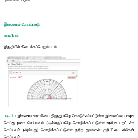
நிரப்பு
கோணம்
எனப்படும்
.
● A 
மற்றும்
 B 
என்ற
இரண்டு
புள்ளிகளுக்கு
, 
அவற்றின்
வழியே
செ
ஒரு
கோடு
இருக்கும்
.
● 
மூன்று
புள்ளிகள்
ஒரு
கோட்டின்
மீது
அமைந்தால்
, 
அப்புள்ளிகள்
புள்ளிகள்
எனப்படும்
.
● 
இரண்டு
கோடுகள்
ஒன்றையொன்று
 90° 
கோணத்தில்
வெட்டி
அவை
செங்குத்துக்
கோடுகள்
எனப்படும்
.
● 
மூன்று
அல்லது
அதற்கு
மேற்பட்ட
கோடுகள்
ஒரு
புள்ளி
வ
அக்கோடுகள்
ஒரு
புள்ளி
வழிக்
கோடுகள்
எனப்படும்
. 
அப்புள்ள
புள்ளி
எனப்படும்
.
இணையச்
செயல்பாடு