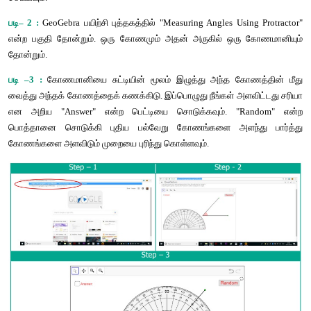
வடிவியல்
இறுதியில்
கிடைக்கப்பெறும்
படம்
படி
– 1 :
இணைய
உலாவியை
திறந்து
கீழே
கொடுக்கப்பட்டுள்ள
இ
செய்து
 paste 
செய்யவும்
. (
அல்லது
) 
கீழே
கொடுக்கப்பட்டுள்ள
உ
செய்யவும்
. (
அல்லது
) 
கொடுக்கப்பட்டுள்ள
துரித
துலங்கள்
குறி
செய்யவும்
. 