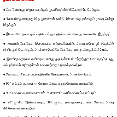
நினைவில்
கொள்க
● 
கோடு
என்பது
இருபுறங்களிலும்
முடிவின்றி
நீண்டுகொண்டே
செல்
● 
கோட்டுத்துண்டிற்கு
இரு
முனைகள்
உண்டு
. 
இதன்
இருபுறங்களும
இருக்கும்
.
● 
இணைகோடுகள்
ஒன்றையொன்று
சந்திக்காமல்
சென்று
கொண்
● 
இரண்டு
கோடுகள்
இணையாக
இல்லையெனில்
, 
அவை
ஏத
சந்தித்துக்
கொள்ளும்
. 
அவற்றை
வெட்டும்
கோடுகள்
என்று
அழைக்
● 
இரண்டு
கதிர்கள்
ஒன்றையொன்று
ஒரு
புள்ளியில்
சந்தித்துக்
க
அப்புள்ளியில்
அக்கதிர்கள்
கோணத்தை
உருவாக்குகின்றன
.