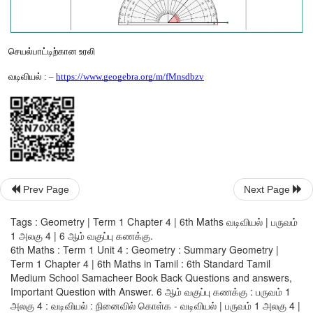
படி
– 2 :
 GeoGebra 
பயிற்சி
புத்தகத்தில்
என்ற
பகுதி
தோன்றும்
. 
ஒரு
கோணமும்
அதன்
அருகில்
ஒரு
தோன்றும்
. 
படி
 –3 :
கோணமானியை
சுட்டியின்
மூலம்
இழுத்து
அந்த
கோ
வைத்து
அந்தக்
கோணத்தைக்
கணக்கிடு
. 
இப்பொழுது
நீங்கள்
அள
என
அறிய
 "Answer" 
என்ற
பெட்டியை
சொடுக்கவும்
. "R
பொத்தானை
சொடுக்கி
புதிய
பல்வேறு
கோணங்களை
அள
கோணங்களை
அளவிடும்
முறையை
புரிந்து
கொள்ளவும்
.
Prev Page
Next Page
Tags : Geometry | Term 1 Chapter 4 | 6th Maths வடிவியல் | பருவம்
1 அலகு 4 | 6 ஆம் வகுப்பு கணக்கு.
6th Maths : Term 1 Unit 4 : Geometry : Summary Geometry |
Term 1 Chapter 4 | 6th Maths in Tamil : 6th Standard Tamil
Medium School Samacheer Book Back Questions and answers,
Important Question with Answer. 6 ஆம் வகுப்பு கணக்கு : பருவம் 1
அலகு 4 : வடிவியல் : நினைவில் கொள்க - வடிவியல் | பருவம் 1 அலகு 4 |