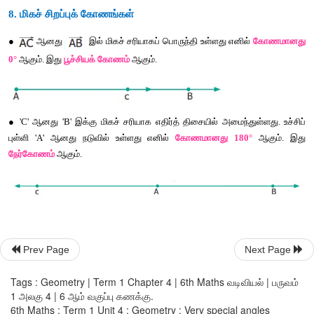
8. 
மிகச்
சிறப்புக்
கோணங்கள்
● 
ஆனது
இல்
மிகச்
சரியாகப்
பொருந்தி
உள்ளது
எனில்
0°
ஆகும்
. 
இது
பூச்சியக்
கோணம்
ஆகும்
.
● 'C' 
ஆனது
 'B' 
இக்கு
மிகச்
சரியாக
எதிர்த்
திசையில்
அமைந்த
Prev Page
Next Page
புள்ளி
 'A' 
ஆனது
நடுவில்
உள்ளது
எனில்
கோணமானது
 180
நேர்கோணம்
ஆகும்
.
Tags : Geometry | Term 1 Chapter 4 | 6th Maths வடிவியல் | பருவம்
1 அலகு 4 | 6 ஆம் வகுப்பு கணக்கு.
6th Maths : Term 1 Unit 4 : Geometry : Very special angles