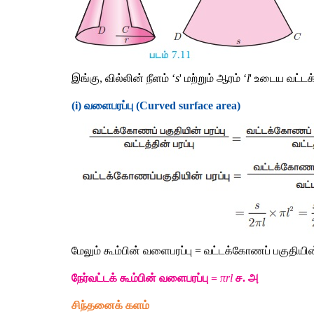
இங்கு, வில்லின் நீளம் ‘
s
' மற்றும் ஆரம் ‘
l
' உடைய வட்டக
(i) வளைபரப்பு (Curved surface area) 
மேலும் கூம்பின் வளைபரப்பு = வட்டக்கோணப் பகுதியின் 
நேர்வட்டக் கூம்பின் வளைபரப்பு = 
πrl
 ச. அ
சிந்தனைக் களம் 