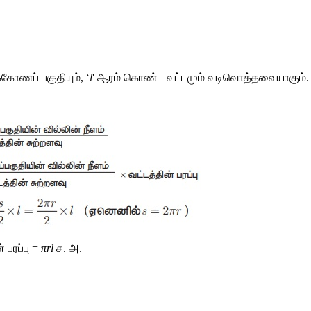
்கோணப் பகுதியும், ‘
l
' ஆரம் கொண்ட வட்டமும் வடிவொத்தவையாகும்.
பரப்பு = 
πrl
ச. அ.