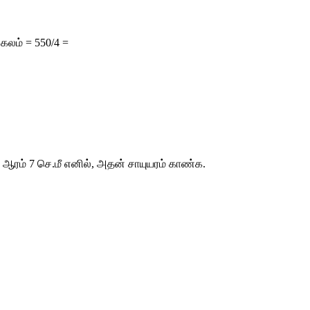
அகலம் = 
550/4 = 
் ஆரம் 7 செ.மீ எனில், அதன் சாயுயரம் காண்க. 