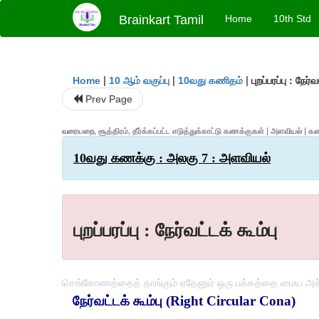
Brainkart Tamil
Home
10th Std
|
|
|
புறப்பரப்பு : நேர்வ
Home
10 ஆம் வகுப்பு
10வது கணிதம்
Prev Page
வரையறை, சூத்திரம், தீர்க்கப்பட்ட எடுத்துக்காட்டு கணக்குகள் | அளவியல் | கணக்க
10வது கணக்கு : அலகு 7 : அளவியல்
புறப்பரப்பு : நேர்வட்டக் கூம்பு
செங்கோணத்தைத் தாங்கும் ஏதேனும் ஒரு பக்கத்தை மைய அச்சா
நேர்வட்டக் கூம்பு (Right Circular Cona)