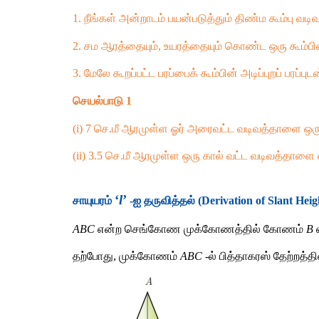
1. நீங்கள் அன்றாடம் பயன்படுத்தும் திண்ம கூம்பு வடிவ
2. சம ஆரத்தையும், உயரத்தையும் கொண்ட ஒரு கூம்பின
3. மேலே கூறப்பட்ட பரப்பைக் கூம்பின் அடிப்புறப் பரப்புட
செயல்பாடு 1 
(i) 7 செ.மீ ஆரமுள்ள ஓர் அரைவட்ட வடிவத்தாளை ஒரு
(ii) 3.5 செ.மீ ஆரமுள்ள ஒரு கால் வட்ட வடிவத்தாளை
‘
l
’
சாயுயரம் 
 -ஐ தருவித்தல் (Derivation of Slant Heig
ABC
 என்ற செங்கோண முக்கோணத்தில் கோணம் 
B
 
தற்போது, முக்கோணம் 
ABC
 -ல் பித்தாகரஸ் தேற்றத்தி