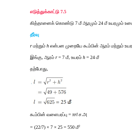
எடுத்துக்காட்டு 7.5 
கித்தானைக் கொண்டு 7 மீ ஆரமும் 24 மீ உயரமும் உடைய
தீர்வு
r
 மற்றும் 
h
 என்பன முறையே கூம்பின் ஆரம் மற்றும் உயர
இங்கு, ஆரம் 
r
 = 7 மீ, உயரம் 
h
 = 24 மீ
தற்போது,
கூம்பின் வளைபரப்பு = 
πrl
 ச.அ
2
=
(22/7) × 7 × 25 = 550
மீ