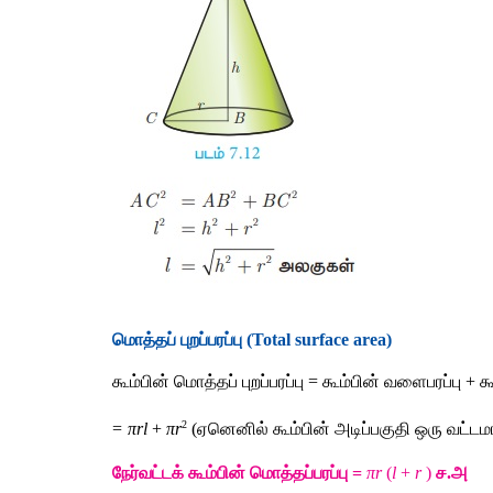
மொத்தப் புறப்பரப்பு (Total surface area) 
கூம்பின் மொத்தப் புறப்பரப்பு = கூம்பின் வளைபரப்பு + கூ
2
=
πrl 
+
 πr
 (ஏனெனில் கூம்பின் அடிப்பகுதி ஒரு வட்டமா
நேர்வட்டக் கூம்பின் மொத்தப்பரப்பு = 
πr 
(
l
 + 
r
 )
ச.அ