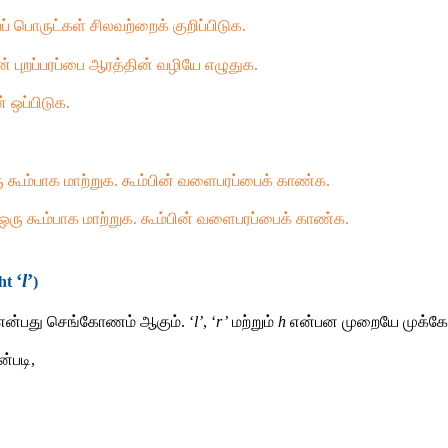
ப் பொருட்கள் சிலவற்றைக் குறிப்பிடுக. 
் புறப்பரப்பை ஆரத்தின் வழியே எழுதுக. 
ன் ஒப்பிடுக.
 கூம்பாக மாற்றுக. கூம்பின் வளைபரப்பைக் காண்க. 
 ஒரு கூம்பாக மாற்றுக. கூம்பின் வளைபரப்பைக் காண்க.
‘
l
’
ht 
)
என்பது செங்கோணம் ஆகும். ‘
l’
, ‘
r’
மற்றும்
h
என்பன முறையே முக்கோணத
ன்படி,