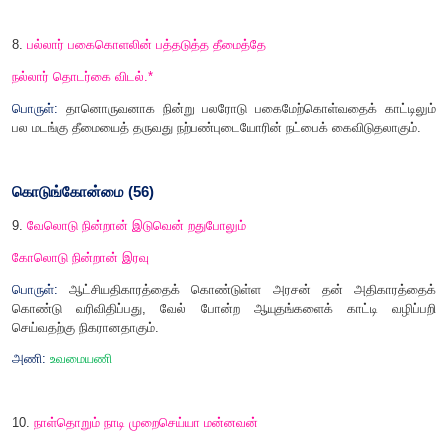
பெரியாரைத் துணைக்கோடல் (
45)
6.
அரியவற்றுள் எல்லாம் அரிதே பெரியாரைப்
பேணித் தமராக் கொளல்.
பொருள்:
கிடைத்தற்கரிய பேறுகளுள் எல்லாம் பெரும்பேறு பெரியோ
துணையாக்கிக் கொள்ளுதல் ஆகும்.
7.
இடிப்பாரை இல்லாத ஏமரா மன்னன்
கெடுப்பார் இலானும் கெடும்.
பொருள்:
குற்றங் கண்டபொழுது இடித்துக் கூறும் 
துணைக்கொள்ளாத பாதுகாப்பற்ற மன்னன்
,
பகைவர் இன்
கெடுவான்.