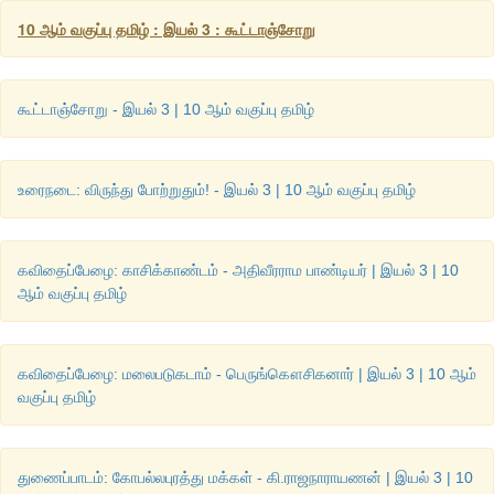
இக்குறளில் உவமையணி இடம் பெற்றுள்ளது
.
10 ஆம் வகுப்பு தமிழ் : இயல் 3 : கூட்டாஞ்சோறு
இலக்கணம்
உவமை ஒரு வாக்கியமாகவும் உவமேயம்
(
பொருள்
)
ஒரு வாக்கியமா
இடையில் உவம உருபு வெளிப்பட்டு வருவது உவமையணி எனப்படும்
.
கூட்டாஞ்சோறு - இயல் 3 | 10 ஆம் வகுப்பு தமிழ்
விளக்கம்
:
வழிப்பறி செய்பவன் வேல் போன்ற ஆயுதங்களைக் காட்
உரைநடை: விருந்து போற்றுதும்! - இயல் 3 | 10 ஆம் வகுப்பு தமிழ்
செய்வான்
.
அதுபோல
,
ஓர் அரசன் தன் ஆட்சி அதிகாரத்
மக்களுக்கு அதிகமான வரியை விதிக்கின்றான்
.
பொருத்தம்
கவிதைப்பேழை: காசிக்காண்டம் - அதிவீரராம பாண்டியர் | இயல் 3 | 10
ஆம் வகுப்பு தமிழ்
உவமை
-
வேல் போன்ற ஆயுதங்களைக் காட்டி வழிப்
உவமேயம்
-
ஆட்சி அதிகாரத்தைக் கொண்டு மன்னன் வரி வி
உருபு
-
போல்
கவிதைப்பேழை: மலைபடுகடாம் - பெருங்கௌசிகனார் | இயல் 3 | 10 ஆம்
வகுப்பு தமிழ்
இவ்வாறு உவமை ஒரு தொடராகவும் உவமேயம் ஒரு தொடராகவும
உருபு வெளிப்பட்டு வந்துள்ளதால் இது உவமையணியாகும்
.
துணைப்பாடம்: கோபல்லபுரத்து மக்கள் - கி.ராஜநாராயணன் | இயல் 3 | 10