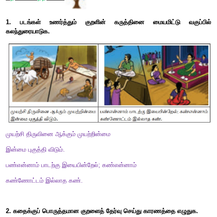
பொருள்:
முயற்சி செய்தால் ஒருவர்க்குச் செல்வம் பெருக
இல்லாவிட்டால் அவருக்கு வறுமையே வந்து சேரும்.
17.
பொறி இன்மை யார்க்கும் பழிஅன் றறிவறிந்
தாள்வினை இன்மை பழி.
பொருள்:
ஐம்புலன்களில் ஏதேனும் குறையிருப்பினும் அது இழ
வேண்டியதை அறிந்து முயற்சி செய்யாததே இழிவாகும்.
18.
ஊழையும் உப்பக்கம் காண்பர் உலைவின்றித்
தாழா துஞற்று பவர்.
பொருள்:
சோர்விலாது முயற்சி செய்வோர் செய்கின்ற செயலுக
வரும் முன்வினையையும் தோற்கடித்து வெற்றியடைவர்.