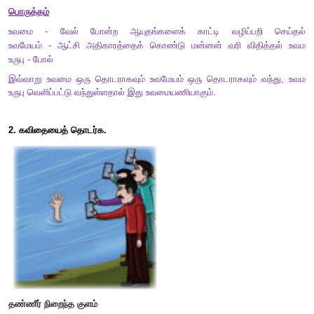
ஆ) பெயக்கண்டும் நஞ்சுஉண்டு அமைவர் நயத்தக்க
நாகரிகம் வேண்டு பவர்.
இ)
ஊழையும் உப்பக்கம் காண்பர் உலைவுஇன்றித்
தாழாது உஞற்று பவர்.
குறுவினா
1. ‘
நச்சப்படாதவன்’ செல்வம் - இத்தொடரில் வண்ணம் இட்ட 
பொருள் தருக.
நச்சப்படாதவன் - பிறருக்கு உதவி செய்யாதவன். ஆகையி
விரும்பப்படாதவர்.