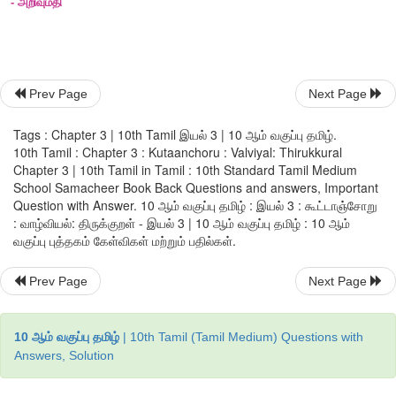
4.
எய்துவர் எய்தாப் பழி
-
இக்குறளடிக்குப் பொருந்தும் வாய்பாடு எ
(
அ
)
கூவிளம்
-
தேமா
-
மலர்
(
ஆ
)
கூவிளம்
-
புளிமா
-
நாள்
(
இ
)
தேமா
-
புளிமா
-
காசு
Prev Page
Next Page
(
ஈ
)
புளிமா
-
தேமா
-
பிறப்பு
Tags : Chapter 3 | 10th Tamil இயல் 3 | 10 ஆம் வகுப்பு தமிழ்.
10th Tamil : Chapter 3 : Kutaanchoru : Valviyal: Thirukkural
[
விடை
:
கூவிளம்
-
தேமா
–
மலர்
]
Chapter 3 | 10th Tamil in Tamil : 10th Standard Tamil Medium
School Samacheer Book Back Questions and answers, Important
Question with Answer. 10 ஆம் வகுப்பு தமிழ் : இயல் 3 : கூட்டாஞ்சோறு
சிறுவினா
: வாழ்வியல்: திருக்குறள் - இயல் 3 | 10 ஆம் வகுப்பு தமிழ் : 10 ஆம்
வகுப்பு புத்தகம் கேள்விகள் மற்றும் பதில்கள்.
1.
வேலொடு நின்றான் இடு என்றது போலும்
Prev Page
Next Page
கோலொடு நின்றான் இரவு
''
-
இக்குறளில் பயின்று வரும் அணியை விளக்குக
.
10 ஆம் வகுப்பு தமிழ்
| 10th Tamil (Tamil Medium) Questions with
Answers, Solution
அணி சுட்டல்
: