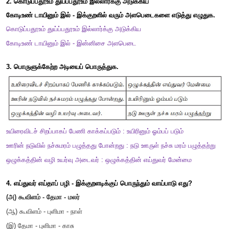
முயற்சி திருவினை ஆக்கும் முயற்றின்மை
இன்மை புகுத்தி விடும்.
பண்என்னாம் பாடற்கு இயைபின்றேல்
;
கண்என்னாம்
கண்ணோட்டம் இல்லாத கண்.
2.
கதைக்குப் பொருத்தமான குறளைத் தேர்வு செய்து காரணத்தை
"சின்னச்சாமி... யாரோ மரத்தோரமா நிற்கிறாங்க..... யாராய் இருக்கு
வண்டிய ஓட்டிக்கிட்டே அப்பா கேட்டார்.
"தெரியலப்பா ..."
"இறங்கி யாருன்னு பாரு...."
வாட்டசாட்டமாய்
,
கண்ணாடியும் அலைபேசியும் கையுமாய் ச
வண்டியுடன் ஒருவர் நின்றிருந்தார்..