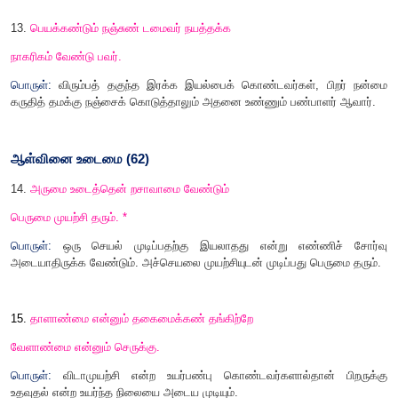
அணி:
உவமையணி
10.
நாள்தொறும் நாடி முறைசெய்யா மன்னவன்
நாள்தொறும் நாடு கெடும்
பொருள்:
தன் நாட்டில் நிகழும் நன்மை தீமைகளை ஒவ்வொரு நாள
ஆட்சி செய்யாத மன்னவன்
,
தன் நாட்டை நாள்தோறும் இழக்க நேர
கண்ணோட்டம் (
58)
11.
பண்என்னாம் பாடற் கியைபின்றேல்
;
கண்என்னாம்
கண்ணோட்டம் இல்லாத கண்.*
பொருள்:
பாடலோடு பொருந்தவில்லையெனில் இசையால் என்
போலவே இரக்கம் இல்லாவிட்டால் கண்களால் என்ன பயன்
?