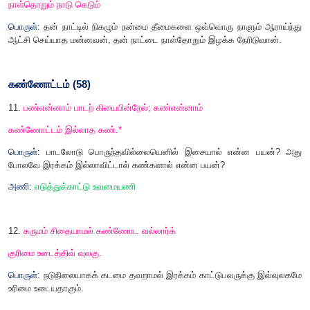
8.
பல்லார் பகைகொளலின் பத்தடுத்த தீமைத்தே
நல்லார் தொடர்கை விடல்.*
பொருள்:
தானொருவனாக நின்று பலரோடு பகைமேற்கொள்வதைக்
பல மடங்கு தீமையைத் தருவது நற்பண்புடையோரின் நட்பைக் கைவி
கொடுங்கோன்மை (
56)
9.
வேலொடு நின்றான் இடுவென் றதுபோலும்
கோலொடு நின்றான் இரவு
பொருள்:
ஆட்சியதிகாரத்தைக் கொண்டுள்ள அரசன் தன் அ
கொண்டு வரிவிதிப்பது
,
வேல் போன்ற ஆயுதங்களைக் காட்
செய்வதற்கு நிகரானதாகும்.