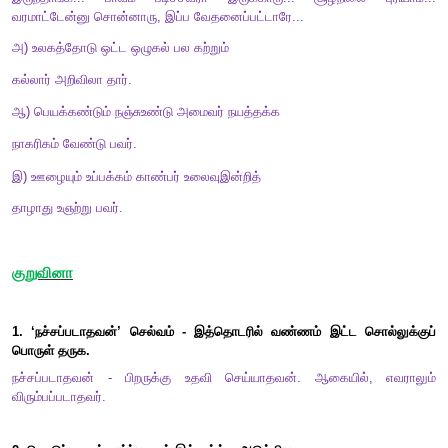
அணி:
உவமையணி
கற்பவை கற்றபின்...
1.
படங்கள் உணர்த்தும் குறளின் கருத்தினை மையமிட்
கலந்துரையாடுக.