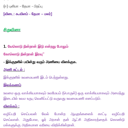
"ஐயா..நீங்க..."
"வெளியூருப்பா.. வண்டி நின்னு போச்சு....!"
"அப்படியா... வண்டியத் தூக்கி மாட்டு வண்டியில வச்சுட்டு வா
மாதிரியிருக்கு.. ஊரு ரொம்ப தூரம்.. வேற வண்டியும் வராது..."
அவர் உடையையும் உழைத்துக் களைத்த வியர்வை பொங்கிய உடலைய
வரலைன்னுட்டார். மூன்று நான்கு பேர்தான் வண்டியில இருந்தோம்.
போறதுக்குள்ள மழை கொட்டு கொட்டுன்னு கொட்டிருச்சு... நாங்க
போயிட்டோம்.
இரவுல தூங்கப் போறப்ப... அப்பா சொன்னார். தம்பி.... அந்த சூட
தாங்காம நடந்திருக்காரு. தேங்கா விழுந்து மண்ட உடைஞ்சு
தூக்கிட்டு வந்திருக்காங்க. நம்ம ஊரு ஆசுபத்திரியில.. கட்டுப் 
இருந்தாங்க... பாவம் படிச்சவரா இருக்காரு... சூழ்நில
வரமாட்டேன்னு சொன்னாரு
,
இப்ப வேதனைப்பட்டாரே...
அ) உலகத்தோடு ஒட்ட ஒழுகல் பல கற்றும்
கல்லார் அறிவிலா தார்.