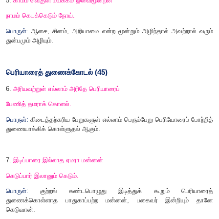
பொருள்:
உலகத்தோடு ஒத்து வாழக் கல்லாதார்
,
பல நூல்களைக் 
அறிவு இல்லாதவரே (எனக் கருதப்படுவார்).
மெய் உணர்தல் (
36)
4.
எப்பொருள் எத்தன்மைத் தாயினும் அப்பொருள்
மெய்ப்பொருள் காண்ப தறிவு.*
பொருள்:
எந்தப் பொருள் எந்த இயல்பினதாகத் தோன்றினா
பொருளின் உண்மைப் பொருளைக் காண்பதே அறிவாகும்.
5.
காமம் வெகுளி மயக்கம் இவைமூன்றன்
நாமம் கெடக்கெடும் நோய்.
பொருள்:
ஆசை
,
சினம்
,
அறியாமை என்ற மூன்றும் அழிந்தால் அ
துன்பமும் அழியும்.