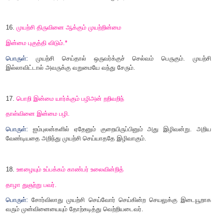
அணி:
எடுத்துக்காட்டு உவமையணி
12.
கருமம் சிதையாமல் கண்ணோட வல்லார்க்
குரிமை உடைத்திவ் வுலகு.
பொருள்:
நடுநிலையாகக் கடமை தவறாமல் இரக்கம் காட்டுபவருக்
உரிமை உடையதாகும்.
13.
பெயக்கண்டும் நஞ்சுண் டமைவர் நயத்தக்க
நாகரிகம் வேண்டு பவர்.
பொருள்:
விரும்பத் தகுந்த இரக்க இயல்பைக் கொண்டவர்கள்
கருதித் தமக்கு நஞ்சைக் கொடுத்தாலும் அதனை உண்ணும் பண்ப
ஆள்வினை உடைமை (
62)