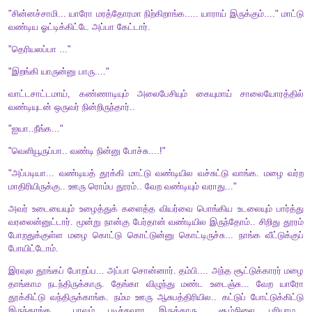
நன்றிஇல் செல்வம் (
101)
19.
கொடுப்பதூஉம் துய்ப்பதூஉம் இல்லார்க் கடுக்கிய
கோடிஉண் டாயினும் இல்.
பொருள்:
பிறருக்குக் கொடுக்காமலும் தானும் அனுபவிக்காமலு
அடுக்கடுக்காய்ப் பல கோடிப் பொருள்கள் பெற்றிருந்தாலும்
இல்லை.
20.
நச்சப் படாதவன் செல்வம் நடுஊருள்
நச்சு மரம்பழுத் தற்று.
பொருள்:
பிறருக்கு உதவி செய்யாததால் ஒருவராலும் விரும்பப்
செல்வம்
,
ஊரின் நடுவில் நச்சுமரம் பழுத்தது போன்றதாகும்.