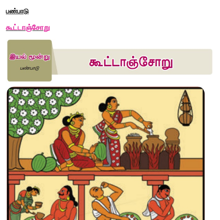
இயல் மூன்று
பண்பாடு
கூட்டாஞ்சோறு