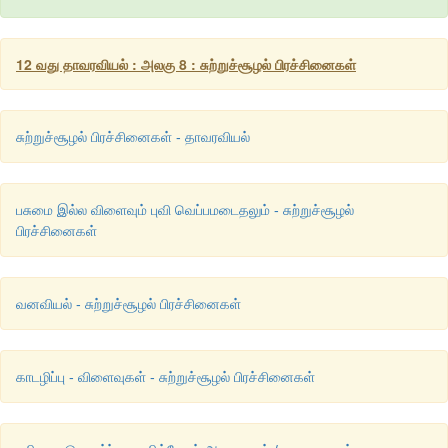
* காடுகளின் மீளுருவாக்கம் மூலம் மேம்படுத்தலாவன
1. அங்கு வசிப்பவர்களின் வாழ்க்கைத்தரம்
12 வது தாவரவியல் : அலகு 8 : சுற்றுச்சூழல் பிரச்சினைகள்
2. நீர் பாதுகாப்பு
சுற்றுச்சூழல் பிரச்சினைகள் - தாவரவியல்
3. தொடர் சமூகச் செயல்பாடுகள் ஆகியவையாகும்.
பசுமை இல்ல விளைவும் புவி வெப்பமடைதலும் - சுற்றுச்சூழல்
20. மீண்டும் காடுகள் உருவாக்குவதால் ஏற்படும் விளைவுகள் 
பிரச்சினைகள்
வேளாண் காடு வளர்ப்பின் நன்மைகள் யாவை?
* ஆக்ஸிஜன் உற்பத்தியை அதிகரித்தல் மற்றும் காற்றின் தரத்தை உயர
வனவியல் - சுற்றுச்சூழல் பிரச்சினைகள்
* கார்பன் நிலைநிறுத்துதலை அதிகரித்தல் மற்றும் வளிமண்
ஆக்ஸைடை குறைத்தல்.
காடழிப்பு - விளைவுகள் - சுற்றுச்சூழல் பிரச்சினைகள்
* சிறிய வனவளப் பொருட்கள் உற்பத்தி மற்றும் மருத்துவ
அதிகரித்தல்.