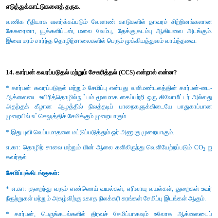
* குறிப்பாக குளிர்சாதனப் பெட்டிகளிலிருந்து வெளியேறும் 
கார்பன், ஏரோசால், தொழிற்சாலைகளில் அழுக்கு நீக்கும் வே
போன்றவை பாதிப்பை ஏற்படுத்துகின்றன.
* ஓசோனின் அடர்வு குறைந்த பகுதிகள் அபாய கரமான ஓச
அழைக்கப் படுகின்றன.
13. வணிக வேளாண் காடு வளர்ப்பு மூலம் வளர்க்கப்படும்
எடுத்துக்காட்டுகளைத் தருக
.
வணிக ரீதியாக வளர்க்கப்படும் வேளாண் காடுகளில் தாவரச் ச
கேசுரைனா, யூக்களிப்டஸ், மலை வேம்பு, தேக்கு,கடம்பு ஆகி
இவை மரம் சார்ந்த தொழிற்சாலைகளில் பெரும் முக்கியத்துவம் வா
14. கார்பன் கவரப்படுதல் மற்றும் சேகரித்தல் (CCS) என்றால் என்ன