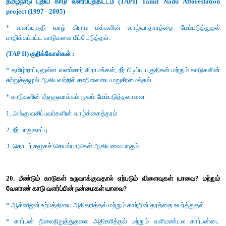
சமூகத்திற்கு உகந்த நிலையான நீர் சேமிப்பு யுக்தியின் ஒரு பகுதியாக
தண்ணீர் தட்டுப்பாட்டிற்கான தீர்வு - ஒரு சுற்றுச்சூழல் பிரச்சனை
* மழைநீர் வழிந்தோடுவதை அனுமதியாது - மீண்டும் பயன்படுத்த
சேகரித்து, சேமித்து வைப்பது மழைநீர் சேகரிப்பு என்படும்.
* நதிகள் மற்றும் மாடிக்கூரைகளிலிருந்து மழைநீர் சேக
ஆழ்குழிகளுக்குத் திருப்பப் பட்டுச் சேமிக்கப்படுகிறது.
* நீர் வழிந்து ஊடுருவிப் பள்ளங்களில் சேமிக்கப் படுகிறது.
* மழைநீர் சேகரிப்பு நகரப்பகுதிகளில் மட்டுமல்லாமல் விவசாய நிலங்
நீர் மேலாண்மை வழிமுறையாக நடைமுறைப் படுத்தப்படுகிறது.
* இது வருங்காலங்களில் ஓர் முக்கிய, சிக்கனமான மற்றும் குற
முறையாக அமையும்
.
19. புதிய காடுகள் தோற்றுவித்தலில் தனி ஆய்வுகள் குறித்து விளக்