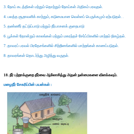
சிற்றினங்கள் பாதுகாக்கப்படுகின்றன.
* அச்சுறுத்தலுக்குண்டான சிற்றினங்களுக்கு உறைவிடம் மற்று
வழங்குவதோடு மட்டுமல்லாமல் சமுதாயத்திற்கான கல்வி மற்றும்
அம்சங்களையும் பெற்றுத் தருகின்றன.
* ஒவ்வொரு கிராமத்துக் கோயில் காடுகளும் ஐயனார் அல்லது 
கிராம ஆண், பெண் தெய்வங்களின் உறைவிடமாகவே கருதப்படுகின
* தமிழ்நாடு முழுவதும் 448 கோயில் காடுகள் ஆவணப்படுத்தப்பட்
17. பொதுவான நான்கு பசுமை இல்ல வாயுக்களில் மி
காணப்படுகின்ற வாயு எது? இந்த வாயு தாவரத்தின் வளர்ச்
பாதிக்கிறது என்பதைக் குறிப்பிடுக.
* கார்பன்-டை-ஆக்ஸைடு வாயு பசுமை இல்ல வாயுக்களில் ம
காணப்படும் வாயு. இது மொத்த பசுமை இல்ல வாயுக்களில் 60 % ஆக
* காற்றில் CO
அளவு உயரும்போது இது தாவரங்களின் நைட்ரஜன் 
2