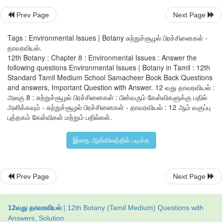
* ஜவஹர்லால் நேரு பல்கலைக் கழகத்தின் முன்னாள் துணைவேந்தர்
Prev Page
Next Page
சோபோரி என்பவரால் ஜாதவ் "மோலாய்ப் பாயேங்" அக்டோபர்
இந்திய வன மனிதன் என்று அழைக்கப்பட்டார்.
Tags : Environmental Issues | Botany சுற்றுச்சூழல் பிரச்சினைகள் -
தாவரவியல்.
* வன இந்திய மேலாண்மை நிறுவனத்தின் ஆண்டு நிகழ
12th Botany : Chapter 8 : Environmental Issues : Answer the
கௌரவிக்கப்பட்டார்.
following questions Environmental Issues | Botany in Tamil : 12th
Standard Tamil Medium School Samacheer Book Back Questions
* 2015 ஆம் ஆண்டு இந்தியாவின் நான்காவது மிகப்பெரிய குட
and answers, Important Question with Answer. 12 வது தாவரவியல் :
பத்மஸ்ரீ விருது இவருக்கு வழங்கப்பட்டது.
அலகு 8 : சுற்றுச்சூழல் பிரச்சினைகள் : பின்வரும் கேள்விகளுக்கு பதில்
அளிக்கவும் - சுற்றுச்சூழல் பிரச்சினைகள் - தாவரவியல் : 12 ஆம் வகுப்பு
தமிழ்நாடு புதிய காடு வளர்ப்புத்திட்டம் (TAPI) Tamil Nadu 
புத்தகம் கேள்விகள் மற்றும் பதில்கள்.
project (1997 - 2005)
இதை ஆங்கிலத்தில் படிக்க
* வனப்பகுதி வாழ் கிராம மக்களின் வாழ்வாதாரத்தை மேம
பாதிக்கப்பட்ட காடுகளை மீட்டெடுத்தல்.
Prev Page
Next Page
(TAP II) குறிக்கோள்கள் :
* தமிழ்நாட்டிலுள்ள வளம்சார் கிராமங்கள், நீர் பிடிப்பு பகுதிகள் மற
12வது தாவரவியல்
| 12th Botany (Tamil Medium) Questions with
சுற்றுச்சூழல் ஆகியவற்றில் சமநிலையை மறுசீரமைத்தல்.
Answers, Solution