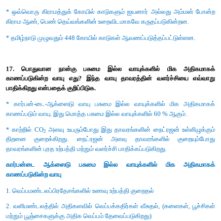
* காட்டுத் தீயினால் காடுகளின் அழிவு (Aug sep 2019) உலகளா
மழைப்பொழிவு ஆகியவற்றில் மாற்றத்தை ஏற்படுத்தும் என கருதப்பட
16. பன்ம பாதுகாப்பில் கோவில் காடுகள் எவ்வாறு உதவிபுரிகின்றன
* கோவில் காடுகள் சமூகங்களால் பாதுகாக்கப் பட்டு வளர்க்கப்ப
தொகுப்புகளாகும் (or) தோட்டங்களாகும்.
* சமூகத்தின் பாதுகாப்பிற்காக ஒரு குறிப்பிட்ட சமயச் ச
கொண்டிருக்கும் வலுவான மத நம்பிக்கையை கொண்டவை.
* இவை நீர்பாசனம், தீவனம், மருத்துவத் . தாவரங்கள் மற்றும்
கட்டுப்பாடு ஆகியவற்றைப் பாதுகாப்பதன் மூலம் ஏராளமான ச
அமைப்புச் சேவைகளை அண்டை பகுதிகளுக்கு வழங்கும்.
* கோவில் காடுகள் நிலத்தடி நீரை பாதுகாத்தல் மண்ணரிப்
மண்ணின் வளத்தை பாதுகாக்கிறது.
* கோவில் காடுகளில் ஆயுர்வேத மருத்துவ தாவரங்கள். மேலும் அச்