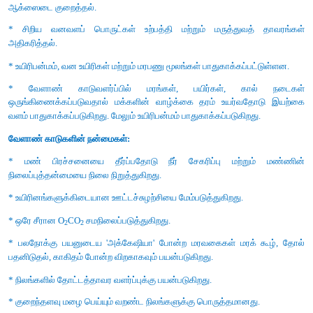
* தாவரத் தொகுப்பை மீட்டெடுக்கச் சரியான தாவரங்களை ஏற்க
இல்லாத பகுதியிலும் காடு அல்லாத நிலங்களிலும் தாவரங்கள்
காடு வளர்ப்பு ஆகும்.
* எ.கா: அணைகளின் சரிவுகளில் உருவாக்கப்படும் இக்கா
வழிந்தோடுதல் மண் அரிப்பு மண் படிதல் போன்றவற்றைக் குறைக
மேலும் கார்பன், நீர் சேமிப்பையும் அளிக்கிறது.
* ஒரு தனி மனிதன் அடர்ந்த காட்டை உருவாக் கினார். ஜாதவ் "
(1963 ஆம் ஆண்டு பிறந்தவர்) என்ற சுற்றுச் சூழல் ஆர்வலர் தன
வெற்று பயன்படாத நிலத்தின் மத்தியில் தாவரங்களை நடவு ச
உருவாக்கினார்.
* இந்தியாவின் வன மனிதன் என்றழைக்கப்படும் இவர் இந்தியா
நதிகளில் ஒன்றான பிரம்மபுத்திராவில் அமைந்துள்ள உலகத்தின் 
தீவான மஜீலியை அடர்ந்த காடுகளாக மாற்றியதன் விளைவ
மிருகங்கள், மான்கள், யானைகள், புலிகள் மற்றும் பறவைகளின் 
விளங்குகிறது. இன்று இது மத்தியத் தோட்டத்தை விடப் பெரியது.