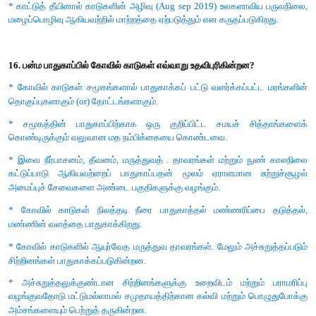
15. காலநிலையினை நிர்வகிப்பதில் காடுகள் எவ்வாறு உதவிபுரிகின
* காடுகள் வளிமண்டலத்தில் கார்பன்-டைஆக்ஸைடை எடுத்து ஒ
செய்வதால் அதன் அளவை மட்டுப்படுத்துகிறது.
* காடுகள் அதிகமானால் வளிமண்டல கார்பன்டை-ஆக்ஸைடை
உலகளாவிய காலநிலை மாற்றம் குறைக்கப்படும்.
* பருவநிலை மாற்றங்களுக்கு காரணமான புவி வெ
கட்டுப்படுத்துகிறது. தொல்லுயிர் எரிவாயுவில் வெளிவரும் மூன்
கார்பன்டை ஆக்ஸைடு காடுகளால் உறிஞ்சப்படுகிறது.
* காடுகள் சூழியல் மண்டலம் மற்றும் பல்லுயிரி (Bio - di
பாதுகாப்பதுடன் கார்பன் சுழற்சியிலும் முக்கிய பங்காற்றுகிறது.
* வெப்பமண்டல காடுகளில் உள்ள மரங்களின் இலைகள
வெளியேற்றப்படும் நீராவியானது முகில் சூழ் வானத்தை உருவ
வெப்பத்தை குறைக்கவும் செய்கின்றது.
* காடுகள் ஆக்ஸிஜன் உற்பத்தியை அதிகரித்து காற்றின் தரத்தை உயர