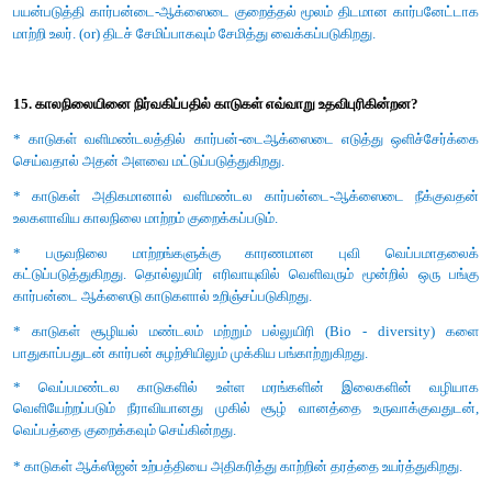
* கார்பன் கவரப்படுதல் மற்றும் சேமிப்பு என்பது வளிமண்டலத்தி
ஆக்ஸைடை உயிரித்தொழில்நுட்பம் மூலமாக கைப்பற்றி ஒரு கிலோம
அதற்குக் கீழான ஆழத்தில் நிலத்தடிப் பாறைகளுக்கிடையே
முறையில் உட்செலுத்திச் சேமிக்கும் முறையாகும்.
* இது புவி வெப்பமாதலை மட்டுப்படுத்தும் ஓர் அணுகு முறையாகும்.
எ.கா: தொழிற் சாலை மற்றும் மின் ஆலை களிலிருந்து வெளியேற்ற
கவர்தல்
சேமிப்புக்கிடங்குகள்:
* எ.கா: குறைந்து வரும் எண்ணெய் வயல்கள், எரிவாயு வயல்கள்,
நீரூற்றுகள் மற்றும் அகழ்விற்கு உகாத நிலக்கரி சுரங்கள் சேமிப்பு இ
* கார்பன், பெருங்கடல்களில் திரவச் சேமிப்பாகவும் உல
பயன்படுத்தி கார்பன்டை-ஆக்ஸைடை குறைத்தல் மூலம் திடமான 
மாற்றி உலர். (or) திடச் சேமிப்பாகவும் சேமித்து வைக்கப்படுகிறது.