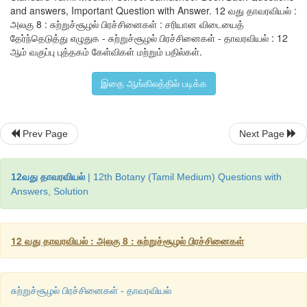
இ) டாப்சன்
and answers, Important Question with Answer. 12 வது தாவரவியல் :
அலகு 8 : சுற்றுச்சூழல் பிரச்சினைகள் : சரியான விடையைத்
ஈ) வாட்
தேர்ந்தெடுத்து எழுதுக - சுற்றுச்சூழல் பிரச்சினைகள் - தாவரவியல் : 12
ஆம் வகுப்பு புத்தகம் கேள்விகள் மற்றும் பதில்கள்.
விடை : இ) டாப்சன்
இதை ஆங்கிலத்தில் படிக்க
10. கர்நாடகாவின் சிர்சி என்னும் இடத்தில் சூழலைப் பாதுகாக்
இயக்கம் யாது?
Prev Page
Next Page
அ) சிப்கோ இயக்கம்
12வது தாவரவியல்
| 12th Botany (Tamil Medium) Questions with
ஆ) அமிர்தா தேவி பிஷ்வாஸ் இயக்கம்
Answers, Solution
இ) அப்பிக்கோ இயக்கம்
ஈ) மேற்கொண்ட எதுவுமில்லை
12 வது தாவரவியல் : அலகு 8 : சுற்றுச்சூழல் பிரச்சினைகள்
விடை : இ) அப்பிக்கோ இயக்கம்
சுற்றுச்சூழல் பிரச்சினைகள் - தாவரவியல்