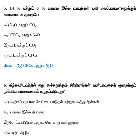
ஈ) கோயில் தோட்டங்கள் – இராஜஸ்தானின் செயின்த்ரி குன்று
உ) இந்தியாவின் அன்னிய ஆக்கிரமிப்பு சிற்றினங்கள் - ஆகாயத் த
விடை : ஈ) கோயில் தோட்டங்கள் - இராஜஸ்தானின் செயின்த்ரி குன்
4. தோல் புற்றுநோயை அதிகரிக்கும் நிகழ்வு எந்த வளிமண்டல
காரணமாக ஏற்படுகிறது?
அ) அம்மோனியா
ஆ) மீத்தேன்
இ) நைட்ரஸ் ஆக்ஸைட்
ஈ) ஓசோன்
விடை : ஈ) ஓசோன்