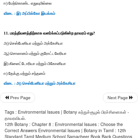
8. காடுகள் அழித்தல் எதை முன்னிறுத்திச் செல்வதில்லை?
அ) வேகமான ஊட்டச்சத்து சுழற்சி
ஆ) மண் அரிப்பு
இ) மாற்றியமைக்கப்பட்ட உள்ளூர் வானிலை
ஈ) இயற்கை வாழிட வானிலை நிலை அழிதல்
விடை : அ) வேகமான ஊட்டச்சத்து சுழற்சி
Prev Page
Next Page
9. ஓசோனின் தடிமனை அளவிடும் அலகு?
Tags : Environmental Issues | Botany சுற்றுச்சூழல் பிரச்சினைகள் -
அ) ஜூல்
தாவரவியல்.
12th Botany : Chapter 8 : Environmental Issues : Choose the
ஆ) கிலோ
Correct Answers Environmental Issues | Botany in Tamil : 12th
Standard Tamil Medium School Samacheer Book Back Questions