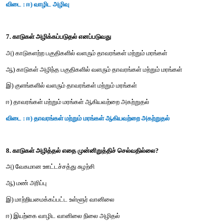
5. 14 % மற்றும் 6 % பசுமை இல்ல வாயுக்கள் புவி வெப்பம
காரணமான முறையே
அ) N
O மற்றும் CO
2
2
ஆ) CFC
மற்றும் N
O
S
2
இ) CH
மற்றும் CO
4
2
ஈ) CH
மற்றும் CFCs
4
விடை : ஆ) CFCs மற்றும் N
O
2
6. கீழ்கண்டவற்றில் எது அச்சுறுத்தும் சிற்றினங்கள் உண்டாவதை
முக்கிய காரணமாகக் கருதப்படுவது?
அ) அதிகப்படியான வேட்டையாடுதல் மற்றும் அத்துமீறல்கள்