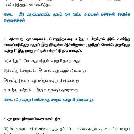
எனக் குறிப்பிடுக.
அ) வெப்பமண்டலக் காடுகளைக் கால்நடைக்கான மேய்ச்சல
மாற்றுதல்
ஆ) அதிகப்படியான பொதிக்கும் தாள்களை எரித்துச் சாம்பலாக்க
உறுதிப்படுத்துவது
இ) மறுவடிவமைப்பு மூலம் நில நிரப்பு அடைதல் மீத்தேன் சேமிக்க அ
ஈ) பொதுப் போக்குவரத்தினை விடத் தனியார் போக்க
பயன்படுத்துதல் ஊக்குவித்தல்
விடை : இ) மறுவடிவமைப்பு மூலம் நில நிரப்பு அடைதல் மீத்
அனுமதித்தல்
2. ஆகாயத் தாமரையைப் பொறுத்தவரை கூற்று I தேங்கும் நீர
காணப்படுகிறது மற்றும் இது நீரிலுள்ள ஆக்ஸிஜனை முற்றிலும் வெ
கூற்று II இது நமது நாட்டின் உள்நாட்டு தாவரமாகும்.