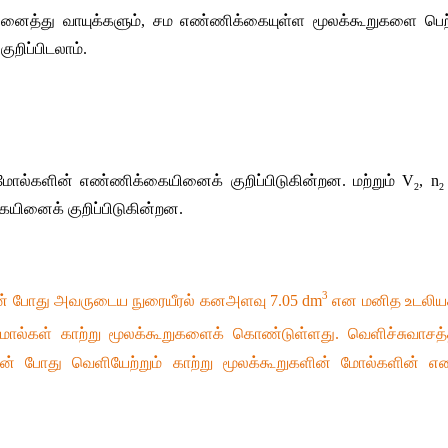
னைத்து
வாயுக்களும்
, 
சம
எண்ணிக்கையுள்ள
மூலக்கூறுகளை
பெற
குறிப்பிடலாம்
.
மோல்களின்
எண்ணிக்கையினைக்
குறிப்பிடுகின்றன
. 
மற்றும்
 V
, n
2
2
ையினைக்
குறிப்பிடுகின்றன
.
3
ன்
போது
அவருடைய
நுரையீரல்
கனஅளவு
 7.05 dm
என
மனித
உடலிய
மோல்கள்
காற்று
மூலக்கூறுகளைக்
கொண்டுள்ளது
. 
வெளிச்சுவாசத்
ன்
போது
வெளியேற்றும்
காற்று
மூலக்கூறுகளின்
மோல்களின்
எண