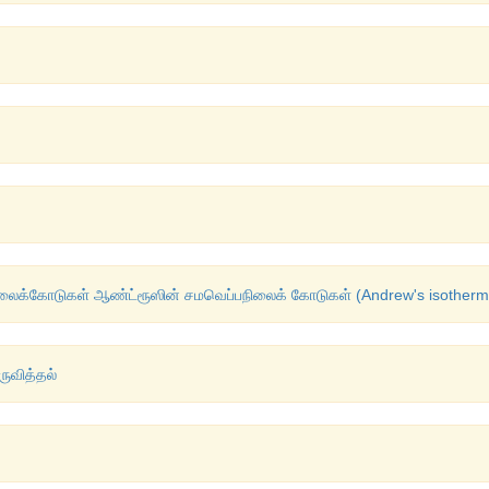
லைக்கோடுகள் ஆண்ட்ரூஸின் சமவெப்பநிலைக் கோடுகள் (Andrew's isotherm
ருவித்தல்