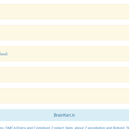
்கள்
BrainKart.in
,
,
,
,
,
,
ons
DMCA Policy and Compliant
Contact
Help
about
Cancellation and Refund
S