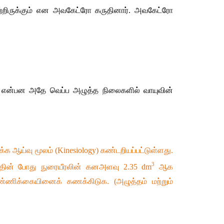
்றிருக்கும்
என
அவகேட்ரோ
கருதினார்
. 
அவகேட்ரோ
என்பன
அதே
வெப்ப
அழுத்த
நிலைகளில்
வாயுவின்
க்க
ஆய்வு
மூலம்
 (Kinesiology) 
கண்டறியப்பட்டுள்ளது
. 
3
தின்
போது
நுரையீரலின்
கனஅளவு
 2.35 dm
ஆக
்ணிக்கையினைக்
கணக்கிடுக
. (
அழுத்தம்
மற்றும்