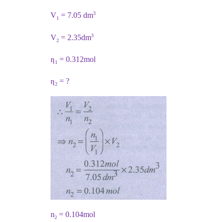
3
V
 = 7.05 dm
1
3
V
 = 2.35dm
2
ղ
 = 0.312mol
1
ղ
 = ?
2
n
 = 0.104mol
2