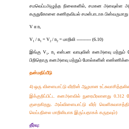
சமவெப்பஅழுத்த
நிலைகளில்
, 
சமகன
அளவுள்ள
அ
கருதுகோளை
கணிதவியல்
சமன்பாடாக
பின்வருமாறு
V 
α
 n,
V
 / n
 = V
/ n
 = 
மாறிலி
 ---------- (6.10)
1
1
2 
2
இங்கு
 V
, n
என்பன
வாயுவின்
கனஅளவு
மற்றும்
1
1
பிறிதொரு
கனஅளவு
மற்றும்
மோல்களின்
எண்ணிக்க
தன்மதிப்பீடு
4) 
ஒரு
விளையாட்டு
வீரரின்
ஆழமான
உட்சுவாசித்தலி
இக்குறிப்பிட்ட
கனஅளவில்
நுரையீரலானது
 0.312 
குறைகிறது
. 
அவ்விளையாட்டு
வீரர்
வெளிசுவாசத்தி
வெப்பநிலை
மாறிலியாக
இருப்பதாகக்
கருதவும்
)
தீர்வு
: