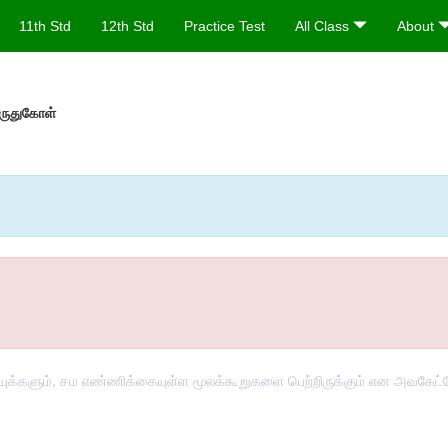
11th Std
12th Std
Practice Test
All Class
About
ருதுகோள்
்களும், சம எண்ணிக்கையுள்ள மூலக்கூறுகளை பெற்றிருக்கும் என அவகேட்ர