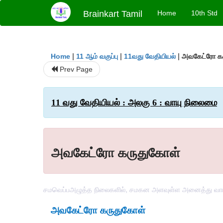
Brainkart Tamil
Home
10th Std
|
|
|
அவகேட்ரோ க
Home
11 ஆம் வகுப்பு
11வது வேதியியல்
Prev Page
11 வது வேதியியல் : அலகு 6 : வாயு நிலைமை
அவகேட்ரோ கருதுகோள்
சமவெப்பஅழுத்த நிலைகளில், சமகன அளவுள்ள அனைத்து வாயுக
அவகேட்ரோ
கருதுகோள்