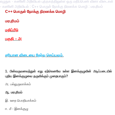
எழுதுக - கணினி அறிவியல் புத்தகத்திலுள்ள ஒரு மதிப்பெண் வினா விடைகள்
- கணினி அறிவியல் : C++ பொருள் நோக்கு நிரலாக்க மொழி : மரபுரிமம்
C++
பொருள் நோக்கு நிரலாக்க மொழி
மரபுரிமம்
மதிப்பீடு
பகுதி
–
அ
சரியான விடையை தேர்வு செய்யவும்
.