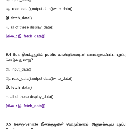
voidread_data(float,float)
voidwrite_data(); };
class bus: private heavy_vehicle {
charTicket[20];
public:
voidfetch_data(char);
voiddisplay_data(); };
};
9.1
heavy vehicle
என்னும் இனக்குழுவின் அடிப்படை
குறிப்பிடுக
.
அ
. Bus
ஆ
. heavy-vehicle