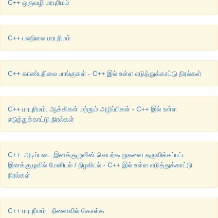
C++ ஒருவழி மரபுரிமம்
class z : public y,x
{
C++ பலநிலை மரபுரிமம்
int b;
public:
C++ காண்புநிலை பாங்குகள் - C++ இல் உள்ள எடுத்துக்காட்டு நிரல்கள்
z){}
}z1;
C++ மரபுரிமம், ஆக்கிகள் மற்றும் அழிப்பிகள் - C++ இல் உள்ள
Z1
என்ற பொருள் ஆக்கிகளை எந்த வரிசை முறையில் அழைக்கு
எடுத்துக்காட்டு நிரல்கள்
அ
. z,y,x,x
C++: அடிப்படை இனக்குழுவின் செயற்கூறுகளை தருவிக்கப்பட்ட
ஆ
. x,y,z,x
இனக்குழுவில் மேனிடல் / நிழலிடல் - C++ இல் உள்ள எடுத்துக்காட்டு
நிரல்கள்
இ
. y,x,x,z
ஈ
. x,y,z
C++ மரபுரிமம் : நினைவில் கொள்க
[
விடை
:
ஈ
. x,y,z]