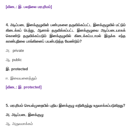
இ
. student : public school
ஈ
. class school : public student
[
விடை
:
ஆ
. class student : public school]
3.
மாறக்கூடிய தன்மையை பிரதிபலிக்கும் மரபுரிம வகை
அ
.
ஒருவழி மரபுரிமம்
ஆ
.
பலவழி மரபுரிமம்
இ
.
பலநிலை மரபுரிமம்
ஈ
.
கலப்பு மரபுரிமம்
[
விடை
:
இ
.
பலநிலை மரபுரிமம்
]
4.
அடிப்படை இனக்குழுவின் பண்புகளை தருவிக்கப்பட்ட இனக்குழ