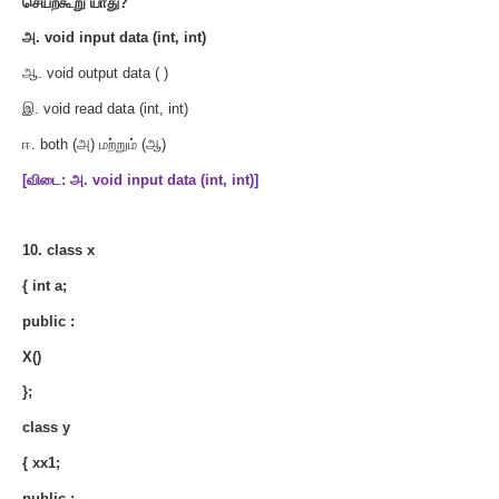
இ
. vehicle
ஈ
. (
அ
)
மற்றும்
(
இ
)
[
விடை
:
இ
. vehicle]
9.2
display data ( )
என்னும் செயற்கூறு மூலம் அணுக
உறுப்புகளை குறிப்பிடுக
.
அ
. passenger
ஆ
. load
இ
. Ticket
ஈ
. all of these
[
விடை
:
இ
. Ticket]