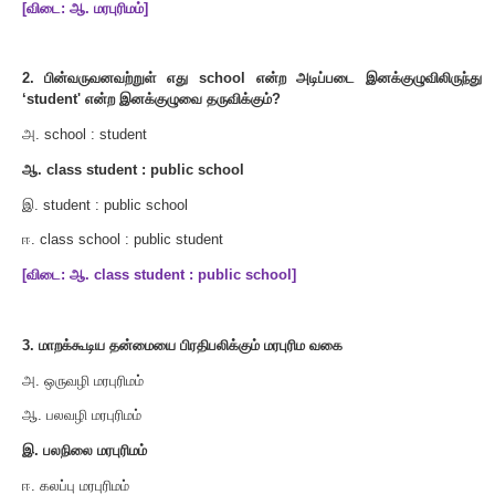
1.
பின்வருவனவற்றுள் எது ஏற்கெனவே உள்ள இனக்குழுவின் 
புதிய இனக்குழுவை தருவிக்கும் முறையாகும்
?
அ
.
பல்லுருவாக்கம்
ஆ
.
மரபுரிமம்
இ
.
உறை பொதியாக்கம்
ஈ
.
மீ
-
இனக்குழு
[
விடை
:
ஆ
.
மரபுரிமம்
]
2.
பின்வருவனவற்றுள் எது
school
என்ற அடிப்படை இனக்க
‘student'
என்ற இனக்குழுவை தருவிக்கும்
?
அ
. school : student
ஆ
. class student : public school