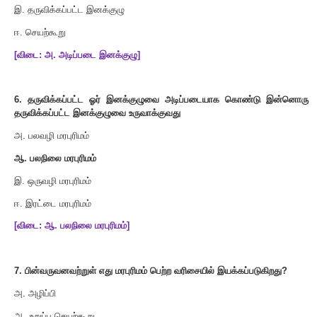
கிடைக்கப் பெற்று
,
ஆனால் தருவிக்கப்பட்ட இனக்குழுவை அ
கொண்டு தருவிக்கப்படும் இனக்குழுவில் கிடைக்கப்படாமல்
காண்புநிலை பாங்கினைப் பயன்படுத்த வேண்டும்
?
அ
. private
ஆ
. public
இ
. protected
ஈ
.
இவையனைத்தும்
[
விடை
:
இ
. protected]
5.
மரபுரிமம் செயல்முறையில் புதிய இனக்குழு எதிலிருந்து உருவாக
அ
.
அடிப்படை இனக்குழு
ஆ
.
அருவமாக்கம்