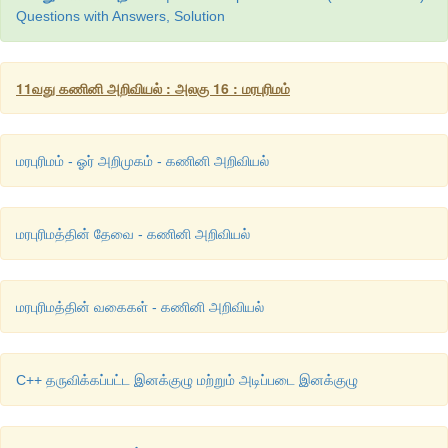
Questions with Answers, Solution
10. class x
11வது கணினி அறிவியல் : அலகு 16 : மரபுரிமம்
{ int a;
public :
மரபுரிமம் - ஓர் அறிமுகம் - கணினி அறிவியல்
X
(
)
};
மரபுரிமத்தின் தேவை - கணினி அறிவியல்
class y
{ xx1;
மரபுரிமத்தின் வகைகள் - கணினி அறிவியல்
public :
y(
){}
C++ தருவிக்கப்பட்ட இனக்குழு மற்றும் அடிப்படை இனக்குழு
};