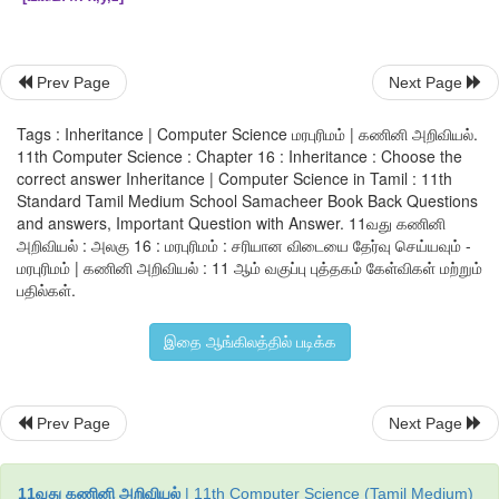
ஆ
. read_data(),output data()write_data()
இ
. fetch_data()
Prev Page
Next Page
ஈ
. all of these display_data()
Tags : Inheritance | Computer Science மரபுரிமம் | கணினி அறிவியல்.
[
விடை
:
இ
. fetch_data()
]
11th Computer Science : Chapter 16 : Inheritance : Choose the
correct answer Inheritance | Computer Science in Tamil : 11th
Standard Tamil Medium School Samacheer Book Back Questions
and answers, Important Question with Answer. 11வது கணினி
9.5
heavy-vehicle
இனக்குழுவின் பொருள்களால்
அணுகக்
அறிவியல் : அலகு 16 : மரபுரிமம் : சரியான விடையை தேர்வு செய்யவும் -
செயற்கூறு யாது
?
மரபுரிமம் | கணினி அறிவியல் : 11 ஆம் வகுப்பு புத்தகம் கேள்விகள் மற்றும்
பதில்கள்.
அ
. void input data (int, int)
ஆ
. void output data ( )
இதை ஆங்கிலத்தில் படிக்க
இ
. void read data (int, int)
Prev Page
Next Page
ஈ
. both (
அ
)
மற்றும்
(
ஆ
)
[
விடை
:
அ
. void input data (int, int)]
11வது கணினி அறிவியல்
| 11th Computer Science (Tamil Medium)