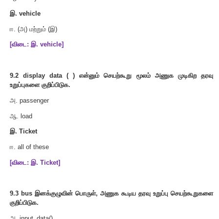
void output_data();
protected:
int passenger;
};
class heavy_vehicle : protected vehicle {
int diesel_petrol;
protected:
int load;
protected:
int load;
public: