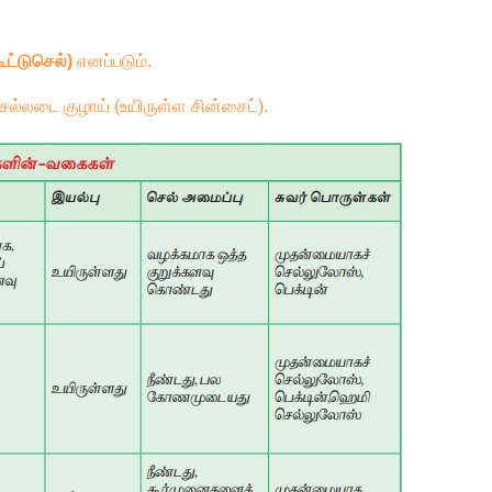
ூட்டுசெல்)
எனப்படும்.
சல்லடை குழாய் (உயிருள்ள
சின்சைட்).