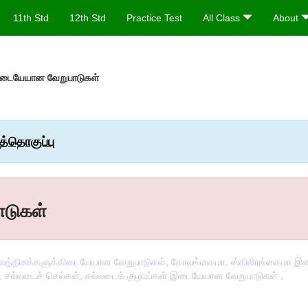
11th Std
12th Std
Practice Test
All Class
About
கிடையேயான வேறுபாடுகள்
ுத்தொகுப்பு
ாடுகள்
நிலைத்திசுக்களுக்கிடையேயான வேறுபாடுகள், கோலங்கைமா, ஸ்கிலிரங்கைமா 
், சல்லடைச் செல்கள், சல்லடைக் குழாய்கள் இடையேயான வேறுபாடுகள் ,