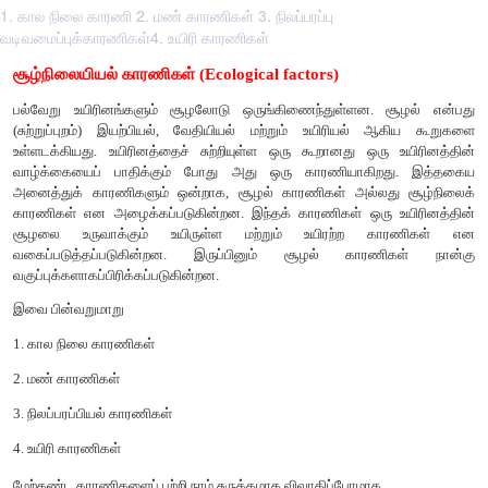
1. கால நிலை காரணி 2. மண் காரணிகள் 3. நிலப்பரப்பு
வடிவமைப்புக்காரணிகள்4. உயிரி காரணிகள்
சூழ்நிலையியல் காரணிகள் (Ecological factors)
பல்வேறு உயிரினங்களும் சூழலோடு ஒருங்கிணைந்துள்ளன. 
(சுற்றுப்புறம்) இயற்பியல், வேதியியல் மற்றும் உயிரியல்
உள்ளடக்கியது. உயிரினத்தைச் சுற்றியுள்ள ஒரு கூறானது ஒரு
வாழ்க்கையைப் பாதிக்கும் போது அது ஒரு காரணியாகிற
அனைத்துக் காரணிகளும் ஒன்றாக, சூழல் காரணிகள் அல்லத
காரணிகள் என அழைக்கப்படுகின்றன. இந்தக் காரணிகள் ஒரு 
சூழலை உருவாக்கும் உயிருள்ள மற்றும் உயிரற்ற க
வகைப்படுத்தப்படுகின்றன. இருப்பினும் சூழல் காரண
வகுப்புக்களாகப்பிரிக்கப்படுகின்றன.