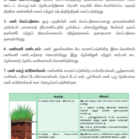
இயற்கையாக இது உருவாக்கப்படுகிறது. தீப் பொதுவாகக் 
பிரிக்கப்படுகிறது. அவை
1. தரைத் தீ (Ground fire):
இது சுடறற்ற நிலையில் நிலத்தடியில
பரப்புத் தீ (Surface fire):
இது சிறு செடிகள் மற்றும் புதர் செடிகளை
3. கிரீடத் தீ (Crown fire):
இது காடுகளின் மேற்பகுதிகளை எரிக்க
தீயின் விளைவுகள்:
• தீயானது தாவரங்களுக்கு நேரடியான அழிவுக்காரணியாக விளங்க
• எரி காயம் அல்லது எரிதலால் ஏற்படும் வடுக்கள் ஒட்டுண்ணி பூஞ
பூச்சிகள் நுழைவதற்கான பொருத்தமான இடங்களாகத் திகழ்கின்
• ஒளி, மழை, ஊட்டச்சத்து சுழற்சி, மண்ணின் வளம், ஹைட்ரஜன் அ
(pH), மண் தாவரங்கள் மற்றும் விலங்குகள் ஆகியவற்றில் இத
உண்டாக்குகிறது.
• எரிந்த பகுதியிலுள்ள மண்ணில் வளரும் சில வகையான பூஞ்சைக
விரும்பி (Pyrophilous) எனப்படுகின்றன. எடுத்துக்காட்