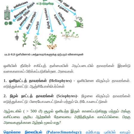
'
பாப்பி, சிக்கரி, ரோஜா வகை மற்றும்
பல தாவரங்கள் அதிகாலை 
(அதிகாலை 4 – 5 மணி) மலரும். ப்ரைம் ரோஸ் அஸ்தமனம் பொழுத
மணி) மலரும். இது தினசரிப் பகலிரவு (Diurnal) நிகழ்வாகும்
.
அ) ஒளி (Light)
ஒளி என்பது தாவரங்களின் அடிப்படை வாழ்வியல் செ
ஒளிச்சேர்க்கை, நீராவிப்போக்கு , விதை முளைத்தல் மற்
ஆகியவற்றிற்குத் தேவையான நன்கு அறியப்பட்ட காரணியாகும்.
புலனாகும் சூரிய ஒளியின் பகுதியே வெளிச்சம் (கண்ணுர
அழைக்கப்படுகிறது. ஒளியில் காணக்கூடிய பகுதியின் அலைநீளம் 
(ஊதா) முதல் 700 nm (சிவப்பு) வரை அமைந்துள்ளது. ஒளிச்சேர்க
நீலம் (400 - 500 nm) மற்றும் சிவப்பு (600 - 700 nm) 
அதிகபட்சமாக உள்ளது. நிறமாலையில் பச்சை (500 - 600 
குறைவாகவே தாவரங்களால் உறிஞ்சப்படுகிறது.
ஒளியினால் தாவரங்க
ளுக்கு
ஏற்படும்
விளை
வுகள்