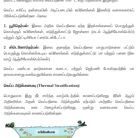
ஆழ்கடலில் ( > 500 மீ) சூழல் ஒளியற்ற இருள் காணப்படுகிறது 
வசிப்பவை சூரிய ஆற்றலின் தேவையை அறிந்திருக்க வாய்ப்ப
அவைகளுக்கான ஆற்றல் மூலம் எது?
தொல்கால நிலையியல் (Palaeoclimatology):
தற்போது புவி
தாவரங்கள், விலங்குகள் மற்றும் சூழல் மண்டலம் ஆகியவை, க
சூழ்நிலையை வடிவமைக்க உதவுகிறது. எடுத்துக்காட்டு: பல்ல
ஆண்டுகளுக்கு முன் பனி குமிழ்களுக்குள் காணப்படும் மகரந்தம்
மற்றும் மட்கிய விலங்கு மற்றும் தாவரங்கள்
ஆ) வெப்பநிலை
வெப்பநிலை என்பது ஒரு உயிரினத்தின் கிட்டதட்ட அனைத்
மாற்றங்களையும் பாதிக்கும் முக்கியக் காரணிகளில் ஒன்றாகும்.
உயிரினத்தின் ஒவ்வொரு வாழ்வியல் செயல்முறையும், அதிக அ
மாற்ற விகிதத்தை உண்டாக்க ஒரு உகந்த வெப்பநிலை தேவை
வெப்பநிலையின் மூன்று வரையறைகள் எந்த உயிரின
அங்கிகரிக்கப்படலாம். அவை