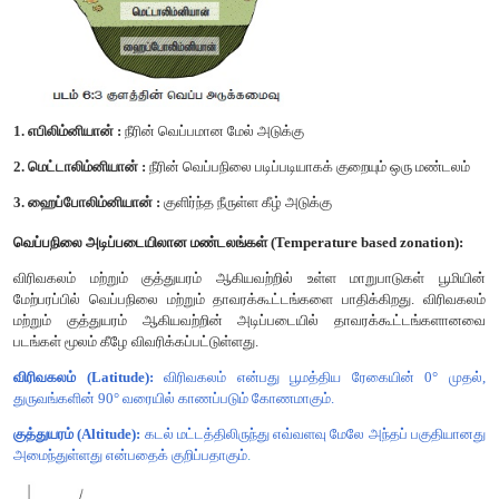
1. குறைந்த பட்ச வெப்பநிலை
- குறைந்த வாழ்வியல் நடவடிக்கைகளு
2. உகந்த வெப்பநிலை
- அதிகமான வாழ்வியல் நடவடிக்கைகளுக்கு 
3. அதிகபட்ச வெப்பநிலை
- வாழ்வியல் நடவடிக்கைகள் தடைப்படுகி
ஒரு பகுதியில் நிலவும் வெப்பநிலையின் அடிப்படையில், ராங்கிய
உலகின் தாவரங்களைப் பின்வரும் நான்கு வகைகளில் வகைப்படு
அவை மெகாதெர்ம்கள், மீசோதெர்ம்கள், மைக்ரோதெர்ம்
ஹெக்கிஸ்ட்டோதெர்ம்கள் வெப்ப நீர் ஊற்றுகளிலும்,
நீரோட்டங்களிலும் சராசரி வெப்பநிலை 100 °C க்கு அதிகமாக இருக்
வெப்ப சகிப்பு தன்மையின் அடிப்படையில் உயிரினங்கள் இரண்
பிரிக்கப்படுகின்றன. அவை
1. யூரிதெர்மல்:
இவை அதிக வெப்பநிலை ஏற்ற இறக்கங்களைப்
கொள்ளும் உயிரினங்கள், எடுத்துக்காட்டு ஜோஸ்டீரா (கடல் ஆஞ்
மற்றும் ஆர்ட்டிமீசியா ட்ரைடென்டேட்டா.
2 ஸ்டெனோதெர்மல்:
இவை குறைந்த வெப்பநிலை மாறுபாடு
பொருத்து கொள்ளக்கூடிய உயிரினங்கள். எடுத்துக்காட்டு: மா மற்