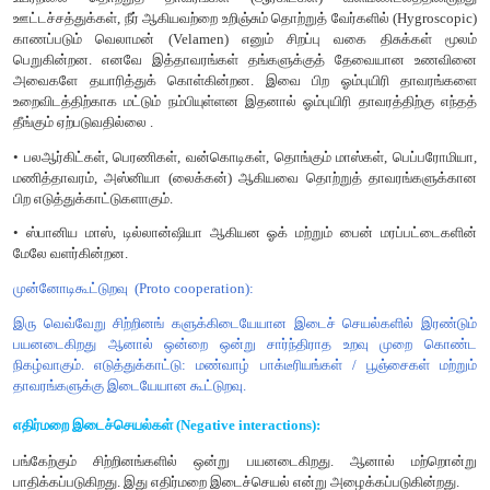
காணப்படுகின்றன.
ஒரு மலையின் இரண்டு பக்கங்களும் வெவ்வேறான சூரிய ஒளி, கதிர்வ
செயல்கள் மழை ஆகியவற்றினைப் பெறுகின்றன. இந்த இரண்டு
மழை பெறும் பகுதியில் (wind word region) அதிகத் தாவரங
மறைவு பகுதியில் மழை பற்றாக்குறை காரணமாகக் குறைவான
காணலாம்.
இடைச்சூழலமைப்பு (Ecotone):
இரண்டு சூழல் மண்டலங்கள
காணப்படும் இடைநிலை மண்டலம் இதுவாகும். எடுத்துக்காட்டு: 
புல்வெளிகளுக்கும் இடையே காணப்படும் எல்லை ஆகும்.
விளிம்பு விளைவு (Edge effect):
சில சிற்றினங்கள் இரு வாழ்வ
விளைவு காரணமாக இடைச்சூழலமைப்பு (Ecotone) பகுதியில் கா
விளிம்பு விளைவு என அழைக்கப்படுகிறது. எடுத்துக்காட
காடுகளுக்கும் புல்வெளிகளுக்கும் இடையேயான இடைச்சூழலமைப
காணப்படுகிறது.
இதே போல நீர்நிலைகளான குளங்களில் மண்ணின் சரிவமைப
விளிம்பு மற்றும் மையப் பகுதியில் நீர் பல்வேறு ஆழங்களை
வேறுபட்டுள்ள அலை இயக்கத்தின் காரணமாகவும் ஒரே பரப்பளவ