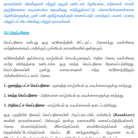
ஒளியின் தீவிரச் சகிப்புத் தன்மையின் அடிப்படையில் தாவர
வகைகளாகப் பிரிக்கப்படுகின்றன. அவைகள்.
1. ஒளிநாட்டத் தாவரங்கள் (Heliophytes) -
ஒளியினை விரும்பு
எடுத்துக்காட்டு: ஆஞ்சியோஸ்பெர்ம்கள்
2. நிழல் நாட்டத் தாவரங்கள் (Sciophytes)-
நிழலை விரும்ப
எடுத்துக்காட்டு: பிரையோஃபைட்டுகள் மற்றும் டெரிடோஃபைட்டுகள