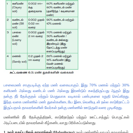
2. மண் காரணிகள் (Edaphic factors):
ஒரு குறிப்பிட்ட பகுதியில் உருவான மண்ணின் ஒரு உயிரற்ற காரணி
எனப்படுகின்றன. மண்ணைப் பற்றிப் படிக்கும் பிரிவு பெடால
எனப்படும்.
மண்:
தாவரங்கள் வளர்வதற்கு உகந்த, உதிர்வடைந்த புவியின் மேற்பு
எனப்படுகிறது. இது நீர், காற்று, மண்வாழ் உயிரினங்கள் போன்ற
ஒருங்கிணைந்த கூட்டுக்கலவை ஆகும்.
மண் உருவாக்கம்
சூழல் மற்றும் காலநிலை செயல்முறைகளின் 
பாறைகளிலிருந்து படிப்படியாக வெவ்வேறு வீதங்களில் மண் உருவாக்
மண் உருவாக பாறை உதிர்வடைதல் முதற்காரணமாகிறது. உ
உதிர்வடைதல் (weathering) உருவாக மண் உயிரிகளான பாக்டீர
லைக்கன்கள் மற்றும் தாவரங்களின் மூலம் உருவாக்கப்படும் சில வ