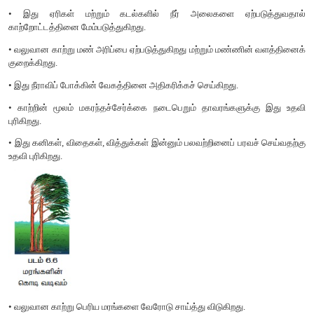
1. உள் நாட்டு நீர் அல்லது நன்னீர், குடிநீர்
ஆகியவற்றில் 5%.
2. கடல் நீரில் 30 - 35%
3. உப்பங்கழி (lagoons)-100% மேலான உப்பு தன்மை உப்பு சகிப்ப
அடிப்படையில் உயிரினங்கள் இரண்டு வகைகளாகப் பிரிக்கப்படுக
1. யூரிஹாலைன் :
இவை உப்புத்தன்மை அதிகமான நீரிலும்
உயிரினங்கள். எடுத்துக்காட்டு: கடல் பாசிகள் மற்றும
ஆஞ்சியோஸ்பெர்ம்கள்.
2. ஸ்டெனோஹாலைன்:
இவை குறைவான உப்புத்தன்மை உள்ள நீ
வாழுக்கூடிய உயிரினங்கள். எடுத்துக்காட்டு: கழிமுகத்துவாரத் தாவ