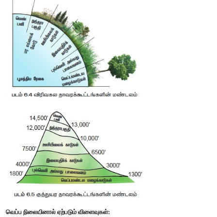
வாழ் ஆஞ்சியோஸ்பெர்ம்கள்)
வெப்ப மண்டல நாடுகளான கனடா, மற்றும் ஜெர்மனி போன்
தாவரமானது வளர்வதுமில்லை காணப்படுவதுமில்லை.
வெப்ப அடுக்கமைவு (Thermal Stratification):
பொதுவாக இது நீர் சார்ந்த வாழ்விடத்தில் காணப்படுகிறது.
அதிகரிக்க அதன் வெப்பநிலை அடுக்குளில் ஏற்படும் மாற்ற
அடுக்கமைவு என அழைக்கப்படுகிறது. மூன்று வக
அடுக்கமைவுகள் காணப்படுகின்றன.