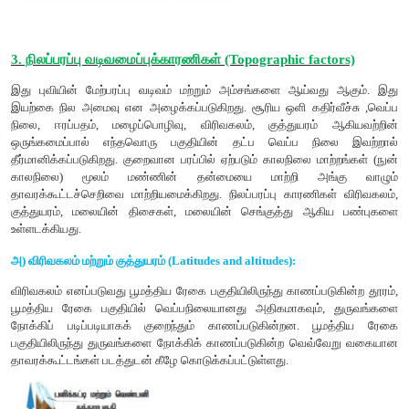
ஆதாரமாக உள்ளது. மண் துகள்களுக்கு இடையில் காணப்படு
மற்றும் கோணங்களில் உள்ள நுண்புழை நீர் தாவரங்களுக்குக
முக்கியமான நீரின் வடிவமாகும்.
3. மண் வினைகள்:
மண் அமில அல்லது கார அல்லது நடுநிலைத
இருக்கலாம். மண் கரைசலில் காணப்படுகின்ற நைட்ரஜன் மற்ற
அயனி செறிவை (pH) பொறுத்தே தாவரங்களுக்கு ஊட்டச் சத்துக்
நிர்ணயிக்கப்படுகிறது. பயிர் தாவரங்களின் சாகுபடிக்கு மிகச் ச
அயனி செறிவு மதிப்பு 5.5 முதல் 6.8 வரை ஆகும்.
4. மண் ஊட்டச்சத்து:
தாவர ஊட்டங்களுக்கு தேவையான தனிம
ஊட்டப் பொருட்கள் ஆகியவற்றினை அயனி வடிவில் கிடைக்கச்
திறனே மண்ணின் வளம் மற்றும் உற்பத்தித்திறன் எனப்படுகிறது.
5. மண் வெப்பநிலை:
ஒரு பகுதியின் மண் வெப்பநிலையானது
புவியியல் பரவலைத் தீர்மானிப்பதில் முக்கியப் பங்காற்றுகிறது.
தண்ணீர் மற்றும் திரவக்கரைசல் உறிஞ்சுதலைக் குறைவா
குறைக்கிறது.
6. மண்வளி மண்டலம்:
மண் துகள்களிடையே காணப்படுகின்ற
மண்வளி மண்டலத்தை அமைக்கிறது. இது ஆக்ஸிஜன் மற்றும்