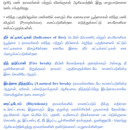
மற்றும் பிற கூறுகளைக் கொண்டுள்ளது. வளிமண்டலத்தில்
வளிகளின் கலவை கீழ்வருமாறு : நைட்ரஜன் 78%, ஆக்ஸிஜன் 2
ஆக்ஸைடு 0.03% ஆர்கான் மற்றும் இதர வாயுக்கள் 0.93% நீராவி, 
தூசி, புகைத்துகள்கள், நுண்ணியிரிகள், மகரந்தத் துகள்கள்
போன்றவை காற்றில் காணப்படுகின்ற ஏனைய கூறுகளாகும். காற்
அளவிடுவதற்குப் பயன்படுத்தப்படும் கருவி அனிமோமீட்டர் ஆகும்.
பசுமை இல்ல விளைவு / ஆல்பிடோ விளைவு:
வளிமண்டலத்தில
வளிகள் காலநிலை மாற்றத்தை ஏற்படுத்துகின்றன. தொழிற்சாலை
வாகனங்கள், காட்டுத் தீ, கார்பன்டை ஆக்ஸைடு மற்றும் டி.எம். எஸ்
சல்பர்) ஆகியவற்றிலிருந்து வெளியேறும் தூசு ஏரோசால்கள் (வ
காணப்படும்
சிறிய திட அல்லது திரவத் துகள்கள்) போன்
பகுதியிலும் வெப்பநிலை அளவில் பாதிப்பினை ஏற்படுத்துவதில் மு
வகிக்கிறது.
சிறிய துகள்களைக் கொண்ட ஏரோசால்கள் வளிமண்டலத்தினு
சூரியக் கதிர்வீச்சினை பிரதிபலிக்கின்றன. இது ஆல்பிடோ விளைவ
விளைவு) எனப்படுகிறது. எனவே இது வெப்பநிலை (குளிர்ச்சி
ஒளிச்சேர்க்கை மற்றும் சுவாசச் செயல்களைக் குறைக்கிறது. கந
மழை நீரை அமிலமாக்கி அமில மழைக்குக் காரணமாக அமைகின