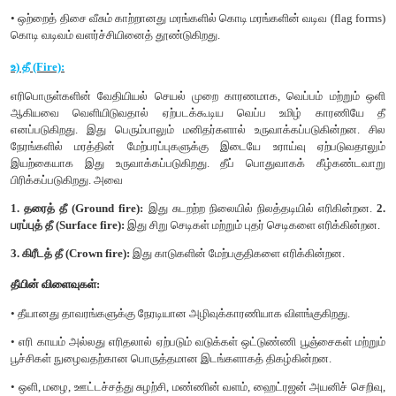
நச்சு சகிப்புத் தன்மைக்கான (Tolerance to toxicity) எடுத்துக்காட
i. சோயா, தக்காளி போன்ற தாவரங்கள் காட்மியத்தை பிரித்தெடுத்து
கூட்டுச் செல்களில் சேமித்துக் காட்மியத்தின் நச்சுத்தன்மை ம
பாதிக்காமல் நிர்வகிக்கும் தன்மையைப் பெற்றுள்ளன.
ii. நெல், ஆகாயத் தாமரை போன்ற தாவரங்கள் காட்மியத
புரதத்தோடு இணையச் செய்து சகிப்புத்தன்மையை ஏற்படுத்திக
இந்தத் தாவரங்கள் மாசடைந்த மண்ணிலிருந்து காட்மியத்
பயன்படுகின்றன. இதற்குத் தாவரங்களால் சீரமைக்கப்படுதல் (phyt
என்று பெயர்.
ஈ) காற்று:
விசையுடன் கூடிய இயங்கும் வளி, காற்று என அழைக்கப்படுகி
முக்கியச் சூழல் காரணியாகும். வளிமண்டலக் காற்று பல வளி