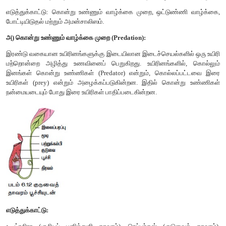
பகுதிகளில் பல்வேறு வகையான உயிரினங்களைக் கொண்டுள்ளன.
இ) மலையின் செங்குத்தான பகுதி (Steepness of the mountain) :
குன்று அல்லது மலையின் செங்குத்தான பகுதி மழை நீரை 
அனுமதிக்கிறது. இதன் விளைவாக நீரிழப்பு மற்றும் மேல்
அகற்றப்பட்டு மண் அரிப்பு நிகழ்கிறது. இதன் காரணமாகக் குறைந்
வளர்ச்சி இங்கு ஏற்படுகிறது. இதன் மறுபுறம் உள்ள சம
பள்ளத்தாக்குப்பகுதிகளில் மண்ணில் மேற்பரப்பு நீர் மெதுவாக வடிவ
நீர் நன்கு பராமரிக்கப்படுவதாலும் தாவரக்கூட்டங்கள் இங்கு நிறைந