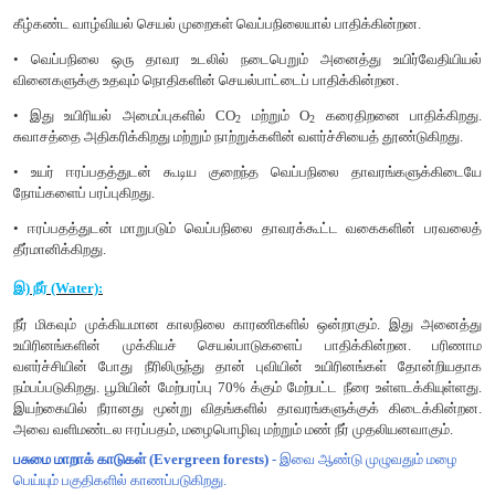
1. எபிலிம்னியான் :
நீரின் வெப்பமான மேல் அடுக்கு
2. மெட்டாலிம்னியான் :
நீரின் வெப்பநிலை படிப்படியாகக் குறையும்
3. ஹைப்போலிம்னியான் :
குளிர்ந்த நீருள்ள கீழ் அடுக்கு
வெப்பநிலை அடிப்படையிலான மண்டலங்கள் (Temperature based 
விரிவகலம் மற்றும் குத்துயரம் ஆகியவற்றில் உள்ள மாறுபாட
மேற்பரப்பில் வெப்பநிலை மற்றும் தாவரக்கூட்டங்களை பாதிக்கிற
மற்றும் குத்துயரம் ஆகியவற்றின் அடிப்படையில் தாவரக்க
படங்கள் மூலம் கீழே விவரிக்கப்பட்டுள்ளது.
விரிவகலம் (Latitude):
விரிவகலம் என்பது பூமத்திய ரேகையி
துருவங்களின் 90° வரையில் காணப்படும் கோணமாகும்.
குத்துயரம் (Altitude):
கடல் மட்டத்திலிருந்து எவ்வளவு மேலே அந்
அமைந்துள்ளது என்பதைக் குறிப்பதாகும்
.