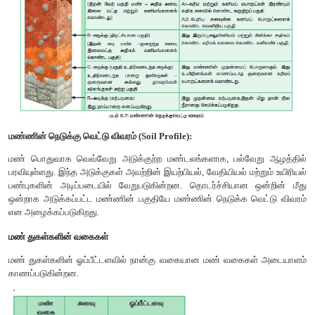
கன்ஃப்புளுயென்ஸ்.
தீச் சுட்டிகாட்டிகள் (Indicators of fire):
டெரிஸ் (பெரணி) மற்ற
(பூஞ்சை ) தாவரங்கள் எரிந்த மற்றும் தீயினால் அழிந்த பகுதிக
காட்டிகளாக திகழ்கின்றன. எனவே இவை தீச் சுட்டிக்க
அழைக்கப்படுகின்றன.
தீத் தடுப்பான் (Fire break):
தீயின் வேகத்தைக் குறைக்கவு
முன்னேறாமல் நிறுத்தவும் தாவரப் பகுதிகளுக்கிடையே க
இடைவெளியே ஆகும்.
இயற்கை தீத்தடுப்பு (A natural fire break):
தாவரங்களிடையே க
ஆறுகள், ஏரிகள், பள்ளத்தாக்குகள் ஆகியவை தீத்தடுப்பிற்க
அமைந்துள்ள தடைகளாகும்
ரைட்டிடோம் (Rhytidome):
தாவரங்களில் காணப்படும் தீ
உடற்கட்டமைவு இதுவாகும். இது குறுக்கு வளர்ச்சியின் முடி
சூபரினால் ஆன பெரிடெர்ம், புறணி, ஃபுளோயம் திசுக்களான 
கொண்டது. இப்பண்பு தீ, நீர் இழப்பு, பூச்சிகளின் தாக்குதல், நுண்
ஆகியவற்றிலிருந்து தாவரங்களின் தண்டுகளைப் பாதுகாக்கின்றன.