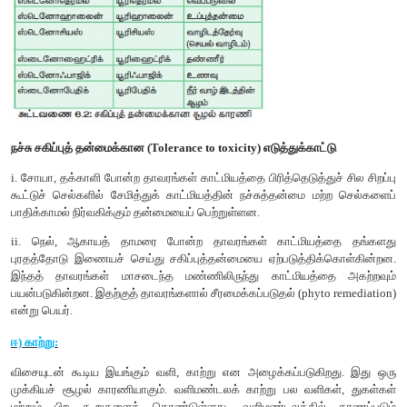
வெப்ப நிலையினால் ஏற்படும் விளைவுகள்:
கீழ்கண்ட வாழ்வியல் செயல் முறைகள் வெப்பநிலையால் பாதிக்கின
• வெப்பநிலை ஒரு தாவர உடலில் நடைபெறும் அனைத்து உயி
வினைகளுக்கு உதவும் நொதிகளின் செயல்பாட்டைப் பாதிக்கின்றன
• இது உயிரியல் அமைப்புகளில் CO
மற்றும் O
கரைதிறனை ப
2
2
சுவாசத்தை அதிகரிக்கிறது மற்றும் நாற்றுக்களின் வளர்ச்சியைத் த
• உயர் ஈரப்பதத்துடன் கூடிய குறைந்த வெப்பநிலை தாவரங
நோய்களைப் பரப்புகிறது.
• ஈரப்பதத்துடன் மாறுபடும் வெப்பநிலை தாவரக்கூட்ட வகைக
தீர்மானிக்கிறது.
இ) நீர் (Water):