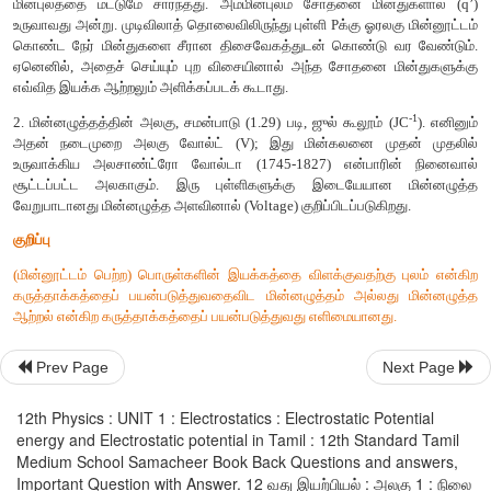
மற்றும் Rக்கு இடையேயான மின்னழுத்த வேறுபாடு என்று அழைக
Δ
மேலும் இதை V
- V
=
V என்று குறிப்போம். இதைப் பின்வ
P
R
வரையறுக்கலாம். புள்ளி R லிருந்து புள்ளி P க்கு ஓரலகு நேர் மின
மின்துகள் ஒன்றை எடுத்து வர, புறவிசையினால் செய்யப்படும்
மின்னழுத்த வேறுபாடு வரையறுக்கப்படுகிறது.
நிலை மின்னழுத்த ஆற்றல் வேறுபாட்டைப் பின்வருமாறு எழுதலாம்.
புள்ளிகளுக்கு இடையேயான மின்னழுத்த வேறுபாடு என்பதே பயன்
அளவீடாகும். மாறாக, ஒரு புள்ளிக்கான மின்னழுத்த மதிப்பு என
இல்லாதது. எனவே புள்ளி R ஐ முடிவிலாத் தொலைவில் உள்ள
Prev Page
Next Page
மின்னழுத்த மதிப்பை சுழி எனவும் கொள்வோம் (V
=0) எனில்,
∞
12th Physics : UNIT 1 : Electrostatics : Electrostatic Potential
ஒரு புள்ளியில் (P) மின்னழுத்தம் என்பது புற மின்புலம் (
) செயல்
energy and Electrostatic potential in Tamil : 12th Standard Tamil
முடிவிலாத் தொலைவிலிருந்து அப்புள்ளிக்கு (P) ஓரலகு நேர் மின
Medium School Samacheer Book Back Questions and answers,
மின் துகளை சீரான திசைவேகத்துடன் கொண்டு வர புற விச
Important Question with Answer. 12 வது இயற்பியல் : அலகு 1 : நிலை