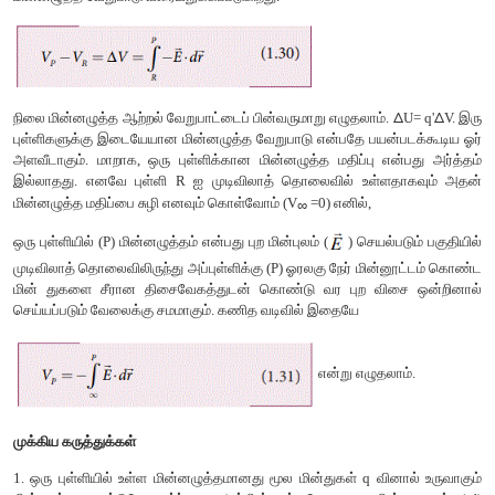
ஓரலகு மின்னூட்டத்திற்கான நிலைமின்னழுத்த ஆற்றல் வேறுபாடு
இச்சமன்பாடு (1.29) q'ஐச் சார்ந்ததல்ல. இந்த
இயற்பியல் அளவு