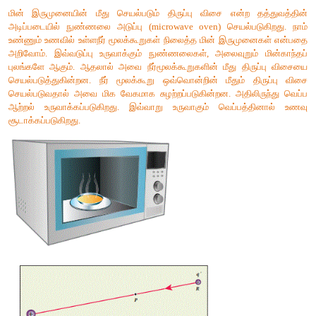
தன்னைச்சுற்றி மின்புலம்
ஐ உருவாக்கும், ஆதிப்புள்ளியில் வ
நேர் மின்துகள் q ஐக் கருதுவோம். அதற்கும் சோதனை மின்து
இடையே நிலவும் விலக்கு விசைக்கு எதிராக புள்ளி R லிருந்து பு
எடுத்து வரப்படுகிறது. (படம் 1.20). இப்படி எடுத்து வருவதற்
விசைக்கு எதிராக வேலை செய்யப்பட வேண்டும். இந்த வேலையே 
(மின்னழுத்த ஆற்றலாக) சேமிக்கப்படுகிறது.
உங்களுக்குத் தெரியுமா?
மின் இருமுனையின் மீது செயல்படும் திருப்பு விசை என்ற 
அடிப்படையில் நுண்ணலை அடுப்பு (microwave oven) செயல்பட
உண்ணும் உணவில் உள்ளநீர் மூலக்கூறுகள் நிலைத்த மின் இரும
அறிவோம். இவ்வடுப்பு உருவாக்கும் நுண்ணலைகள், அலைவுறும்
புலங்களே ஆகும். ஆதலால் அவை நீர்மூலக்கூறுகளின் மீது தி
செயல்படுத்துகின்றன. நீர் மூலக்கூறு ஒவ்வொன்றின் மீதும் 
செயல்படுவதால் அவை மிக வேகமாக சுழற்றப்படுகின்றன. அதிலி
ஆற்றல் உருவாக்கப்படுகிறது. இவ்வாறு உருவாகும் வெப்பத
சூடாக்கப்படுகிறது.