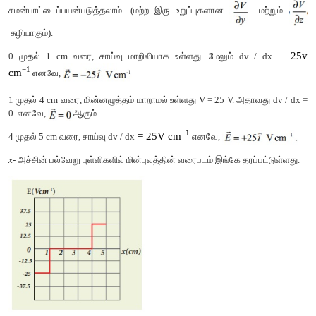
தீர்வு
இக்கணக்கில் x ஐ சார்ந்து மட்டுமே மின்னழுத்தம்உள்ளதால்
சமன்பாட்டைப்பயன்படுத்தலாம். (மற்ற இரு உறுப்புகளான
சுழியாகும்).
0 முதல் 1 cm வரை, சாய்வு மாறிலியாக உள்ளது. மேலும் d