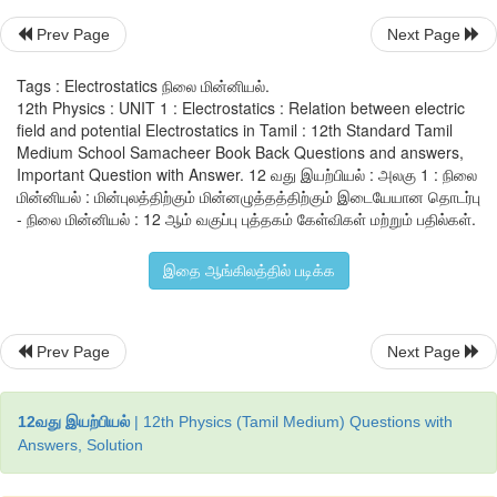
−1
cm
எனவே,
Prev Page
Next Page
1 முதல் 4 cm வரை, மின்னழுத்தம் மாறாமல் உள்ளது V = 25 V. அத
Tags : Electrostatics நிலை மின்னியல்.
0. எனவே,
ஆகும்.
12th Physics : UNIT 1 : Electrostatics : Relation between electric
field and potential Electrostatics in Tamil : 12th Standard Tamil
−1
= 25V cm
4 முதல் 5 cm வரை, சாய்வு
dv
/
dx
எனவே,
Medium School Samacheer Book Back Questions and answers,
Important Question with Answer. 12 வது இயற்பியல் : அலகு 1 : நிலை
x
- அச்சின் பல்வேறு புள்ளிகளில் மின்புலத்தின் வரைபடம் இங்கே தரப
மின்னியல் : மின்புலத்திற்கும் மின்னழுத்தத்திற்கும் இடையேயான தொடர்பு
- நிலை மின்னியல் : 12 ஆம் வகுப்பு புத்தகம் கேள்விகள் மற்றும் பதில்கள்.
இதை ஆங்கிலத்தில் படிக்க
Prev Page
Next Page
12வது இயற்பியல்
| 12th Physics (Tamil Medium) Questions with
Answers, Solution