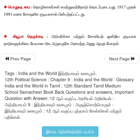
❖
 அக்சாய் சின் :
 சீனா உரிமை கோரும் லடாக் எல்லையில் உள்ள இந்த
❖ 
கலாச்சார புரட்சி:
 சீனாவில், மாவோ (Mao) தலைமைய
ஆண்டுகளுக்கிடையே கலாச்சார புரட்சி நடைபெற்றது. 
Prev Page
Next Page
Tags : India and the World இந்தியாவும் உலகமும்.
❖
 பொதுவுடமை :
 தொழிலாளர்கள் சமத்துவத்தோடு தொடர்புடையது
12th Political Science : Chapter 9 : India and the World : Glossary
India and the World in Tamil : 12th Standard Tamil Medium
1991 வரை சோஷலிச குடியரசால் பின்பற்றப்பட்டது. 
School Samacheer Book Back Questions and answers, Important
Question with Answer. 12 ஆம் வகுப்பு அரசியல் அறிவியல் :
அத்தியாயம் 9 : இந்தியாவும் உலகமும் : அருஞ்சொற்பொருள் -
இந்தியாவும் உலகமும் : 12 ஆம் வகுப்பு புத்தகம் கேள்விகள் மற்றும்
❖
 கியூபா நெருக்கடி : 
அமெரிக்கா மற்றும் சோவியத் ஒன்
பதில்கள்.
நாடுகளுக்கிடையேயான மிக அருகருகே அமைந்த அணு ஆயுத மோ
இதை ஆங்கிலத்தில் படிக்க