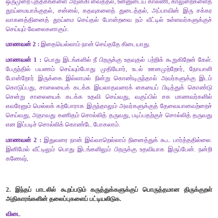
கருணை
உயர்வு
முன்னேற்றம் ஆகியவற்றை ஏற்படுத்துகிறது.
கற்பவை
கற்றபின்
1.
நாம்
எந்தெந்த
வகையில்
பிறருக்கு
உதவலாம்
என்பது
குறித்து
கலந்துரையாடுக
.
விடை