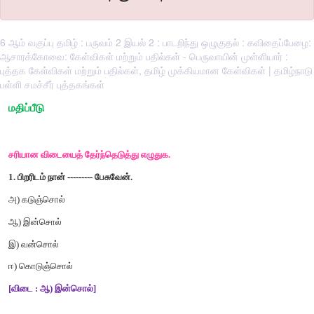
6 ஆம் வகுப்பு தமிழ் : பருவம் 2 இயல் 2 : பாடறிந்து ஒழுகுதல் : கவிதைப்பேழை:
ஆசாரக்கோவை: கேள்விகள் மற்றும் பதில்கள் - பெருவாயின் முள்ளியார் :
புத்தக கேள்விகள் மற்றும் பதில்கள், தமிழ் முக்கியமான கேள்விகள் | தமிழ்நாடு
பள்ளி சமச்சீர் புத்தகங்கள்
மதிப்பீடு
சரியான
விடையைத்
தேர்ந்தெடுத்து
எழுதுக
.
1.
பிறரிடம்
நான்
---------
பேசுவேன்
.