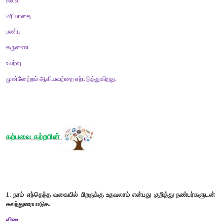
(
v)
கல்வி அறிவு பெறுதல்.
(
vi)
பிறருக்கு உதவுவதல்.
(
vii)
அறிவுடையவராய் இருத்தல்.
(
viii)
நற்பண்புகள் உடையவரோடு நட்புக் கொள்ளுதல்.
சிந்தனை
வினா
1.
உங்கள்
நண்பரிடம்
உங்களுக்குப்
பிடித்த
பண்புகளைப்
பட்டியவிடுக
விடை
(
i)
பிறருக்கு உதவும் பண்புடையவன்.
(
ii)
பிறரை மன்னிக்கும் குணம் கொண்டவன்.
(
iii)
நட்பின் சிறப்பை உணர்ந்தவன்.
(
iv)
சிறியவரையும் மதிக்கும் பெருங்குணம் உடையவன்.