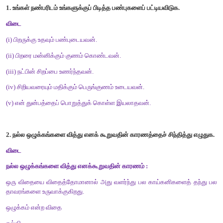
2.
நாம்
யாருடன்
நட்புக்
கொள்ள
வேண்டும்
?
விடை
நாம் நற்பண்புகள் உடையவரோடு நட்புக் கொள்ளுதல் வேண்டும்.
சிறுவினா
ஆசாரக்கோவை
கூறும்
எட்டு
வித்துகள்
யாவை
?
விடை
(
i)
பிறர் செய்த உதவியை மறவாதிருத்தல்.
(
ii)
பிறர் செய்யும் தீமையைப் பொறுத்துக் கொள்ளுதல்.
(
iii)
இனிய சொற்களைப் பேசுதல்.
(
iv)
எவ்வுயிர்க்கும் துன்பம் செய்யாதிருத்தல்.