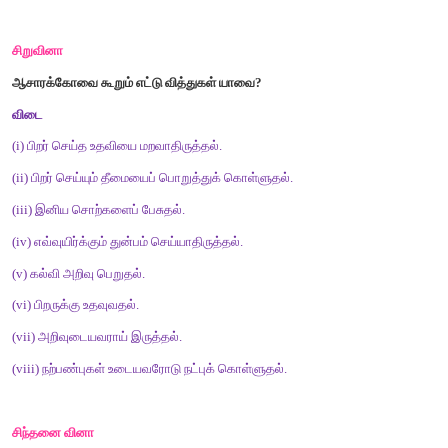
6.
பொறையுடைமை
என்னும்
சொல்லைப்
பிரித்து
எழுதக்
கிடைப்பது
அ
)
பொறுமை
+
உடைமை
இ
)
பொறு
+
யுடைமை
ஆ
)
பொறை
+
யுடைமை
ஈ
)
பொறை
+
உடைமை
[விடை : அ
)
பொறுமை
+
உடைமை]
குறுவினா
1.
எந்த
உயிருக்கும்
செய்யக்கூடாதது
எது
?
விடை
நாம் எந்த
உயிருக்கும் துன்பம் செய்யக்கூடாது