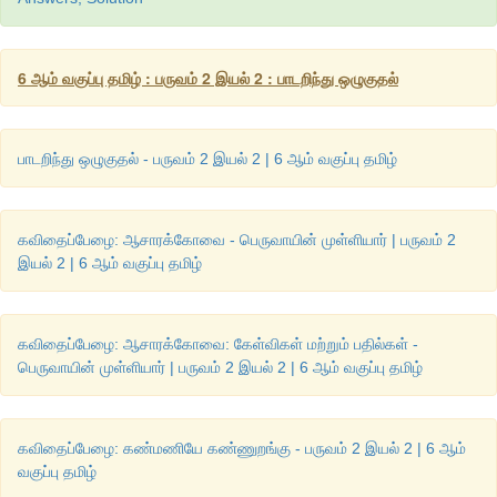
(vi)
ஒப்புரவு அறிதல்
(vii)
அறிவுடைமை
6 ஆம் வகுப்பு தமிழ் : பருவம் 2 இயல் 2 : பாடறிந்து ஒழுகுதல்
(vii)
நட்பு.
பாடறிந்து ஒழுகுதல் - பருவம் 2 இயல் 2 | 6 ஆம் வகுப்பு தமிழ்
3.
"
கூடா
நட்புக்
கேடாய்
முடியும்
"
என்னும்
கருத்து
அமைந்த
கதை
விடை
கவிதைப்பேழை: ஆசாரக்கோவை - பெருவாயின் முள்ளியார் | பருவம் 2
இயல் 2 | 6 ஆம் வகுப்பு தமிழ்
வந்தவாசி கிராமத்தில் வசிக்கும் திவ்யா ஆறாம் வகுப்பு படி
அவளுக்கு ஒரு தீய பழக்கமுடைய தோழி இருப்பதை அறிந்த திவ
ஒரு தீய நட்பு நல்லவர்களையும் கெடுத்துவிடும் எனவே அந்த நட்ப
கவிதைப்பேழை: ஆசாரக்கோவை: கேள்விகள் மற்றும் பதில்கள் -
வேண்டும் என முடிவெடுத்தார்.
பெருவாயின் முள்ளியார் | பருவம் 2 இயல் 2 | 6 ஆம் வகுப்பு தமிழ்
ஒருநாள் அவர் திவ்யாவை அழைத்தார். அவருடைய கையில் ஒரு பெர
நிறைய மாம்பழங்கள் இருந்தன. அந்த பழங்களைக் கண்ட திவ்ய
ஆனந்தத்தில் விரிந்தன. ஆர்வத்துடன் ஒரு பழத்தை எடுக்கப்ப
கவிதைப்பேழை: கண்மணியே கண்ணுறங்கு - பருவம் 2 இயல் 2 | 6 ஆம்
வகுப்பு தமிழ்
தடுத்தார். அவற்றுள் நல்ல பழங்களாகத் தேர்ந்தெடுத்து இரண