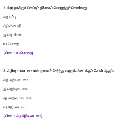
அ
)
கடுஞ்சொல்
ஆ
)
இன்சொல்
இ
)
வன்சொல்
ஈ
)
கொடுஞ்சொல்
[விடை : ஆ
)
இன்சொல்
]
2.
பிறர்
நமக்குச்
செய்யும்
தீங்கைப்
பொறுத்துக்கொள்வது
அ
)
வம்பு
ஆ
)
அமைதி
இ
)
அடக்கம்
ஈ
)
பொறை