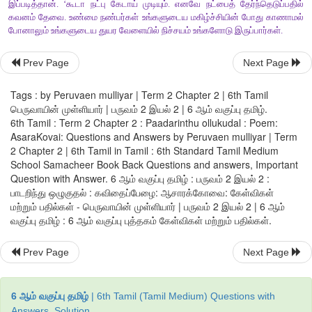
மாணவன் 2 :
இதுவரை நான் இவ்வாறெல்லாம் நினைத்துக் கூட ப
இனிமேல் வீட்டிலும் பொது இடங்களிலும் பிறருக்கு உதவியாக இரு
கணேஷ்
,
Prev Page
Next Page
Tags : by Peruvaen mulliyar | Term 2 Chapter 2 | 6th Tamil
2.
இந்தப்
பாடலில்
கூறப்படும்
கருத்துக்களுக்குப்
பொருத்தம
பெருவாயின் முள்ளியார் | பருவம் 2 இயல் 2 | 6 ஆம் வகுப்பு தமிழ்.
6th Tamil : Term 2 Chapter 2 : Paadarinthu ollukudal : Poem:
அதிகாரங்களின்
தலைப்புகளைப்
பட்டியலிடுக
.
AsaraKovai: Questions and Answers by Peruvaen mulliyar | Term
விடை
2 Chapter 2 | 6th Tamil in Tamil : 6th Standard Tamil Medium
School Samacheer Book Back Questions and answers, Important
(i)
செய்ந்நன்றியறிதல்
Question with Answer. 6 ஆம் வகுப்பு தமிழ் : பருவம் 2 இயல் 2 :
பாடறிந்து ஒழுகுதல் : கவிதைப்பேழை: ஆசாரக்கோவை: கேள்விகள்
(ii)
பொறையுடைமை
மற்றும் பதில்கள் - பெருவாயின் முள்ளியார் | பருவம் 2 இயல் 2 | 6 ஆம்
வகுப்பு தமிழ் : 6 ஆம் வகுப்பு புத்தகம் கேள்விகள் மற்றும் பதில்கள்.
(iii)
இனியவை கூறல்
Prev Page
Next Page
(iv)
இன்னா செய்யாமை
(v)
கல்வி
6 ஆம் வகுப்பு தமிழ்
| 6th Tamil (Tamil Medium) Questions with
Answers, Solution