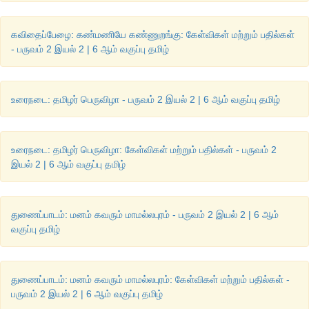
வைக்கும்படி கூறினாள். அதன்படியே திவ்யா நல்ல பழங்களாகத் 
இரண்டு கூடைகளில் நிரப்பினாள். தாய் தனியே வைத்திருந்
பழத்தை எடுத்தார். திவ்யா புரியாமல் பார்த்தாள். தாய் அந்த 
கவிதைப்பேழை: கண்மணியே கண்ணுறங்கு: கேள்விகள் மற்றும் பதில்கள்
- பருவம் 2 இயல் 2 | 6 ஆம் வகுப்பு தமிழ்
நல்ல பழங்கள் இருக்கும் ஒரு கூடையின் நடுவே வைத்தார்.
“
ஏம்மா நல்ல பழங்களோடு கெட்ட பழத்தையும் வைக்கிறீர்கள்
?”
என்
உரைநடை: தமிழர் பெருவிழா - பருவம் 2 இயல் 2 | 6 ஆம் வகுப்பு தமிழ்
“
எல்லாம் ஒரு காரணம்தான்
,
இந்த இரண்டு கூடைகளையும் அப்
”
போய் ஒரு இடத்தில் வை. நான் சொல்லும் போது எடுத்து வா
அவளும் அப்படியே செய்தாள்.
உரைநடை: தமிழர் பெருவிழா: கேள்விகள் மற்றும் பதில்கள் - பருவம் 2
இயல் 2 | 6 ஆம் வகுப்பு தமிழ்
சில நாட்களுக்குப் பின் திவ்யாவின் தாய் மறுபடியும் அழைத்தார
கூடைகளை எடுத்து வரச்சொன்னார். பழக் கூடைகளை எடுத்து வந
பழம் வைத்த கூடையில் இருந்த பழங்கள் எல்லாமே அழுகிப்போய் இர
துணைப்பாடம்: மனம் கவரும் மாமல்லபுரம் - பருவம் 2 இயல் 2 | 6 ஆம்
கூடையில் இருந்த பழங்கள் பழுதடையாமல் அப்படியே இருந்தது. இ
வகுப்பு தமிழ்
திவ்யா வருந்தினாள். நன்றாக இருந்த பழங்கள் கெட்டுப் போய்வ
அவளுக்கு அழுகையே வந்து விட்டது.
…
துணைப்பாடம்: மனம் கவரும் மாமல்லபுரம்: கேள்விகள் மற்றும் பதில்கள் -
தாய் அருகில் அமரவைத்து மெதுவாய்ச் சொன்னார்
“
பார்த்தாய
பருவம் 2 இயல் 2 | 6 ஆம் வகுப்பு தமிழ்
மாம்பழம் ஒரு கூடை நல்ல பழங்களை அழுக வைத்துவிட்டது.