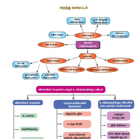
செய்வது கலப்பின வீரியம் அல்லது ஹெட்டிரோசிஸ் எனப்படும்
•
மரபு பொறியியல் என்பது ஜீன்களை விரும்பியபடி கையாள
உயிரிகளை உருவாக்க ஜீன்களை ஒரு உயிரியிலிருந்து மற்றொரு உ
மாற்றுதலும் ஆகும்.
•
மாறுபாடு அடையாத அல்லது சிறப்பு செல் வகைகளாக 
செல்களின் தொகுப்பு குருத்தணுக்கள் எனப்படுகின்றன.