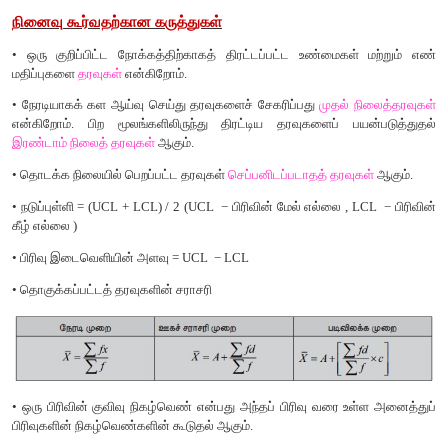
நினைவு
கூர்வதற்கான
கருத்துகள்
•
ஒரு
குறிப்பிட்ட
நோக்கத்திற்காகத்
திரட்டப்பட்ட
உண்மைகள
மதிப்புகளை
தரவுகள்
என்கிறோம்
.
•
நேரடியாகக்
கள
ஆய்வு
செய்து
தரவுகளைச்
சேகரிப்பது
முதல்
என்கிறோம்
.
பிற
மூலங்களிலிருந்து
திரட்டிய
தரவுகளைப்
இரண்டாம்
நிலைத்
தரவுகள்
ஆகும்
.
•
தொடக்க
நிலையில்
பெறப்பட்ட
தரவுகள்
செப்பனிடப்படாதத்
தரவு
•
நடுப்புள்ளி
= (UCL + LCL) / 2 (UCL −
பிரிவின்
மேல்
எல்லை
, 
கீழ்
எல்லை
)
•
பிரிவு
இடைவெளியின்
அளவு
= UCL − LCL