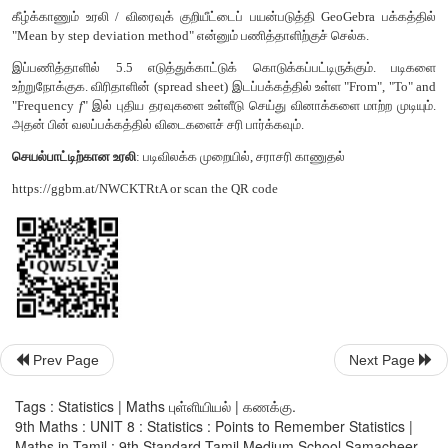
இணையச்
செயல்பாடு
இறுதியில்
கிடைக்கப்பெறும்
படம்
படி
1
கீழ்க்காணும்
உரலி
/
விரைவுக்
குறியீட்டைப்
பயன்படுத்தி
GeoGe
Prev Page
Next Page
"Mean by step deviation method"
என்னும்
பணித்தாளிற்குச்
செல
Tags : Statistics | Maths புள்ளியியல் | கணக்கு.
இப்பணித்தாளில்
5.5
எடுத்துக்காட்டுக்
கொடுக்கப்பட்டிருக்க
9th Maths : UNIT 8 : Statistics : Points to Remember Statistics |
உற்றுநோக்குக
.
விரிதாளின்
(spread sheet)
இடப்பக்கத்தில்
உள்ள
"F
Maths in Tamil : 9th Standard Tamil Medium School Samacheer