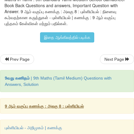
Book Back Questions and answers, Important Question with
"Frequency
f
"
இல்
புதிய
தரவுகளை
உள்ளீடு
செய்து
வினாக்கள
Answer. 9 ஆம் வகுப்பு கணக்கு : அலகு 8 : புள்ளியியல் : நினைவு
அதன்
பின்
வலப்பக்கத்தில்
விடைகளைச்
சரி
பார்க்கவும்
.
கூர்வதற்கான கருத்துகள் - புள்ளியியல் | கணக்கு : 9 ஆம் வகுப்பு
புத்தகம் கேள்விகள் மற்றும் பதில்கள்.
செயல்பாட்டிற்கான
உரலி
:
படிவிலக்க
முறையில்
,
சராசரி
காணுதல்
https://ggbm.at/NWCKTRtA or scan the QR code
இதை ஆங்கிலத்தில் படிக்க
Prev Page
Next Page
9வது கணிதம்
| 9th Maths (Tamil Medium) Questions with
Answers, Solution
9 ஆம் வகுப்பு கணக்கு : அலகு 8 : புள்ளியியல்
புள்ளியியல் - அறிமுகம் | கணக்கு